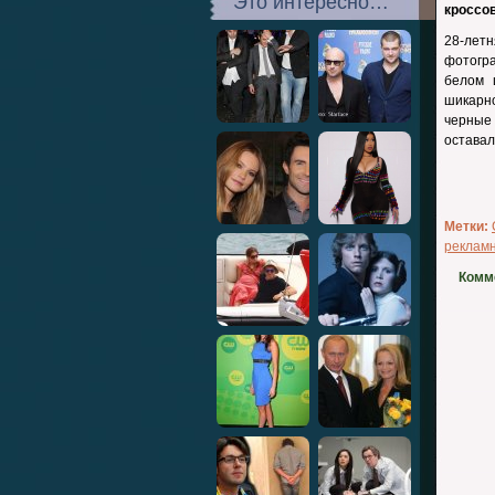
Это интересно…
кроссов
28-лет
фотогра
белом 
шикарн
черные 
остава
Метки:
реклам
Комм