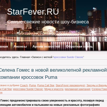
StarFever.RU
Самые свежие новости шоу-бизнеса
авная
Анонсы
Архив новостей
Обратная связь
ходитесь здесь:
Главная
>Записи с меткой ‘
кроссовки Suede Classic
’
Селена Гомес в новой великолепной рекламной
компании кроссовок Puma
овано в рубрике
Coach
,
Puma
,
Puma Cali Star
,
StarsFever рекомендует
,
Звезды и бренд
 Cali Star
,
кроссовки Suede Classic
,
Мода и красота
,
рекламная кампания
,
Селена Гом
28
 Гомес продемонстрировала свою уверенность и красоту, позируя перед
ляющим автомобилем и пальмами на новых рекламных фотографиях