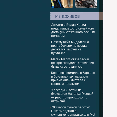
Из архивов
Джиджи и Белла Хадид
поделились фото семейного
дома, уничтоженного лесным
пожаром
Почему Кейт Миддлтон и
принц Уильям не всегда
держатся за руки на
публике?
Меган Маркл оказалась в
центре скандала: заявления
бывших сотрудников
Королева Камилла в бархате
и бриллиантах: на каком
приеме она блистала с
королем Чарльзом
У звезды «Гостьи из
будущего» Натальи Гусевой
— рак: что происходит с
актрисой
700 часов ручной работы:
Николь Кидман в
скульптурном платье для Met