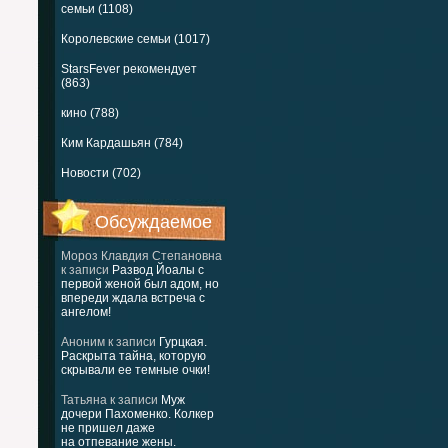
семьи (1108)
Королевские семьи (1017)
StarsFever рекомендует
(863)
кино (788)
Ким Кардашьян (784)
Новости (702)
Обсуждаемое
Мороз Клавдия Степановна
к записи
Развод Йоалы с
первой женой был адом, но
впереди ждала встреча с
ангелом!
Аноним
к записи
Гурцкая.
Раскрыта тайна, которую
скрывали ее темные очки!
Татьяна
к записи
Муж
дочери Пахоменко. Колкер
не пришел даже
на отпевание жены.