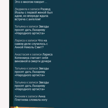
Это о многом говорит…
Людмила
к записи
Развод
Йоалы с первой женой был
адом, но впереди ждала
встреча с ангелом!
Татьяна
к записи
Звезды
просят дать Лазареву
«Народного артиста»
Лариса
к записи
Что на
самом деле случилось с
Анной Николь Смит?
Анастасия
к записи
Лариса
Копенкина считает себя
виновной в смерти дочери
Татьяна
к записи
Звезды
просят дать Лазареву
«Народного артиста»
Татьяна
к записи
Звезды
просят дать Лазареву
«Народного артиста»
Аноним
к записи
Анна
Плетнева сломала ногу