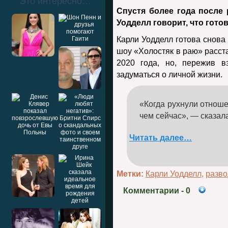
Это интересно…
Спустя более года после
Уодделл говорит, что готов
Карли Уодделл готова снова
шоу «Холостяк в раю» расст
2020 года, но, пережив в
задуматься о личной жизни.
«Когда рухнули отноше
чем сейчас», — сказал
Читать далее…
Метки:
Карли Уодделл
,
разво
Комментарии
- 0