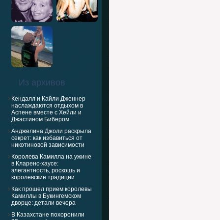
Из архивов
Кендалл и Кайли Дженнер
наслаждаются отдыхом в
Аспене вместе с Хейли и
Джастином Бибером
Анджелина Джоли раскрыла
секрет: как избавиться от
никотиновой зависимости
Королева Камилла на ужине
в Кларенс-хаусе:
элегантность, роскошь и
королевские традиции
Как прошел прием королевы
Камиллы в Букингемском
дворце: детали вечера
В Казахстане похоронили