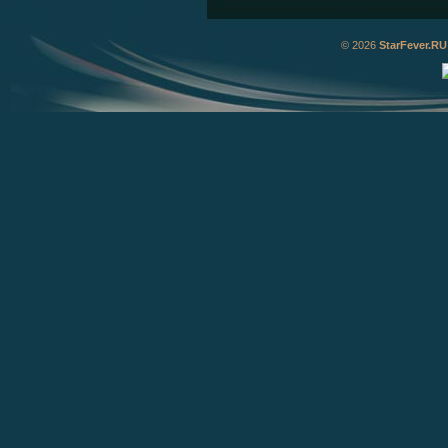
© 2026
StarFever.RU