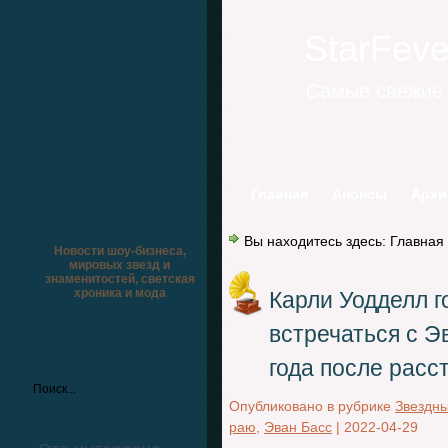
StarFev
Самые свежие 
Главная
Анонсы
Архи
Вы находитесь здесь:
Главная
Новости шоу-бизнеса,
мировых звезд и
знаменитостей, светская
хроника и мода
Карли Уодделл г
встречаться с Э
года после расс
Опубликовано в рубрике
Звездн
раю
,
Эван Басс
|
2022-04-29