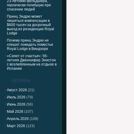
23-летнюю фельдшера,
героически погибшую при
спасении людей
Принц Эндрю может
лишиться компенсации в
$600 тысяч за досрочный
выезд из резиденции Royal
Lodge
Почему принц Эндрю не
спешит покидать поместье
Royal Lodge в Виндзоре
«Сияет от счастья»: 56-
летняя Дженнифер Энистон
с возлюбленным на отдыхе в
Испании
Архивы
Август 2026
(21)
Июль 2026
(79)
Июнь 2026
(56)
Май 2026
(107)
Апрель 2026
(108)
Март 2026
(123)