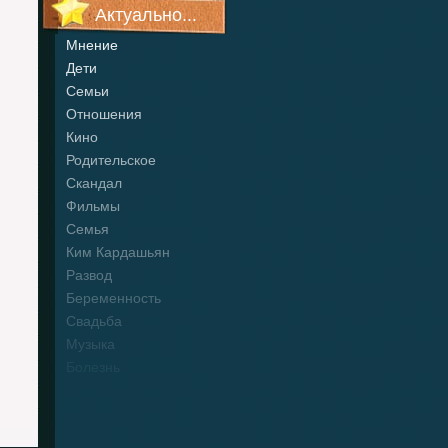
Актуально...
Мнение
Дети
Семьи
Отношения
Кино
Родительское
Скандал
Фильмы
Семья
Ким Кардашьян
Развод
Беременность
Свадьба
Музыка
Болезнь