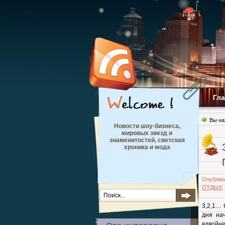
Гл
Вы на
Новости шоу-бизнеса,
мировых звезд и
знаменитостей, светская
хроника и мода
Опублик
ОТДЫХ
,
3,2,1… 
дня нач
вдвойн