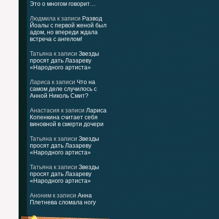
Это о многом говорит…
Людмила
к записи
Развод
Йоалы с первой женой был
адом, но впереди ждала
встреча с ангелом!
Татьяна
к записи
Звезды
просят дать Лазареву
«Народного артиста»
Лариса
к записи
Что на
самом деле случилось с
Анной Николь Смит?
Анастасия
к записи
Лариса
Копенкина считает себя
виновной в смерти дочери
Татьяна
к записи
Звезды
просят дать Лазареву
«Народного артиста»
Татьяна
к записи
Звезды
просят дать Лазареву
«Народного артиста»
Аноним
к записи
Анна
Плетнева сломала ногу