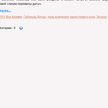
емой «линии перемены даты».
 далее…
PSY
,
Вэл Килмер
,
Габриэль Дуглас
,
день рождения
,
канун Нового года
,
Энтони
с
ентарии
- 0