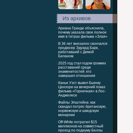
Из архивов
Ариана Гранде объяснила,
почему указала свое полное
имя в титрах фильма «Злая»
В 36 лет внезапно скончался
продюсер Эдуард Барк,
работавший с Димой
Биланом
2025 год стал годом громких
расставаний среди
знаменитостей: кто
завершил отношения
Канье Уэст вывел Бьянку
Цензори на вечерний показ
фильма «Горничная» в Лос-
Анджелесе
Файлы Эпштейна: как
скандал потряс британскую,
норвежскую и шведскую
монархии
Off-White потратил $15
миллионов на совместный
проход по подиуму Беллы