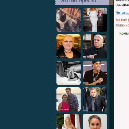
Это интересно…
называ
Читать
Метки:
Хопкин
Комм