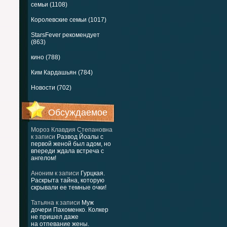
семьи (1108)
Королевские семьи (1017)
StarsFever рекомендует
(863)
кино (788)
Ким Кардашьян (784)
Новости (702)
Обсуждаемое
Мороз Клавдия Степановна
к записи
Развод Йоалы с
первой женой был адом, но
впереди ждала встреча с
ангелом!
Аноним
к записи
Гурцкая.
Раскрыта тайна, которую
скрывали ее темные очки!
Татьяна
к записи
Муж
дочери Пахоменко. Колкер
не пришел даже
на отпевание жены.