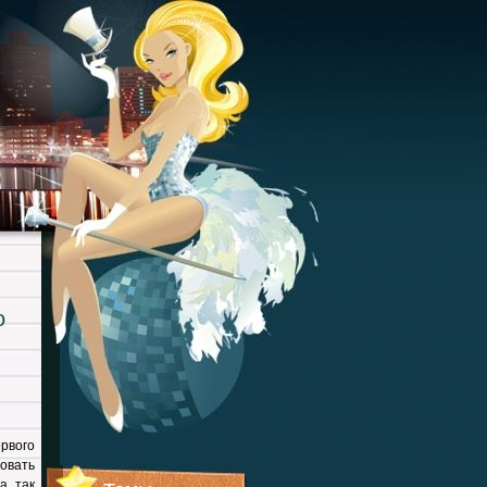
о
рвого
овать
а так