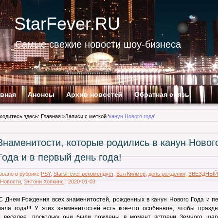
StarFever.RU
Самые свежие новости шоу-бизнеса
авная
Анонсы
Архив новостей
Обратная связь
ходитесь здесь:
Главная
>Записи с меткой ‘
канун Нового года
’
Знаменитости, которые родились в канун Новог
Года и в первый день года!
овано в рубрике
PSY
,
StarsFever рекомендует
,
Вэл Килмер
,
день рождения
,
ЗВЕЗДНЫЙ
Новости
,
Энтони Хопкинс
|
2020-01-03
С Днем Рождения всех знаменитостей, рожденных в канун Нового Года и пе
ала года!!! У этих знаменитостей есть кое-что особенное, чтобы праздн
е веселее, поскольку они были рождены в момент встречи Земного шар