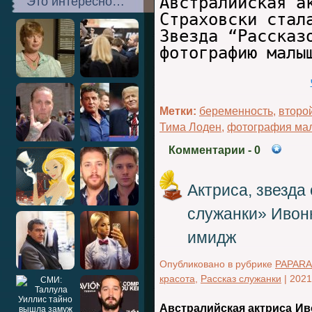
Австралийская а
Это интересно…
Страховски стал
Звезда “Рассказ
фотографию малы
Метки:
беременность
,
второ
Тима Лоден
,
фотография м
Комментарии
- 0
Актриса, звезда
служанки» Ивон
имидж
Опубликовано в рубрике
PAPARA
красота
,
Рассказ служанки
|
2021
Австралийская актриса
Ив