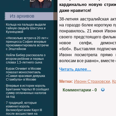
кардинально новую стрижк
даже нравится!
Из архивов
38-летняя австралийская а
Кольца на пальцах выдали
на гораздо более короткую 
тайную свадьбу Шастуна и
понравилось. 21 июня Ивон
Кузнецовой
своего предстоящего филь
«Несколько встреч в 20 лет»:
принцесса София впервые
новое селфи, демонс
прокомментировала встречи
«боб». Выставляя подписчи
с Эпштейном
Ивонн посмотрела прямо 
Хейли Бибер рассказала о
втором ребёнке и первых
волосам все равно», вместе 
словах 1,5-летнего сына
Бурак Озчивит в Москве
Читать далее…
показал моноспектакль
«Самая красивая девушка
Стамбула» в Москве
Метки:
Ивонн Страховски
,
К
Впервые в истории король
Британии Чарльз III сообщил
Комментарии
- 0
сумму оплаченных налогов
за год
7 традиций, которые
изменил король
Великобритании Карл III
после восшествия на