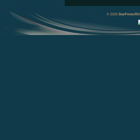
© 2026
StarFever.RU