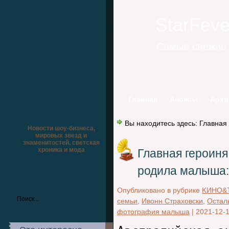
StarFev
Самые свежие 
Главная
Анонсы
Архи
Вы находитесь здесь:
Главная
Новости шоу-бизнеса,
мировых звезд и
знаменитостей, светская
хроника и мода
Главная героиня
родила малыша:
Опубликовано в рубрике
KИНО&
семьи
,
Ивонн Страховски
,
Остал
фотография малыша
|
2021-12-