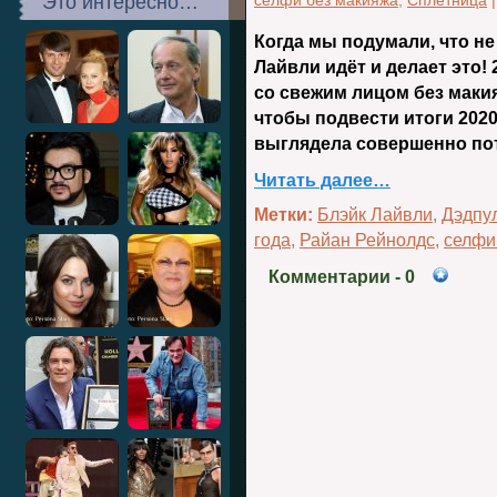
Это интересно…
селфи без макияжа
,
Сплетница
Когда мы подумали, что н
Лайвли идёт и делает это!
со свежим лицом без маки
чтобы подвести итоги 2020 
выглядела совершенно по
Читать далее…
Метки:
Блэйк Лайвли
,
Дэдпу
года
,
Райан Рейнолдс
,
селфи
Комментарии
- 0