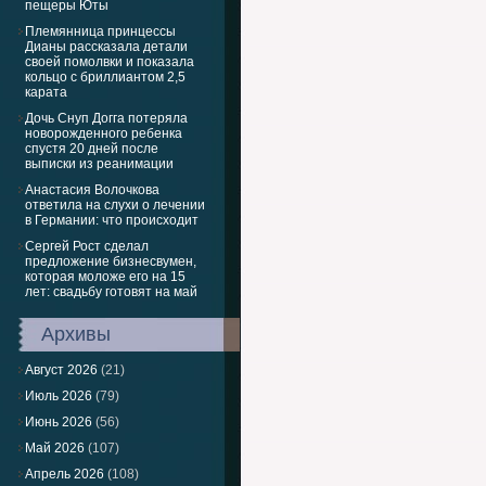
пещеры Юты
Племянница принцессы
Дианы рассказала детали
своей помолвки и показала
кольцо с бриллиантом 2,5
карата
Дочь Снуп Догга потеряла
новорожденного ребенка
спустя 20 дней после
выписки из реанимации
Анастасия Волочкова
ответила на слухи о лечении
в Германии: что происходит
Сергей Рост сделал
предложение бизнесвумен,
которая моложе его на 15
лет: свадьбу готовят на май
Архивы
Август 2026
(21)
Июль 2026
(79)
Июнь 2026
(56)
Май 2026
(107)
Апрель 2026
(108)