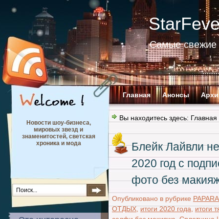
StarFev
Самые свежие 
Главная
Анонсы
Архи
Вы находитесь здесь:
Главная
Новости шоу-бизнеса,
мировых звезд и
знаменитостей, светская
хроника и мода
Блейк Лайвли н
2020 год с подп
фото без макия
Опубликовано в рубрике
PAPARA
ОТДЫХ
,
итоги 2020 года
,
итоги т