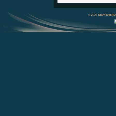
© 2026
StarFever.RU