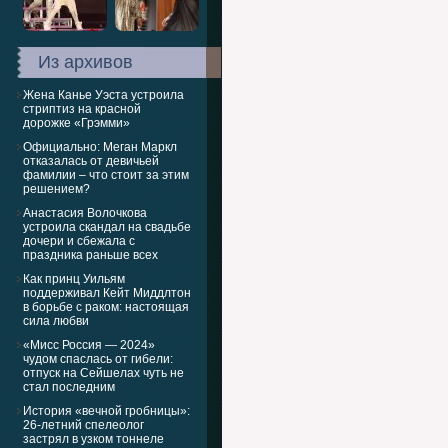
Из архивов
Жена Канье Уэста устроила
стриптиз на красной
дорожке «Грэмми»
Официально: Меган Маркл
отказалась от девичьей
фамилии – что стоит за этим
решением?
Анастасия Волочкова
устроила скандал на свадьбе
дочери и сбежала с
праздника раньше всех
Как принц Уильям
поддерживал Кейт Миддлтон
в борьбе с раком: настоящая
сила любви
«Мисс Россия — 2024»
чудом спаслась от гибели:
отпуск на Сейшелах чуть не
стал последним
История «вечной гробницы»:
26-летний спелеолог
застрял в узком тоннеле