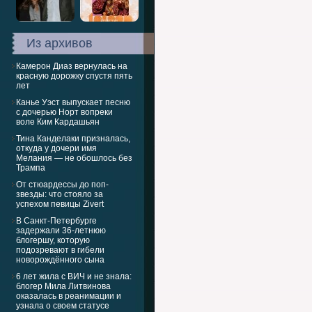
Из архивов
Камерон Диаз вернулась на
красную дорожку спустя пять
лет
Канье Уэст выпускает песню
с дочерью Норт вопреки
воле Ким Кардашьян
Тина Канделаки призналась,
откуда у дочери имя
Мелания — не обошлось без
Трампа
От стюардессы до поп-
звезды: что стояло за
успехом певицы Zivert
В Санкт-Петербурге
задержали 36-летнюю
блогершу, которую
подозревают в гибели
новорождённого сына
6 лет жила с ВИЧ и не знала:
блогер Мила Литвинова
оказалась в реанимации и
узнала о своем статусе