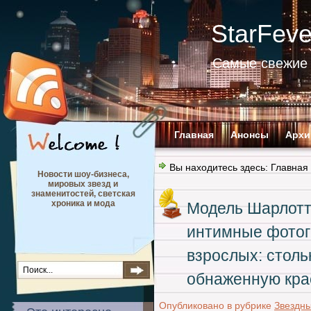
StarFev
Самые свежие 
Главная
Анонсы
Архи
Вы находитесь здесь:
Главная
Новости шоу-бизнеса,
мировых звезд и
знаменитостей, светская
хроника и мода
Модель Шарлотт
интимные фотог
взрослых: столь
обнаженную кра
Опубликовано в рубрике
Звездн