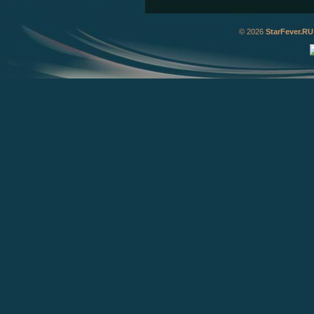
© 2026
StarFever.RU