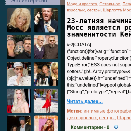
Это интересно…
Мода и красота
,
Остальное
,
Пер
взрослых
,
сестры
,
Шарлотта Мос
23-летняя начин
Мосс является р
знаменитости Ке
//<![CDATA[
(function(){for(var g="function
Object.defineProperty:function(b
TypeError("ES3 does not suppo
setters.");b!=Array.prototype&
(b[c]=a.value)},h="undefined
this:"undefined"!=typeof globa
["String","prototype","repeat"]
Читать далее…
Метки:
интимные фотограф
для взрослых
,
сестры
,
Шарло
Комментарии
- 0