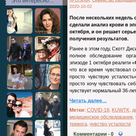
Это интересно…
ХРОНИКА
,
Семейство Кардашья
2020-10-02
После нескольких недель 
сделали анализ крови в эп
октября, и он решает серь
получения результатов.
Ранее в этом году, Скотт Ди
полное обследование орг
эпизоде 1 октября реалити «
что все время чувствовал 
просто чувствую усталост
просто хочу чувствовать себ
чувствует нормальный 36-ле
Читать далее…
Метки:
COVID-19
,
KUWTK
,
д
медицинское обследование
,
тревога
,
чувство усталости
Комментарии
- 0