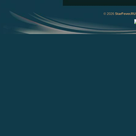
© 2026
StarFever.RU