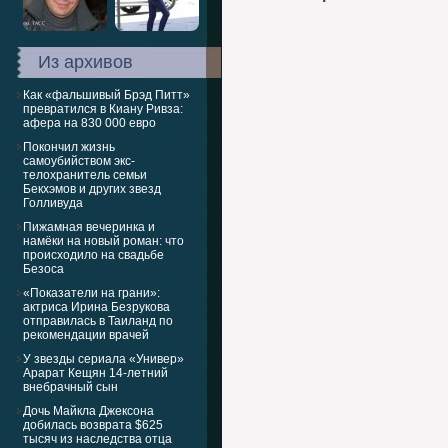
Из архивов
Как «фальшивый Брэд Питт»
превратился в Киану Ривза:
афера на 830 000 евро
Покончил жизнь
самоубийством экс-
телохранитель семьи
Бекхэмов и других звезд
Голливуда
Пижамная вечеринка и
намёки на новый роман: что
происходило на свадьбе
Безоса
«Показатели на грани»:
актриса Ирина Безрукова
отправилась в Таиланд по
рекомендации врачей
У звезды сериала «Универ»
Арарат Кещян 14-летний
внебрачный сын
Дочь Майкла Джексона
добилась возврата $625
тысяч из наследства отца