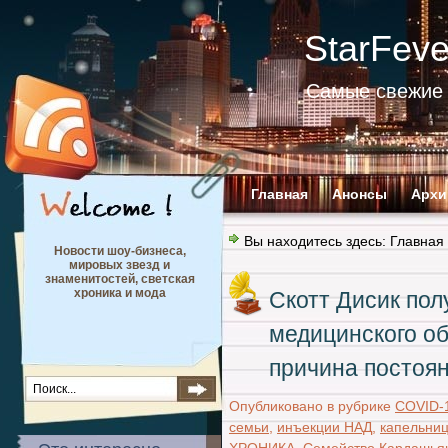
StarFev
Самые свежие 
Главная
Анонсы
Архи
Вы находитесь здесь:
Главная
Новости шоу-бизнеса,
мировых звезд и
знаменитостей, светская
хроника и мода
Скотт Дисик пол
медицинского об
причина постоян
Опубликовано в рубрике
COVID-
семьи
,
инъекции НАД
,
капельни