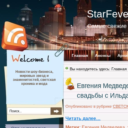
StarFev
Самые свежие 
Главная
Анонсы
Архи
Вы находитесь здесь:
Главная
Новости шоу-бизнеса,
мировых звезд и
знаменитостей, светская
хроника и мода
Евгения Медвед
свадьбы с Ильд
Опубликовано в рубрике
СВЕТС
Читать далее…
Метки:
Евгения Медведева
,