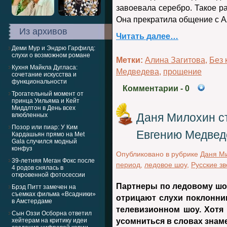
завоевала серебро. Такое р
Она прекратила общение с А
Из архивов
Читать далее…
Деми Мур и Эндрю Гарфилд:
слухи о возможном романе
Метки:
Алина Загитова
,
Без 
Кухня Майкла Дугласа:
Медведева
,
прощение
сочетание искусства и
функциональности
Комментарии
- 0
Трогательный момент от
принца Уильяма и Кейт
Миддлтон в День всех
Даня Милохин с
влюбленных
Позор или пиар: У Ким
Евгению Медвед
Кардашьян прямо на Met
Gala случился модный
конфуз
Опубликовано в рубрике
Даня М
39-летняя Меган Фокс после
период
,
ледовое шоу
,
Русские з
4 родов снялась в
откровенной фотосессии
Партнеры по ледовому шо
Брэд Питт замечен на
съемках фильма «Всадники»
отрицают слухи поклонни
в Амстердаме
телевизионном шоу. Хотя
Сын Оззи Осборна ответил
хейтерам на критику идеи
усомниться в словах знаме