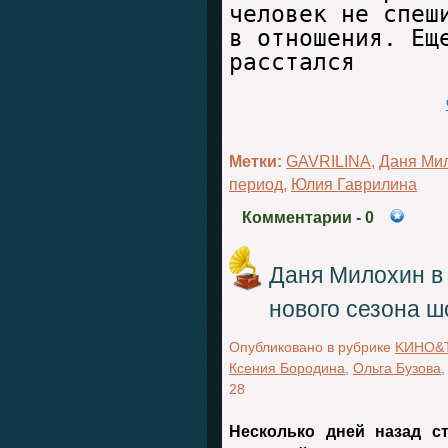
человек не спеш
в отношения. Ещ
расстался
Метки:
GAVRILINA
,
Даня Ми
период
,
Юлия Гаврилина
Комментарии
- 0
Даня Милохин в 
нового сезона 
Опубликовано в рубрике
KИНО&
Ксения Бородина
,
Ольга Бузова
28
Несколько дней назад с