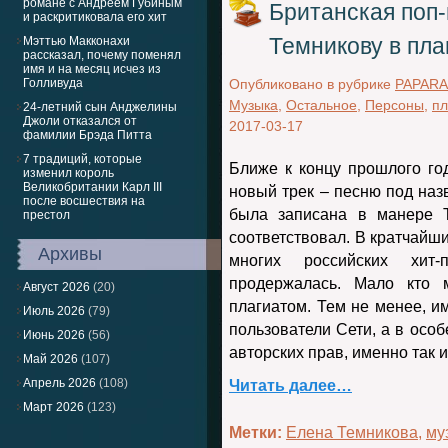
романе с Андреем Губиным
Британская поп-
и раскритиковала его хит
Темникову в пла
Мэттью Макконахи
рассказал, почему поменял
имя и на месяц исчез из
Голливуда
Опубликовано в рубрике
PAPARA
Музыка
,
Остальное
,
Персоны
,
пл
24-летний сын Анджелины
Джоли отказался от
2017-03-17
фамилии Брэда Питта
7 традиций, которые
Ближе к концу прошлого го
изменил король
Великобритании Карл III
новый трек – песню под на
после восшествия на
была записана в манере Т
престол
соответствовал. В кратчайши
Архивы
многих российских хит
продержалась. Мало кто м
Август 2026
(20)
плагиатом. Тем не менее, им
Июль 2026
(79)
пользователи Сети, а в осо
Июнь 2026
(56)
авторских прав, именно так и
Май 2026
(107)
Апрель 2026
(108)
Читать далее…
Март 2026
(123)
Метки:
Елена Темникова
,
му