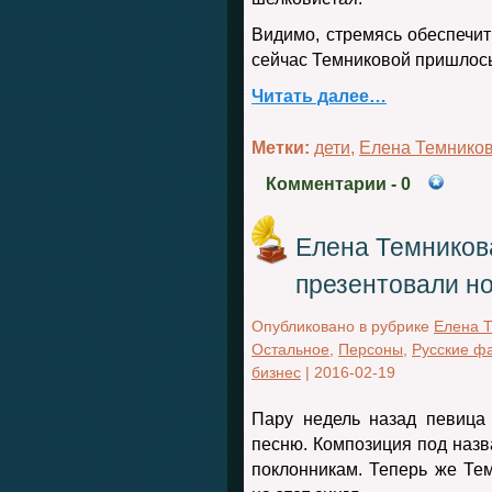
Видимо, стремясь обеспечит
сейчас Темниковой пришлось
Читать далее…
Метки:
дети
,
Елена Темнико
Комментарии
- 0
Елена Темникова
презентовали н
Опубликовано в рубрике
Елена 
Остальное
,
Персоны
,
Русские ф
бизнес
|
2016-02-19
Пару недель назад певица
песню. Композиция под назв
поклонникам. Теперь же Те