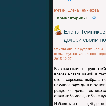
Метки:
Елена Темникова
Комментарии
- 0
Елена Темников
дочери своим п
Опубликовано в рубрике
Елена 
семьи
,
Музыка
,
Остальное
,
Перс
2015-10-27
Бывшая солистка группы «С
впервые стала мамой. К так
очень серьезно: выбрала 
накупила одежды и игрушек.
рождения, дочка Темников
стали либо малы, либо не ну
Избавиться от вещей дочки