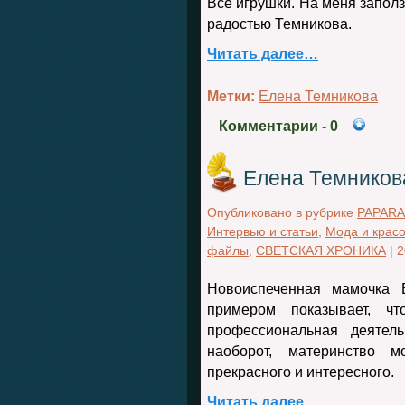
Все игрушки. На меня заполз
радостью Темникова.
Читать далее…
Метки:
Елена Темникова
Комментарии
- 0
Елена Темникова
Опубликовано в рубрике
PAPARA
Интервью и статьи
,
Мода и крас
файлы
,
СВЕТСКАЯ ХРОНИКА
|
2
Новоиспеченная мамочка 
примером показывает, ч
профессиональная деятел
наоборот, материнство м
прекрасного и интересного.
Читать далее…