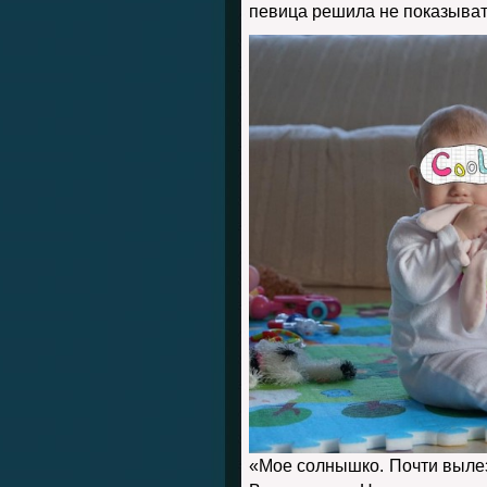
певица решила не показыват
«Мое солнышко. Почти вылезл