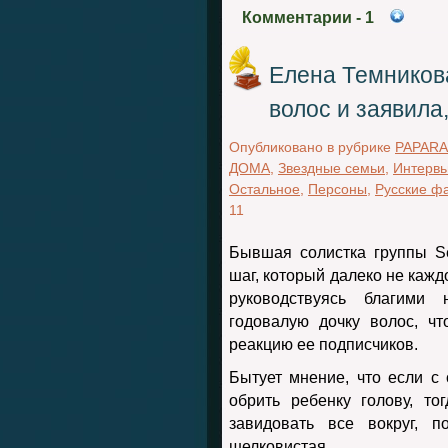
Комментарии
- 1
Елена Темников
волос и заявила
Опубликовано в рубрике
PAPARA
ДОМА
,
Звездные семьи
,
Интервь
Остальное
,
Персоны
,
Русские ф
11
Бывшая солистка группы S
шаг, который далеко не кажд
руководствуясь благими
годовалую дочку волос, ч
реакцию ее подписчиков.
Бытует мнение, что если с 
обрить ребенку голову, т
завидовать все вокруг, п
шелковистая.