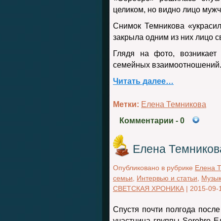
целиком, но видно лицо муж
Снимок Темникова «украсил
закрыла одним из них лицо с
Глядя на фото, возникает
семейных взаимоотношений
Читать далее…
Метки:
Елена Темникова
Комментарии
- 0
Елена Темников
Опубликовано в рубрике
Елена 
семьи
,
Интервью и статьи
,
Музы
СВЕТСКАЯ ХРОНИКА
|
2015-09-
Спустя почти полгода посл
участница группы Serebro 