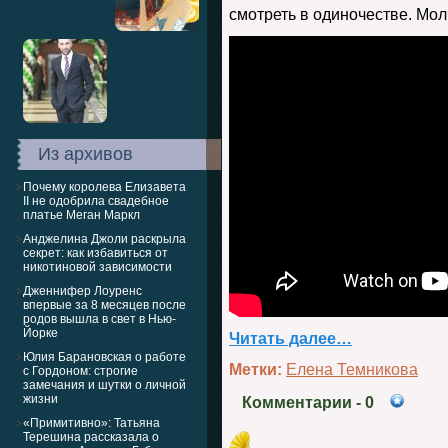
смотреть в одиночестве. Молч
Из архивов
Почему королева Елизавета
II не одобрила свадебное
платье Меган Маркл
Анджелина Джоли раскрыла
секрет: как избавиться от
никотиновой зависимости
Дженнифер Лоуренс
впервые за 8 месяцев после
родов вышла в свет в Нью-
Йорке
Читать далее…
Юлия Барановская о работе
Метки:
Елена Темникова
с Гордоном: строгие
замечания и шутки о личной
жизни
Комментарии
- 0
«Примитивно»: Татьяна
Терешина рассказала о