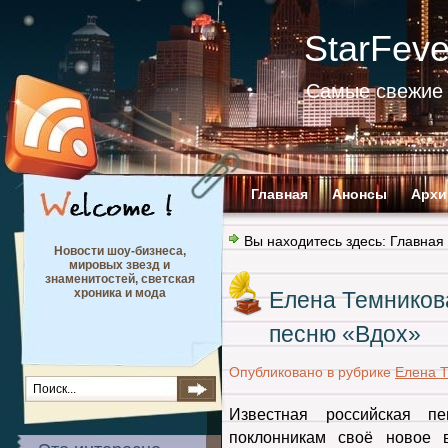
StarFev
Самые свежие 
Главная
Анонсы
Архи
Вы находитесь здесь:
Главная
Новости шоу-бизнеса,
мировых звезд и
знаменитостей, светская
хроника и мода
Елена Темников
песню «Вдох»
Опубликовано в рубрике
Елена 
Известная российская п
поклонникам своё новое 