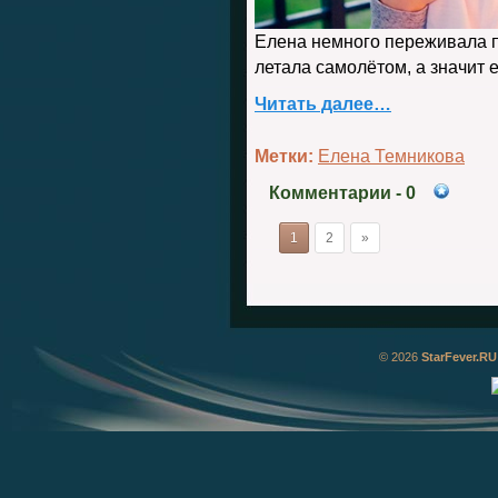
Елена немного переживала п
летала самолётом, а значит 
Читать далее…
Метки:
Елена Темникова
Комментарии
- 0
1
2
»
© 2026
StarFever.RU