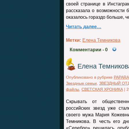
своей странице в Инстагра
рассказала о возможности 
оказалось гораздо больше, 
Читать далее…
Метки:
Елена Темникова
Комментарии
- 0
Елена Темников
Опубликовано в рубрике
PAPARA
Звездные семьи
,
ЗВЕЗДНЫЙ ОТ
файлы
,
СВЕТСКАЯ ХРОНИКА
|
2
Скрывать от общественн
российских звезд уже ста
своего мужа Мария Кожевни
Темникова. В честь его д
«Серебро» решилась опубл