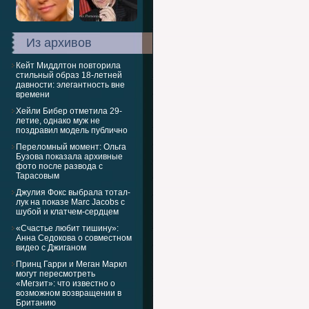
Из архивов
Кейт Миддлтон повторила
стильный образ 18-летней
давности: элегантность вне
времени
Хейли Бибер отметила 29-
летие, однако муж не
поздравил модель публично
Переломный момент: Ольга
Бузова показала архивные
фото после развода с
Тарасовым
Джулия Фокс выбрала тотал-
лук на показе Marc Jacobs с
шубой и клатчем-сердцем
«Счастье любит тишину»:
Анна Седокова о совместном
видео с Джиганом
Принц Гарри и Меган Маркл
могут пересмотреть
«Мегзит»: что известно о
возможном возвращении в
Британию