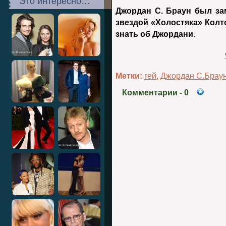
Это интересно…
Джордан С. Браун был за
звездой «Холостяка» Колт
знать об Джордани.
Метки:
гей
,
Джордан С.Брау
Комментарии
- 0