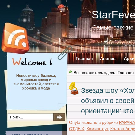
StarFev
Самые свежие 
Главная
Анонсы
Архи
Вы находитесь здесь:
Главная
Новости шоу-бизнеса,
мировых звезд и
знаменитостей, светская
хроника и мода
Звезда шоу «Хо
объявил о свое
ориентации: кто
Опубликовано в рубрике
PAPARA
ОТДЫХ
,
Каминг-аут
,
Колтон Анд