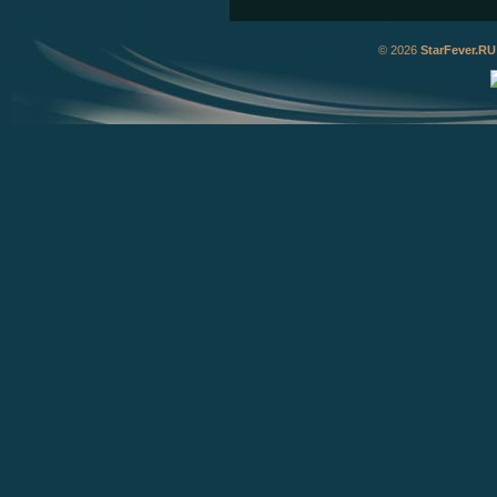
© 2026
StarFever.RU