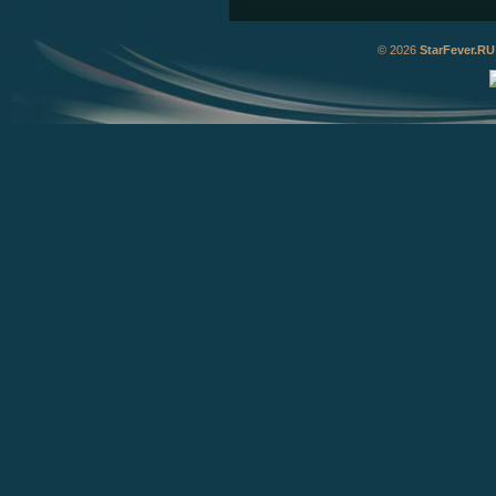
© 2026
StarFever.RU