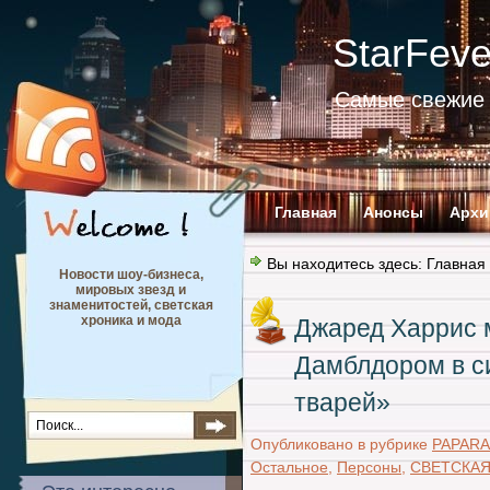
StarFev
Самые свежие 
Главная
Анонсы
Архи
Вы находитесь здесь:
Главная
Новости шоу-бизнеса,
мировых звезд и
знаменитостей, светская
хроника и мода
Джаред Харрис 
Дамблдором в с
тварей»
Опубликовано в рубрике
PAPARA
Остальное
,
Персоны
,
СВЕТСКАЯ