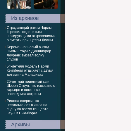
Из архивов
Страдающий раком Чарльз
III решил поделиться
шокирующими откровениями
о смерти принцессы Дианы
Беременна: новый выход
Эммы Стоун с Дженнифер
Лоуренс вызвал волну
слухов
54-летняя модель Наоми
Кэмпбелл отдыхает с двумя
детьми на Мальдивах
25-летний приемный сын
Шэрон Стоун: что известно о
карьере и помолвке
наследника актрисы
Рианна впервые за
несколько лет вышла на
сцену во время концерта
Jay-Z в Нью-Йорке
Архивы