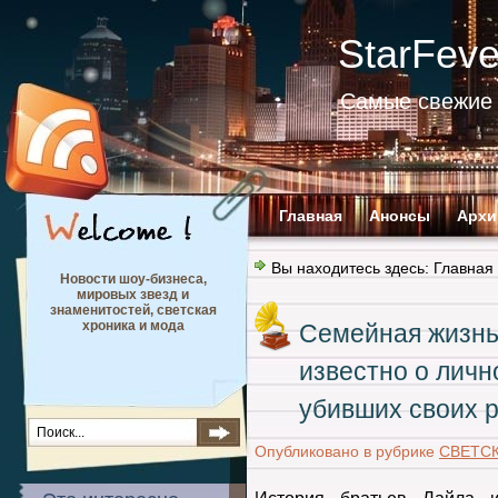
StarFev
Самые свежие 
Главная
Анонсы
Архи
Вы находитесь здесь:
Главная
Новости шоу-бизнеса,
мировых звезд и
знаменитостей, светская
хроника и мода
Семейная жизнь
известно о личн
убивших своих 
Опубликовано в рубрике
СВЕТС