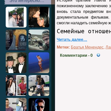
Это интересно…
История братьев Лайла 
пожизненному заключению за
вновь стала предметом в
документальным фильмам. 
смогли наладить семейную ж
Семейные отноше
Читать далее…
Метки:
Братья Менендес
,
Ла
Комментарии
- 0