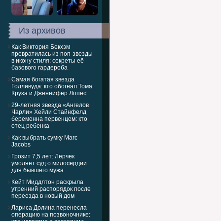
Из архивов
Как Виктория Бекхэм
превратилась из поп-звезды
в икону стиля: секреты её
базового гардероба
Самая богатая звезда
Голливуда: кто обогнал Тома
Круза и Дженнифер Лопес
29-летняя звезда «Ангелов
Чарли» Хейли Стайнфелд
беременна первенцем: кто
отец ребенка
Как выбрать сумку Marc
Jacobs
Грозит 7,5 лет: Лерчек
умоляет суд о милосердии
для бывшего мужа
Кейт Миддлтон раскрыла
утренний распорядок после
переезда в новый дом
Лариса Долина перенесла
операцию на позвоночнике: