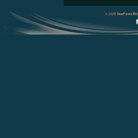
© 2026
StarFever.RU