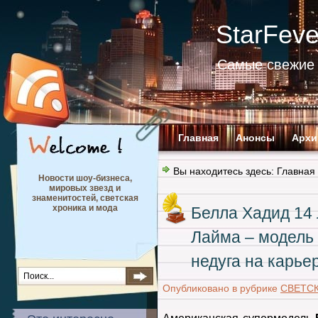
StarFev
Самые свежие 
Главная
Анонсы
Архи
Вы находитесь здесь:
Главная
Новости шоу-бизнеса,
мировых звезд и
знаменитостей, светская
хроника и мода
Белла Хадид 14 
Лайма – модель 
недуга на карье
Опубликовано в рубрике
СВЕТС