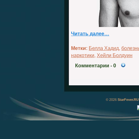
Читать далее…
Метки:
Белла Хадид
,
болезн
наркотики
,
Хейли Болдуин
Комментарии
- 0
© 2026
StarFever.RU