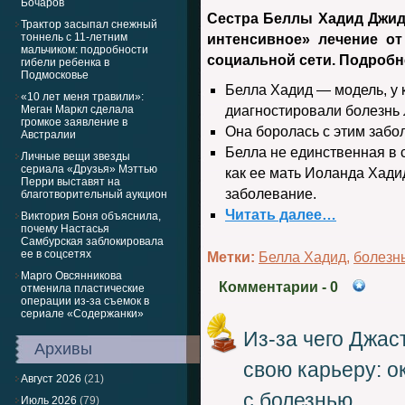
Бочаров
Сестра Беллы Хадид Джидж
Трактор засыпал снежный
тоннель с 11-летним
интенсивное» лечение о
мальчиком: подробности
социальной сети. Подробне
гибели ребенка в
Подмосковье
Белла Хадид — модель, у 
«10 лет меня травили»:
Меган Маркл сделала
диагностировали болезнь
громкое заявление в
Она боролась с этим забо
Австралии
Белла не единственная в с
Личные вещи звезды
сериала «Друзья» Мэттью
как ее мать Иоланда Хади
Перри выставят на
заболевание.
благотворительный аукцион
Читать далее…
Виктория Боня объяснила,
почему Настасья
Самбурская заблокировала
ее в соцсетях
Метки:
Белла Хадид
,
болезн
Марго Овсянникова
Комментарии
- 0
отменила пластические
операции из-за съемок в
сериале «Содержанки»
Из-за чего Джас
Архивы
свою карьеру: о
Август 2026
(21)
с болезнью
Июль 2026
(79)