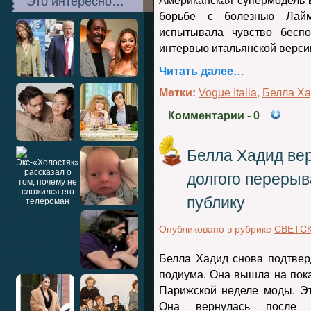
Это интересно…
Американская супермодель
борьбе с болезнью Лайм
испытывала чувство бесп
интервью итальянской верс
Читать далее…
Метки:
Vogue Italia
,
Белла Х
Комментарии
- 0
Белла Хадид ве
долгого перерыв
публику
Опубликовано в рубрике
СВЕТС
Белла Хадид снова подтвер
подиума. Она вышла на показ
Парижской неделе моды. Э
Она вернулась после д