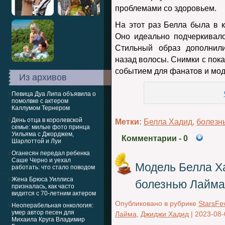
проблемами со здоровьем.
На этот раз Белла была в 
Оно идеально подчеркивало
Стильный образ дополнили
назад волосы. Снимки с пока
событием для фанатов и мод
Из архивов
Певица Дуа Липа объявила о
помолвке с актером
Каллумом Тернером
День отца в королевской
Метки:
Белла Хадид
,
болезн
семье: милые фото принца
Уильяма с Джорджем,
Комментарии
- 0
Шарлоттой и Луи
Оганесян передал ребенка
Саше Черно и уехал
Модель Белла Ха
работать: что стало поводом
Жена Брюса Уиллиса
болезнью Лайма
призналась, как часто
видится с 70-летним актером
Опубликовано в рубрике
StarsFe
Неоперабельная онкология:
умер автор песен для
Лайма
,
Джиджи Хадид
|
2023-08-
Михаила Круга Владимир