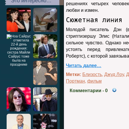
Это интересно…
решениях четырех человек
любви и измен.
Сюжетная линия
Молодой писатель Дэн (
стриптизершу Элис (Натал
сильное чувство. Однако н
устоять перед привлека
Робертс), с которой завязыв
Читать далее…
Метки:
Близость
,
Джуд Лоу
,
Д
Портман
,
фильм
Комментарии
- 0