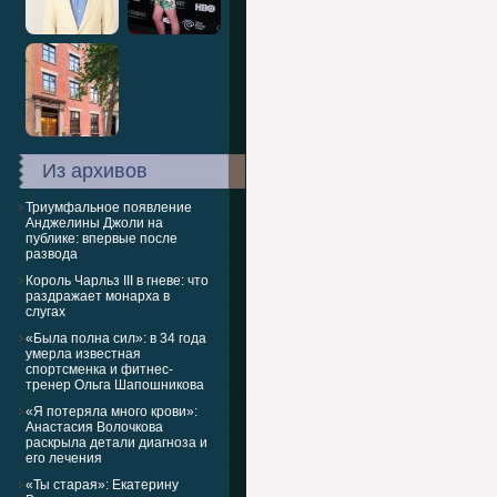
Из архивов
Триумфальное появление
Анджелины Джоли на
публике: впервые после
развода
Король Чарльз III в гневе: что
раздражает монарха в
слугах
«Была полна сил»: в 34 года
умерла известная
спортсменка и фитнес-
тренер Ольга Шапошникова
«Я потеряла много крови»:
Анастасия Волочкова
раскрыла детали диагноза и
его лечения
«Ты старая»: Екатерину