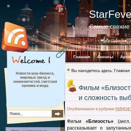
StarFev
Самые свежие 
Главная
Анонсы
Архи
Вы находитесь здесь:
Главная
Новости шоу-бизнеса,
мировых звезд и
знаменитостей, светская
хроника и мода
Фильм «Близость
и сложность вы
Опубликовано в рубрике
KИНО&
Фильм
«Близость»
(анг
рассказывает о запутанны