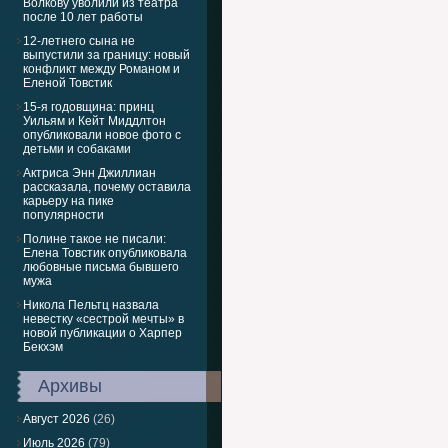
Волкову уволили из театра
после 10 лет работы
12-летнего сына не
выпустили за границу: новый
конфликт между Романом и
Еленой Товстик
15-я годовщина: принц
Уильям и Кейт Миддлтон
опубликовали новое фото с
детьми и собаками
Актриса Энн Джиллиан
рассказала, почему оставила
карьеру на пике
популярности
Полине такое не писали:
Елена Товстик опубликовала
любовные письма бывшего
мужа
Никола Пельтц назвала
невестку «сестрой мечты» в
новой публикации о Харпер
Бекхэм
Архивы
Август 2026
(26)
Июль 2026
(79)