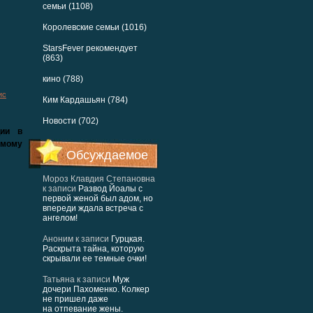
семьи (1108)
Королевские семьи (1016)
StarsFever рекомендует
(863)
кино (788)
ис
Ким Кардашьян (784)
Новости (702)
ции в
амому
Обсуждаемое
Мороз Клавдия Степановна
к записи
Развод Йоалы с
первой женой был адом, но
впереди ждала встреча с
ангелом!
Аноним
к записи
Гурцкая.
Раскрыта тайна, которую
скрывали ее темные очки!
Татьяна
к записи
Муж
дочери Пахоменко. Колкер
не пришел даже
на отпевание жены.