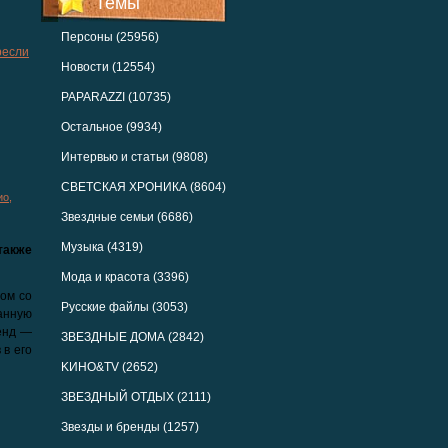
Темы
Персоны (25956)
ресли
Новости (12554)
PAPARAZZI (10735)
Остальное (9934)
Интервью и статьи (9808)
СВЕТСКАЯ ХРОНИКА (8604)
ио
,
Звездные семьи (6686)
Музыка (4319)
также
Мода и красота (3396)
ом со
Русские файлы (3053)
анную
енд —
ЗВЕЗДНЫЕ ДОМА (2842)
 в его
KИНО&TV (2652)
ЗВЕЗДНЫЙ ОТДЫХ (2111)
Звезды и бренды (1257)