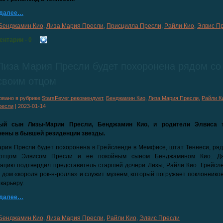
 далее…
Бенджамин Кио
,
Лиза Мария Пресли
,
Присцилла Пресли
,
Райли Кио
,
Элвис П
ентарии
- 0
Лиза Мария Пресли будет похоронена рядом со
своим отцом
овано в рубрике
StarsFever рекомендует
,
Бенджамин Кио
,
Лиза Мария Пресли
,
Райли К
ресли
|
2023-01-14
ый сын Лизы-Марии Пресли, Бенджамин Кио, и родители Элвиса 
нены в бывшей резиденции звезды.
рия Пресли будет похоронена в Грейсленде в Мемфисе, штат Теннеси, ряд
отцом Элвисом Пресли и ее покойным сыном Бенджамином Кио. Д
ацию подтвердил представитель старшей дочери Лизы, Райли Кио. Грейсл
дом «короля рок-н-ролла» и служит музеем, который погружает поклонников
 карьеру.
 далее…
Бенджамин Кио
,
Лиза Мария Пресли
,
Райли Кио
,
Элвис Пресли