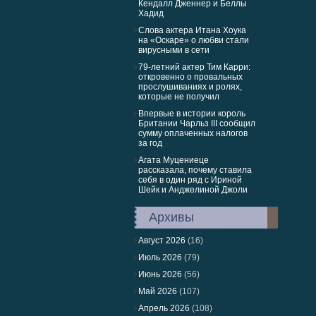
Кендалл Дженнер и Беллы
Хадид
Слова актера Итана Хоука
на «Оскаре» о любви стали
вирусными в сети
79-летний актер Тим Карри:
откровенно о провальных
прослушиваниях и ролях,
которые не получил
Впервые в истории король
Британии Чарльз III сообщил
сумму оплаченных налогов
за год
Агата Муцениеце
рассказала, почему ставила
себя в один ряд с Ириной
Шейк и Анджелиной Джоли
Архивы
Август 2026
(16)
Июль 2026
(79)
Июнь 2026
(56)
Май 2026
(107)
Апрель 2026
(108)