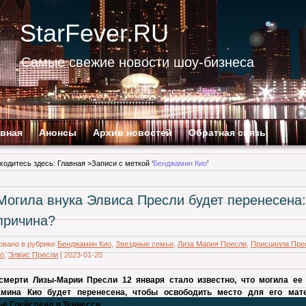
StarFever.RU
Самые свежие новости шоу-бизнеса
авная
Анонсы
Архив новостей
Обратная связь
ходитесь здесь:
Главная
>Записи с меткой ‘
Бенджамин Кио
’
Могила внука Элвиса Пресли будет перенесена:
причина?
овано в рубрике
Бенджамин Кио
,
Звездные семьи
,
Лиза Мария Пресли
,
Присцилла Пре
ио
,
Элвис Пресли
|
2023-01-20
смерти Лизы-Марии Пресли 12 января стало известно, что могила ее
мина Кио будет перенесена, чтобы освободить место для его мат
е Грейсленд в Теннесси.