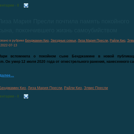
ентарии
- 0
Лиза Мария Пресли почтила память покойного
сына, покончившего жизнь самоубийством
овано в рубрике
Бенджамин Кио
,
Звездные семьи
,
Лиза Мария Пресли
,
Райли Кио
,
Элв
|
2022-07-13
Мари вспомнила о покойном сыне Бенджамине в новой публика
am. Он умер 12 июля 2020 года от огнестрельного ранения, нанесенного с
 далее…
Бенджамин Кио
,
Лиза Мария Пресли
,
Райли Кио
,
Элвис Пресли
ентарии
- 0