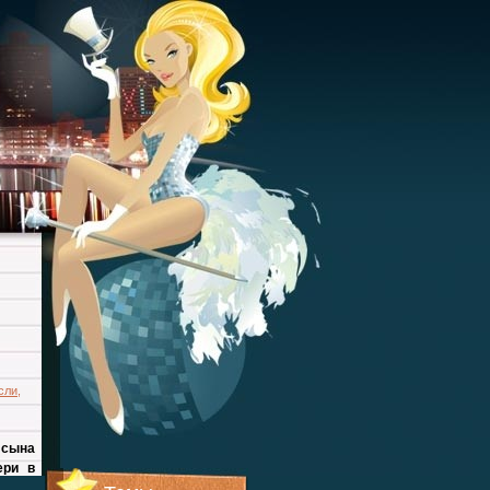
сли
,
 сына
ери в