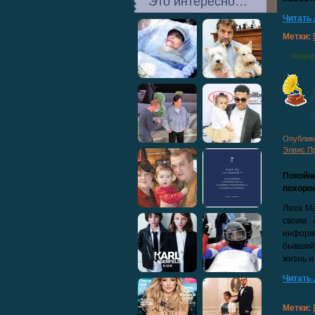
Это интересно…
Читать
Метки:
Комм
Опублик
Элвис П
Покойн
похоро
Лиза Ма
своим 
информ
бывший 
жизнь и
Читать
Метки: