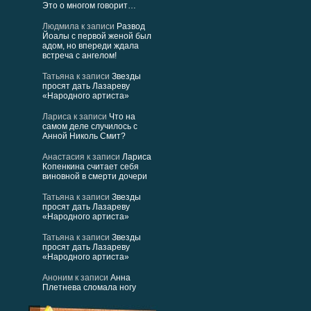
Это о многом говорит…
Людмила
к записи
Развод
Йоалы с первой женой был
адом, но впереди ждала
встреча с ангелом!
Татьяна
к записи
Звезды
просят дать Лазареву
«Народного артиста»
Лариса
к записи
Что на
самом деле случилось с
Анной Николь Смит?
Анастасия
к записи
Лариса
Копенкина считает себя
виновной в смерти дочери
Татьяна
к записи
Звезды
просят дать Лазареву
«Народного артиста»
Татьяна
к записи
Звезды
просят дать Лазареву
«Народного артиста»
Аноним
к записи
Анна
Плетнева сломала ногу