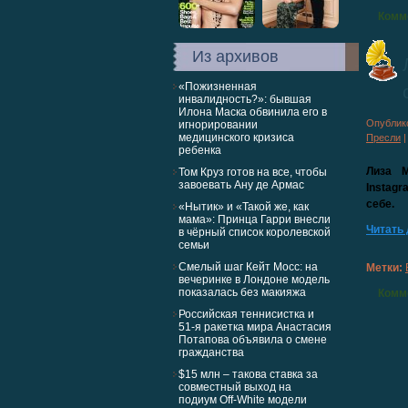
Комм
Из архивов
«Пожизненная
инвалидность?»: бывшая
Илона Маска обвинила его в
Опублик
игнорировании
медицинского кризиса
Пресли
ребенка
Лиза 
Том Круз готов на все, чтобы
завоевать Ану де Армас
Instagr
себе.
«Нытик» и «Такой же, как
мама»: Принца Гарри внесли
Читать
в чёрный список королевской
семьи
Смелый шаг Кейт Мосс: на
Метки:
вечеринке в Лондоне модель
показалась без макияжа
Комм
Российская теннисистка и
51-я ракетка мира Анастасия
Потапова объявила о смене
гражданства
$15 млн – такова ставка за
совместный выход на
подиум Off-White модели