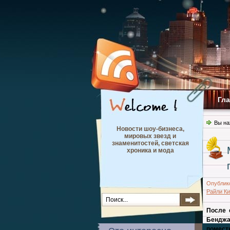
Гл
Вы на
Новости шоу-бизнеса,
мировых звезд и
знаменитостей, светская
хроника и мода
Опублик
Райли К
После 
Бенджа
поместь