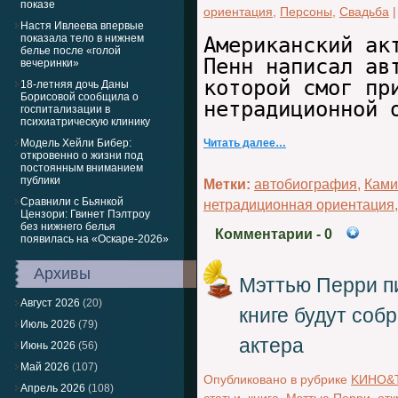
показе
ориентация
,
Персоны
,
Свадьба
Настя Ивлеева впервые
показала тело в нижнем
Американский ак
белье после «голой
Пенн написал ав
вечеринки»
которой смог пр
18-летняя дочь Даны
Борисовой сообщила о
нетрадиционной 
госпитализации в
психиатрическую клинику
Модель Хейли Бибер:
Читать далее…
откровенно о жизни под
постоянным вниманием
публики
Метки:
автобиография
,
Ками
Сравнили с Бьянкой
нетрадиционная ориентация
Цензори: Гвинет Пэлтроу
без нижнего белья
Комментарии
- 0
появилась на «Оскаре-2026»
Архивы
Мэттью Перри п
Август 2026
(20)
книге будут соб
Июль 2026
(79)
актера
Июнь 2026
(56)
Май 2026
(107)
Опубликовано в рубрике
KИНО&
Апрель 2026
(108)