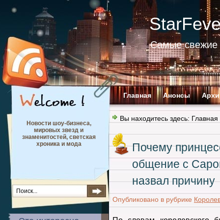
StarFev
Самые свежие 
Главная
Анонсы
Архи
Вы находитесь здесь:
Главная
Новости шоу-бизнеса,
мировых звезд и
знаменитостей, светская
хроника и мода
Почему принцес
общение с Саро
назвал причину
Опубликовано в рубрике
Королев