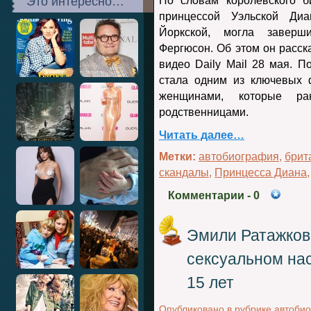
Это интересно…
По словам королевского 
принцессой Уэльской Ди
Йоркской, могла заверш
Фергюсон. Об этом он расск
видео Daily Mail 28 мая. П
стала одним из ключевых 
женщинами, которые р
родственницами.
Читать далее…
Метки:
автобиография
,
брит
скандалы
,
Принцесса Диана
Комментарии
- 0
Эмили Ратажков
сексуальном нас
15 лет
Опубликовано в рубрике
автоби