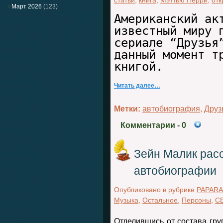
статьи
,
книга
,
Мэттью Перри
,
отк
Март 2026
(123)
Американский ак
известный миру 
сериале “Друзья
данный момент т
книгой.
Читать далее…
Метки:
автобиография
,
Друз
Комментарии
- 0
Зейн Малик рас
автобиографии
Опубликовано в рубрике
PAPARA
Музыка
,
Остальное
,
Персоны
,
С
Отделившись от состава груп