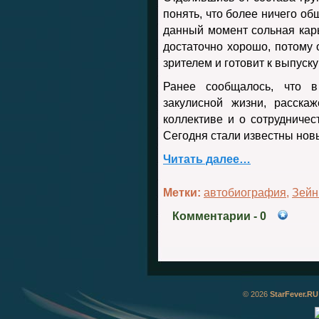
понять, что более ничего об
данный момент сольная кар
достаточно хорошо, потому 
зрителем и готовит к выпуск
Ранее сообщалось, что в
закулисной жизни, расска
коллективе и о сотрудниче
Сегодня стали известны нов
Читать далее…
Метки:
автобиография
,
Зейн
Комментарии
- 0
© 2026
StarFever.RU