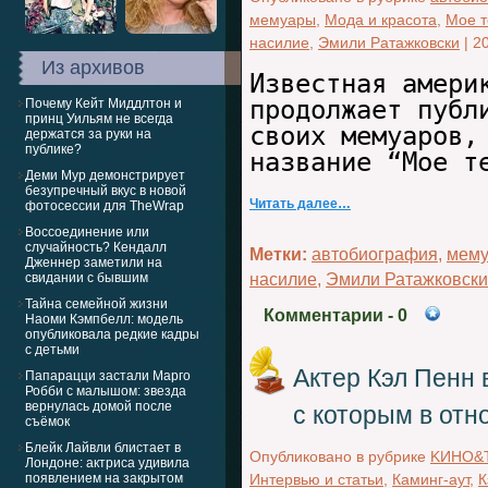
мемуары
,
Мода и красота
,
Мое т
насилие
,
Эмили Ратажковски
|
2
Из архивов
Известная амери
продолжает публ
Почему Кейт Миддлтон и
принц Уильям не всегда
своих мемуаров,
держатся за руки на
публике?
название “Мое 
Деми Мур демонстрирует
безупречный вкус в новой
Читать далее…
фотосессии для TheWrap
Воссоединение или
случайность? Кендалл
Метки:
автобиография
,
мем
Дженнер заметили на
свидании с бывшим
насилие
,
Эмили Ратажковски
Тайна семейной жизни
Комментарии
- 0
Наоми Кэмпбелл: модель
опубликовала редкие кадры
с детьми
Актер Кэл Пенн 
Папарацци застали Марго
Робби с малышом: звезда
вернулась домой после
с которым в отн
съёмок
Блейк Лайвли блистает в
Опубликовано в рубрике
KИНО&
Лондоне: актриса удивила
появлением на закрытом
Интервью и статьи
,
Каминг-аут
,
К