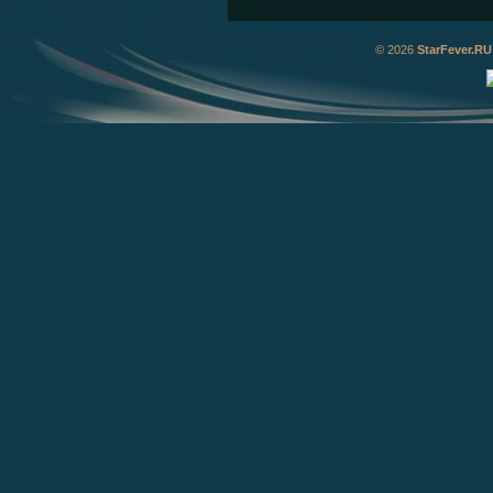
© 2026
StarFever.RU