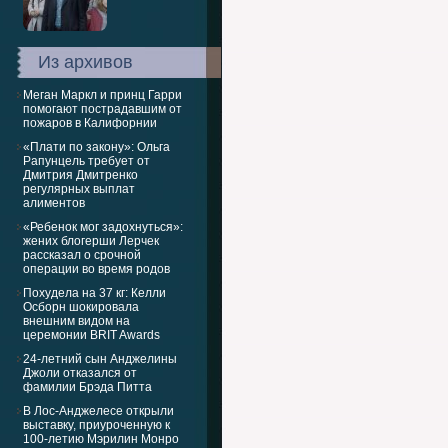
Из архивов
Меган Маркл и принц Гарри
помогают пострадавшим от
пожаров в Калифорнии
«Плати по закону»: Ольга
Рапунцель требует от
Дмитрия Дмитренко
регулярных выплат
алиментов
«Ребенок мог задохнуться»:
жених блогерши Лерчек
рассказал о срочной
операции во время родов
Похудела на 37 кг: Келли
Осборн шокировала
внешним видом на
церемонии BRIT Awards
24-летний сын Анджелины
Джоли отказался от
фамилии Брэда Питта
В Лос-Анджелесе открыли
выставку, приуроченную к
100-летию Мэрилин Монро