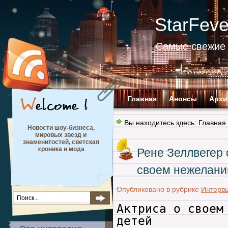
StarFev
Самые свежие 
Главная
Анонсы
Архи
Вы находитесь здесь:
Главная
Новости шоу-бизнеса,
мировых звезд и
знаменитостей, светская
хроника и мода
Рене Зеллвегер 
своем нежелани
Опубликовано в рубрике
Интервь
Актриса о своем
детей