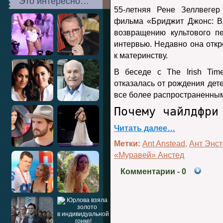
Это интересно…
55-летняя Рене Зеллвегер
фильма «Бриджит Джонс: В
возвращению культового п
интервью. Недавно она отк
к материнству.
В беседе с The Irish Tim
отказалась от рождения дете
все более распространенны
Почему чайлдфри
Читать далее…
Метки:
Ant Anstead
,
Ант Энст
«Муравей» Анстед
Комментарии
- 0