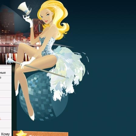
дные
е
и
,
 Кому