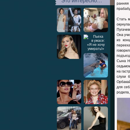
Это интересно…
ранняя
прабабу
Стать 
окунула
Пугачев
Она учи
из кон
перееха
говорил
подъезд
Сына Н
седьмом
на гаст
слухи 
Орбакай
для себ
родила,