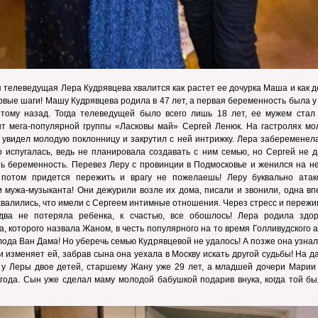
 телеведущая Лера Кудрявцева хвалится как растет ее дочурка Маша и как 
рвые шаги! Машу Кудрявцева родила в 47 лет, а первая беременность была 
 тому назад. Тогда телеведущей было всего лишь 18 лет, ее мужем стал 
нт мега-популярной группы «Ласковы май» Сергей Ленюк. На гастролях мо
 увидел молодую поклонницу и закрутил с ней интрижку. Лера забеременел
 испугалась, ведь не планировала создавать с ним семью, но Сергей не д
ь беременность. Перевез Леру с провинции в Подмосковье и женился на не
 потом придется пережить и врагу не пожелаешь! Леру буквально атак
 мужа-музыканта! Они дежурили возле их дома, писали и звонили, одна вп
хвалились, что имели с Сергеем интимные отношения. Через стресс и переж
два не потеряла ребенка, к счастью, все обошлось! Лера родила здор
а, которого назвала Жаном, в честь популярного на то время Голливудского 
ода Ван Дама! Но уберечь семью Кудрявцевой не удалось! А позже она узнал
и изменяет ей, забрав сына она уехала в Москву искать другой судьбы! На 
 у Леры двое детей, старшему Жану уже 29 лет, а младшей дочери Марии 
года. Сын уже сделал маму молодой бабушкой подарив внука, когда той бы