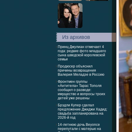
Из архивов
Принц Джулиан отмечает 4
года: редкие фото младшего
сына шведской королевской
семьи
Продюсер объяснил
причины возвращения
Валерия Меладзе в Россию
Фронтмен группы
«Антитела» Тарас Тополя
сообщил о разводе:
имущество и вопросы троих
детей уже решены
Брэдли Купер сделал
предложение Джиджи Хадид:
свадьба запланирована на
2026-й год
14-летнюю дочь Beyoncе
перепутали с матерью на