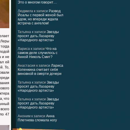
Это о многом говорит…
Людмила
к записи
Развод
Йоалы с первой женой был
адом, но впереди ждала
встреча с ангелом!
Татьяна
к записи
Звезды
делает
просят дать Лазареву
«Народного артиста»
у Леры
тогда
Лариса
к записи
Что на
лодой
самом деле случилось с
а и не
Анной Николь Смит?
ал ей
Анастасия
к записи
Лариса
й. То,
Копенкина считает себя
овали
виновной в смерти дочери
ереди
Татьяна
к записи
Звезды
ивания
просят дать Лазареву
ового
«Народного артиста»
актера
а, что
Татьяна
к записи
Звезды
просят дать Лазареву
данный
«Народного артиста»
всего
ло 47
Аноним
к записи
Анна
Плетнева сломала ногу