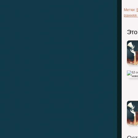
Метки:
ранняя
Это
12 сен
новое 