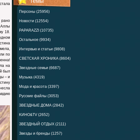
Темы
стала
Персоны (25956)
 рано
Новости (12554)
ы Аллы
PAPARAZZI (10735)
му 18.
 одном
Остальное (9934)
стина
имела,
Интервью и статьи (9808)
ели по
СВЕТСКАЯ ХРОНИКА (8604)
менна!
ла на
Звездные семьи (6687)
ый был
цы – и
Музыка (4319)
стину
Мода и красота (3397)
ынесла
лавдию
Русские файлы (3053)
ЗВЕЗДНЫЕ ДОМА (2842)
KИНО&TV (2652)
ЗВЕЗДНЫЙ ОТДЫХ (2111)
Звезды и бренды (1257)