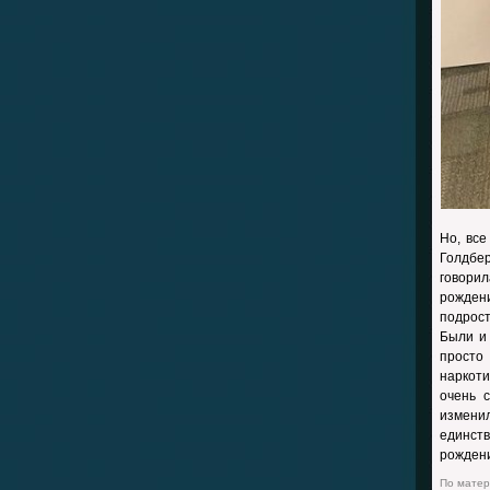
Но, все
Голдбер
говори
рожден
подрост
Были и 
просто
наркот
очень 
измени
единств
рождени
По матери