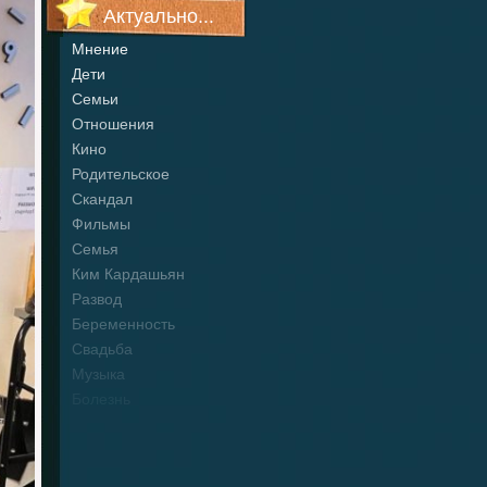
Актуально...
Мнение
Дети
Семьи
Отношения
Кино
Родительское
Скандал
Фильмы
Семья
Ким Кардашьян
Развод
Беременность
Свадьба
Музыка
Болезнь