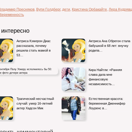
Владимир Пресняков
,
Вупи Голдберг
,
дети
,
Кристина Орбакайте
,
Лера Кудряв
 беременность
 интересно
Актриса Кэмерон Диас
Актриса Ана Обрегон стала
рассказала, почему
бабушкой в 68 лет: внучку
решила стать мамой в
родила…
53…
Кира Найтли: «Ранняя
слава дала мне
финансовую
независимость…
тября Полу Уокеру исполнилось бы 50:
Трагический несчастный
Естественная красота:
фото дочери актера
случай: умер 16-летний
беременная Дженнифер
актер Хадсон Мик
Лоуренс в…