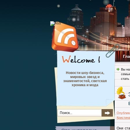
Гл
Вы на
Новости шоу-бизнеса,
семь
мировых звезд и
стать
знаменитостей, светская
хроника и мода
Опублик
Кристин
Они ста