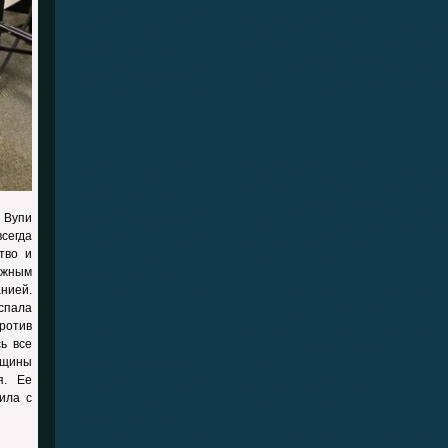
 Вупи
всегда
тво и
ожным
анией.
спала
ротив
ь все
нщины
я. Ее
ила с