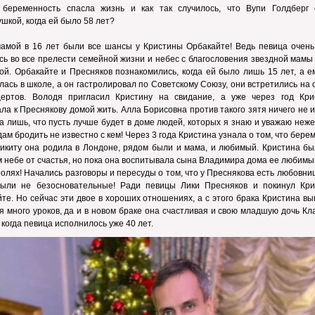
 беременность спасла жизнь и как так случилось, что Вупи Голдберг 
шкой, когда ей было 58 лет?
мамой в 16 лет были все шансы у Кристины Орбакайте! Ведь певица очень
сь во все прелести семейной жизни и небес с благословения звездной мам
ой. Орбакайте и Пресняков познакомились, когда ей было лишь 15 лет, а е
лась в школе, а он гастролировал по Советскому Союзу, они встретились на
цертов. Володя пригласил Кристину на свидание, а уже через год Кри
ла к Преснякову домой жить. Алла Борисовна против такого зятя ничего не 
а лишь, что пусть лучше будет в доме людей, которых я знаю и уважаю неж
ам бродить не известно с кем! Через 3 года Кристина узнала о том, что бере
икиту она родила в Лондоне, рядом были и мама, и любимый. Кристина бы
 небе от счастья, но пока она воспитывала сына Владимира дома ее любим
ролях! Начались разговоры и пересуды о том, что у Преснякова есть любовни
были не безосновательные! Ради певицы Лики Пресняков и покинул Кри
те. Но сейчас эти двое в хороших отношениях, а с этого брака Кристина в
я много уроков, да и в новом браке она счастливая и свою младшую дочь К
 когда певица исполнилось уже 40 лет.