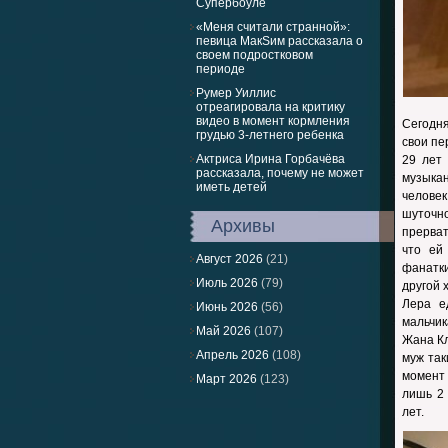
Супербоуле
«Меня считали странной»:
певица МакSим рассказала о
своем подростковом
периоде
Румер Уиллис
отреагировала на критику
видео в момент кормления
Сегодня
грудью 3-летнего ребенка
свои пе
Актриса Ирина Горбачёва
29 лет
рассказала, почему не может
музыка
иметь детей
человек
шуточно
Архивы
прерват
что ей
Август 2026
(21)
фанатки
Июль 2026
(79)
другой 
Лера е
Июнь 2026
(56)
мальчик
Май 2026
(107)
Жана Кл
Апрель 2026
(108)
муж так
момент
Март 2026
(123)
лишь 2 
лет.