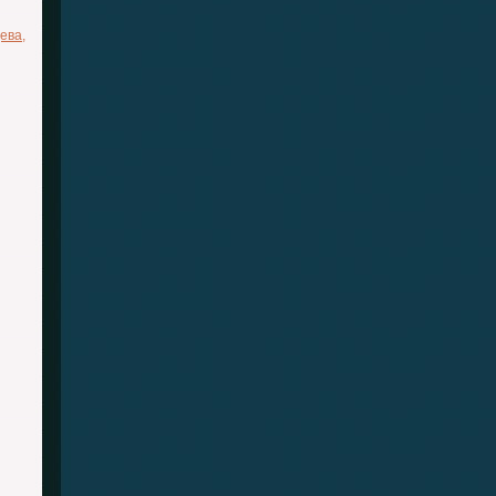
цева
,