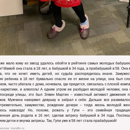
 же мало кому из звезд удалось обойти в рейтинге самых молодых бабушек
г! Мамой она стала в 18 лет, а бабушкой в 34 года, а прабабушкой в 58. Она 
ла, что не хочет иметь детей, но судьба распорядилась иначе. Замужес
ие ребенка в 18 лет буквально спасло ее от жизни на улице, она был сл
ком, часто убегала с дома, ночевала, где придется, связалась с плохой комп
наркотики, и алкоголь! А одним утром ее разбудил молодой человек, она 
 посреди улицы, это был Элвин Мартин – известный активист движения п
иков. Мужчина накормил девушку и забрал к себе. Дальше все развивалос
стремительно, замужество, рождение дочери – тогда жизнь молодой же
лось навсегда! Но, похоже, рожать у Гупи – это семейная традици
енная дочь родила в 16 лет, сделав актрису бабушкой в 34 года. Поспеш
ем деток и внучка актрисы. Так, Гупи уже в 58 лет стала прабабушкой!
алам: starslife.ru