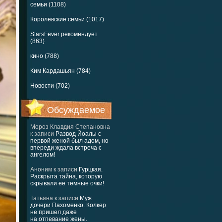
семьи (1108)
Королевские семьи (1017)
StarsFever рекомендует
(863)
кино (788)
Ким Кардашьян (784)
Новости (702)
Обсуждаемое
Мороз Клавдия Степановна
к записи
Развод Йоалы с
первой женой был адом, но
впереди ждала встреча с
ангелом!
Аноним
к записи
Гурцкая.
Раскрыта тайна, которую
скрывали ее темные очки!
Татьяна
к записи
Муж
дочери Пахоменко. Колкер
не пришел даже
на отпевание жены.