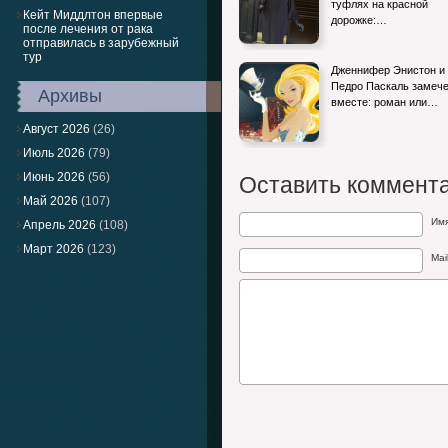
туфлях на красной
Кейт Миддлтон впервые
дорожке:…
после лечения от рака
отправилась в зарубежный
тур
Дженнифер Энистон и
Педро Паскаль замеч
Архивы
вместе: роман или…
Август 2026
(26)
Июль 2026
(79)
Июнь 2026
(56)
Оставить коммент
Май 2026
(107)
Им
Апрель 2026
(108)
Март 2026
(123)
Mai