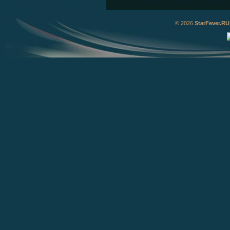
© 2026
StarFever.RU