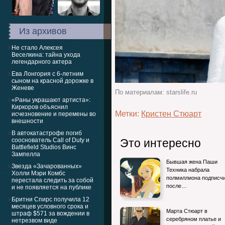
Из архивов
Не стало Алексея
Веселкина: тайна ухода
легендарного актера
Ева Лонгория с 6-летним
сыном на красной дорожке в
Женеве
По материалам: starslife.ru
«Раны украшают артиста»:
Киркоров объяснил
Метки:
Кристен Стюарт
исчезновение и перемены во
внешности
В автокатастрофе погиб
сооснователь Call of Duty и
Это интересно
Battlefield Studios Винс
Зампелла
Бывшая жена Паши
Звезда «Зачарованных»
Техника набрала
Холли Мэри Комбс
полмиллиона подписч
перестала следить за собой
после…
и не появляется на публике
Бритни Спирс получила 12
месяцев условного срока и
Марта Стюарт в
штраф $571 за вождении в
серебряном платье и
нетрезвом виде