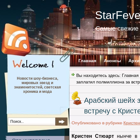
StarFev
Самые свежие 
Главная
Анонсы
Архи
Вы находитесь здесь:
Главная
Новости шоу-бизнеса,
заплатил полмиллиона за встр
мировых звезд и
знаменитостей, светская
хроника и мода
Арабский шейх 
встречу с Крист
Опубликовано в рубрике
Кристен
Кристен Стюарт
нынче в ц