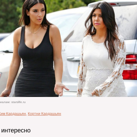
алам: starslife.ru
Ким Кардашьян
,
Кортни Кардашьян
 интересно