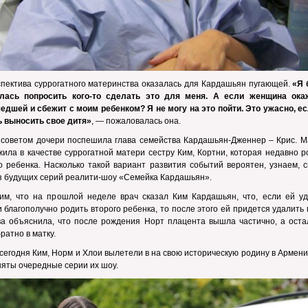
пектива суррогатного материнства оказалась для Кардашьян пугающей.
«Я 
лась попросить кого-то сделать это для меня. А если женщина ока
дшей и сбежит с моим ребенком? Я не могу на это пойти. Это ужасно, ес
 выносить свое дитя»
, — пожаловалась она.
 советом дочери поспешила глава семейства Кардашьян-Дженнер – Крис. М
ила в качестве суррогатной матери сестру Ким, Кортни, которая недавно 
о ребенка. Насколько такой вариант развития событий вероятен, узнаем, 
из будущих серий реалити-шоу «Семейка Кардашьян».
им, что на прошлой неделе врач сказал Ким Кардашьян, что, если ей уд
и благополучно родить второго ребенка, то после этого ей придется удалить 
ва объяснила, что после рождения Норт плацента вышла частично, а оста
ратно в матку.
 сегодня Ким, Норм и Хлои вылетели в на свою историческую родину в Армени
няты очередные серии их шоу.