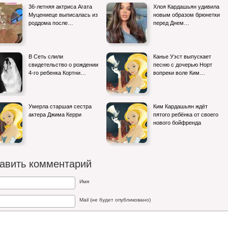
36-летняя актриса Агата
Хлоя Кардашьян удивила
Муцениеце выписалась из
новым образом брюнетки
роддома после…
перед Днем…
В Сеть слили
Канье Уэст выпускает
свидетельство о рождении
песню с дочерью Норт
4-го ребенка Кортни…
вопреки воле Ким…
Умерла старшая сестра
Ким Кардашьян ждёт
актера Джима Керри
пятого ребёнка от своего
нового бойфренда
авить комментарий
Имя
Mail (не будет опубликовано)