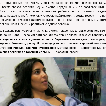
а о том, что мечтает, чтобы у ее ребенка появился брат или сестричка. 
то время звезда реалити-шоу «Семейка Кардашьян» и ее возлюбленный 
Уэст стали пытаться завести второго ребенка, но их попытки кажды
лись неудачными. Гинеколог, у которого наблюдается звезда, говорит, что п
то Кимберли не может забеременеть кроется в ее теле – ее организм слишком
олноценно выносить и родить еще одного ребенка.
же недавно врач удалил из матки Ким части плаценты, которые остались там
я дочки Норт. В совокупности все эти факторы привели к такому вердикту 
е еще можете иметь детей, но если беременность наступит, вы подвер
доровье большому риску. Я не могу дать вам никаких гарантий относит
олучного исхода, так что суррогатное материнство – единственный сп
на свет появился здоровый малыш»
, — сказал гинеколог.