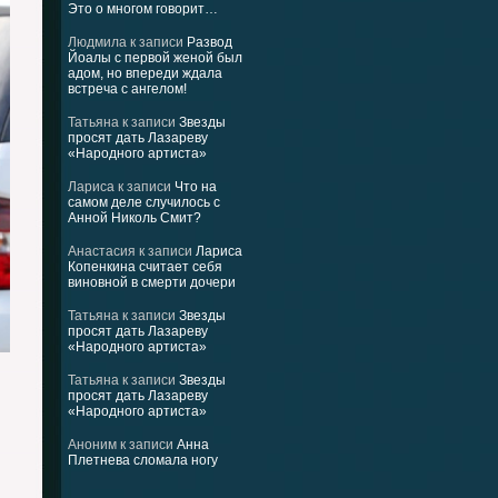
Это о многом говорит…
Людмила
к записи
Развод
Йоалы с первой женой был
адом, но впереди ждала
встреча с ангелом!
Татьяна
к записи
Звезды
просят дать Лазареву
«Народного артиста»
Лариса
к записи
Что на
самом деле случилось с
Анной Николь Смит?
Анастасия
к записи
Лариса
Копенкина считает себя
виновной в смерти дочери
Татьяна
к записи
Звезды
просят дать Лазареву
«Народного артиста»
Татьяна
к записи
Звезды
просят дать Лазареву
«Народного артиста»
Аноним
к записи
Анна
Плетнева сломала ногу