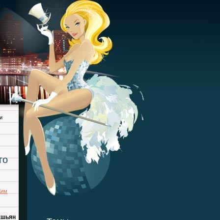
и
го
Ким
ашьян