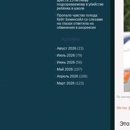
ареста 15-летнему
подозреваемому в убийстве
ребёнка в школе
Пропало чувство голода:
Кейт Бекинсейл со слезами
на глазах ответила на
обвинения в анорексии
Архивы
Август 2026
(23)
Июль 2026
(79)
Июнь 2026
(56)
Май 2026
(107)
Апрель 2026
(108)
Март 2026
(123)
По матери
Метки:
Это