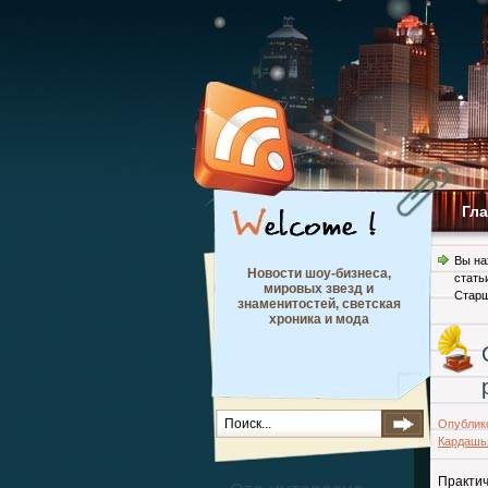
Гл
Вы на
Новости шоу-бизнеса,
стать
мировых звезд и
Старш
знаменитостей, светская
хроника и мода
Опублик
Кардашь
Практи