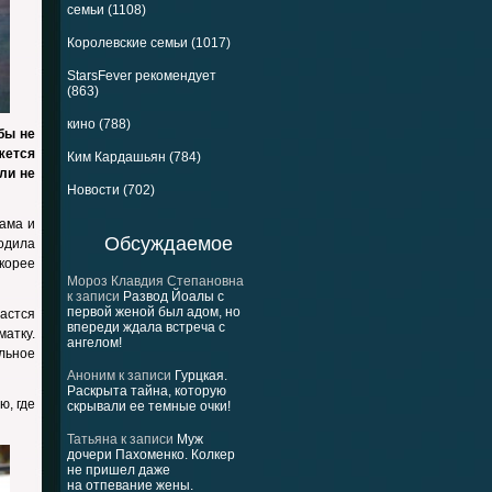
семьи (1108)
Королевские семьи (1017)
StarsFever рекомендует
(863)
кино (788)
бы не
жется
Ким Кардашьян (784)
ли не
Новости (702)
ама и
Обсуждаемое
родила
скорее
Мороз Клавдия Степановна
к записи
Развод Йоалы с
первой женой был адом, но
астся
впереди ждала встреча с
матку.
ангелом!
льное
Аноним
к записи
Гурцкая.
Раскрыта тайна, которую
ю, где
скрывали ее темные очки!
Татьяна
к записи
Муж
дочери Пахоменко. Колкер
не пришел даже
на отпевание жены.