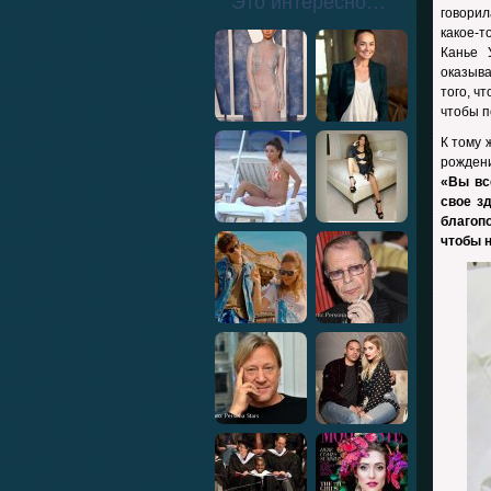
Это интересно…
говорил
какое-
Канье 
оказыва
того, ч
чтобы п
К тому 
рождени
«Вы вс
свое з
благоп
чтобы 