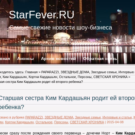
StarFever.RU
Самые свежие новости шоу-бизнеса
авная
Анонсы
Архив новостей
Обратная связь
ходитесь здесь:
Главная
>
PAPARAZZI
,
ЗВЕЗДНЫЕ ДОМА
,
Звездные семьи
,
Интервью 
и
,
Ким Кардашьян
,
Кортни Кардашьян
,
Остальное
,
Персоны
,
СВЕТСКАЯ ХРОНИКА
>
ая сестра Ким Кардашьян родит ей второго ребенка?
Старшая сестра Ким Кардашьян родит ей второ
ребенка?
овано в рубрике
PAPARAZZI
,
ЗВЕЗДНЫЕ ДОМА
,
Звездные семьи
,
Интервью и статьи
,
ян
,
Кортни Кардашьян
,
Остальное
,
Персоны
,
СВЕТСКАЯ ХРОНИКА
|
2015-04-08
чески сразу после рождения своего первенца – дочечки Норт –
Ким Кард