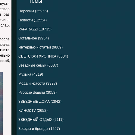
Темы
Спустя
рэпер
Персоны (25956)
й раз
ричина
Новости (12554)
 слаб,
PAPARAZZI (10735)
Остальное (9934)
 после
врача:
Интервью и статьи (9809)
гнете
ельно
СВЕТСКАЯ ХРОНИКА (8604)
особ,
Звездные семьи (6687)
Музыка (4319)
Мода и красота (3397)
Русские файлы (3053)
ЗВЕЗДНЫЕ ДОМА (2842)
KИНО&TV (2652)
ЗВЕЗДНЫЙ ОТДЫХ (2111)
Звезды и бренды (1257)