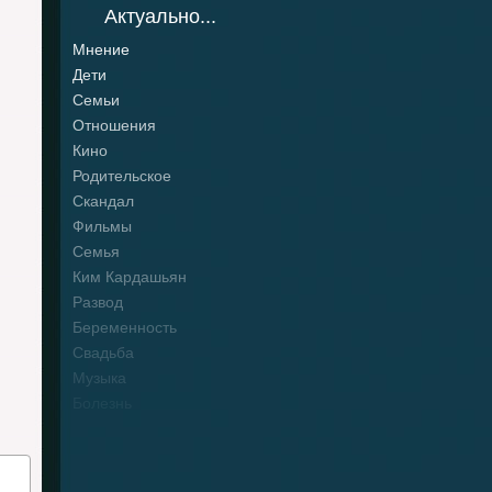
Актуально...
Мнение
Дети
Семьи
Отношения
Кино
Родительское
Скандал
Фильмы
Семья
Ким Кардашьян
Развод
Беременность
Свадьба
Музыка
Болезнь