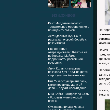
Из архивов
Кейт Миддлтон посетит
трогательное мероприятие с
Но перс
принцем Уильямом
осмели
Легендарный музыкант
сумасше
рассказал о своей борьбе с
раком мозга
можешь
Ева Лонгория
Помочь
отпраздновала 50-летие на
предлож
побережье Майами:
третьег
подробности роскошной
вечеринки
всего, 
Лили Коллинз впервые
Напомн
показала дочь: редкие фото
зачать 
с прогулки по Копенгагену
Теледи
Риз Уизерспун призналась,
ушло об
какое прозвище дали ей
дети — звучит неожиданно
Кстати,
Миа Бойка шокировала Сеть:
будут с
«Розовый — не мужской
цвет!»
Суд назначил два месяца