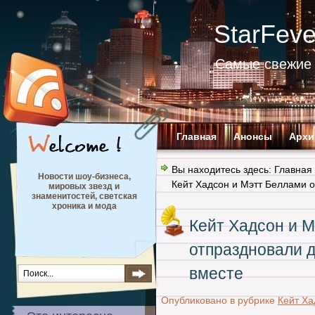
StarFev
Самые свежие 
Главная
Анонсы
Архи
Вы находитесь здесь:
Главная
Новости шоу-бизнеса,
Кейт Хадсон и Мэтт Беллами 
мировых звезд и
знаменитостей, светская
хроника и мода
Кейт Хадсон и 
отпраздновали 
вместе
Опубликовано в рубрике
Кейт Ха