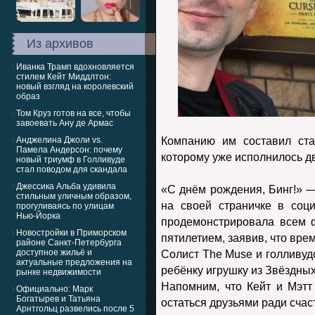
Из архивов
Иванка Трамп вдохновляется
стилем Кейт Миддлтон:
новый взгляд на королевский
образ
Том Круз готов на все, чтобы
завоевать Ану де Армас
Анджелина Джоли vs.
Компанию им составил ста
Памела Андерсон: почему
которому уже исполнилось дв
новый триумф в Голливуде
стал поводом для скандала
Джессика Альба удивила
«С днём рождения, Бинг!» —
стильным уличным образом,
на своей страничке в соц
прогуливаясь по улицам
Нью-Йорка
продемонстрировала всем 
Новостройки в Приморском
пятилетием, заявив, что вре
районе Санкт-Петербурга
доступное жильё и
Солист The Muse и голливуд
актуальные предложения на
ребёнку игрушку из Звёздных
рынке недвижимости
Напомним, что Кейт и Мэтт
Официально: Марк
Богатырев и Татьяна
остаться друзьями ради счас
Арнтгольц развелись после 5