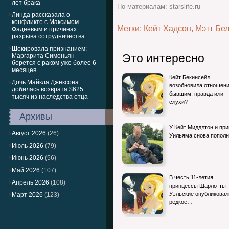
лет брака
По материалам: starslife.ru
Линда рассказала о
конфликте с Максимом
Метки:
Кейт Хадсон
,
Мэтт Бе
Фадеевым и причинах
разрыва сотрудничества
Шокировала признанием:
Это интересно
Маргарита Симоньян
борется с раком уже более 6
месяцев
Кейт Бекинсейл
Дочь Майкла Джексона
возобновила отношени
добилась возврата $625
бывшим: правда или
тысяч из наследства отца
слухи?
Архивы
У Кейт Миддлтон и пр
Август 2026
(26)
Уильяма снова попол
Июль 2026
(79)
Июнь 2026
(56)
Май 2026
(107)
В честь 11-летия
Апрель 2026
(108)
принцессы Шарлотты
Уэльские опубликовал
Март 2026
(123)
редкое…