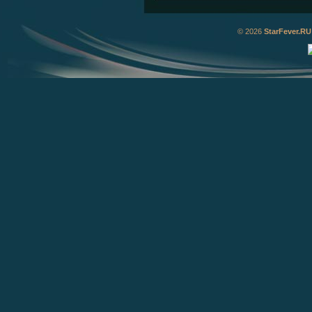
© 2026
StarFever.RU