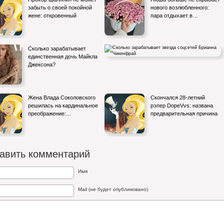
забыть о своей покойной
нового возлюбленного:
жене: откровенный
пара отдыхает в…
Сколько зарабатывает
единственная дочь Майкла
Джексона?
Сколько зарабатывает звезда соцсетей
Жена Влада Соколовского
Скончался 28-летний
Брианна Чикенфрай
решилась на кардинальное
рэпер DopeVvs: названа
преображение:…
предварительная причина
авить комментарий
Имя
Mail (не будет опубликовано)