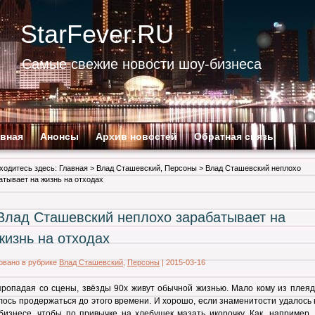
StarFever.RU
Самые свежие новости шоу-бизнеса
авная
Анонсы
Архив новостей
Обратная связь
ходитесь здесь:
Главная
>
Влад Сташевский
,
Персоны
> Влад Сташевский неплохо
атывает на жизнь на отходах
Влад Сташевский неплохо зарабатывает на
жизнь на отходах
овано в рубрике
Влад Сташевский
,
Персоны
|
2015-03-16
пропадая со сцены, звёзды 90х живут обычной жизнью. Мало кому из плеяд
лось продержаться до этого времени. И хорошо, если знаменитости удалось
бизнесе, чтобы по привычке на хлебушек мазать икорочку. Как, например,