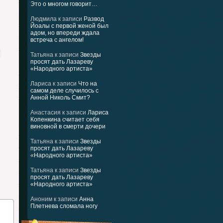
Это о многом говорит…
Людмила
к записи
Развод
Йоалы с первой женой был
адом, но впереди ждала
встреча с ангелом!
Татьяна
к записи
Звезды
просят дать Лазареву
«Народного артиста»
Лариса
к записи
Что на
самом деле случилось с
Анной Николь Смит?
Анастасия
к записи
Лариса
Копенкина считает себя
виновной в смерти дочери
Татьяна
к записи
Звезды
просят дать Лазареву
«Народного артиста»
Татьяна
к записи
Звезды
просят дать Лазареву
«Народного артиста»
Аноним
к записи
Анна
Плетнева сломала ногу