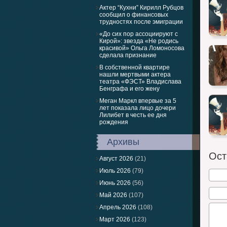
Актер “Кухни” Кирилл Рубцов
сообщил о финансовых
трудностях после эмиграции
«До сих пор ассоциируют с
Кирой»: звезда «Не родись
красивой» Ольга Ломоносова
сделала признание
В собственной квартире
нашли мертвыми актера
театра «ФЭСТ» Владислава
Бенграфа и его жену
Меган Маркл впервые за 5
лет показала лицо дочери
Лилибет в честь ее дня
рождения
Архивы
Ост
Август 2026
(21)
Июль 2026
(79)
Июнь 2026
(56)
Май 2026
(107)
Апрель 2026
(108)
Март 2026
(123)