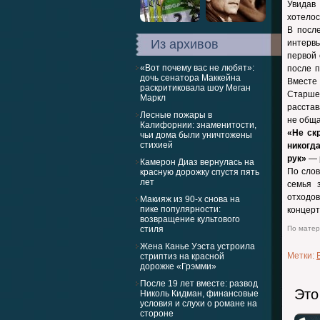
Увидав
хотелос
В посл
Из архивов
интервь
первой 
«Вот почему вас не любят»:
после п
дочь сенатора Маккейна
Вместе
раскритиковала шоу Меган
Старшем
Маркл
расстав
Лесные пожары в
не обща
Калифорнии: знаменитости,
«Не ск
чьи дома были уничтожены
стихией
никогд
рук»
— 
Камерон Диаз вернулась на
По слов
красную дорожку спустя пять
лет
семья 
отходов
Макияж из 90-х снова на
пике популярности:
концерт
возвращение культового
стиля
По матери
Жена Канье Уэста устроила
Метки:
стриптиз на красной
дорожке «Грэмми»
После 19 лет вместе: развод
Это
Николь Кидман, финансовые
условия и слухи о романе на
стороне