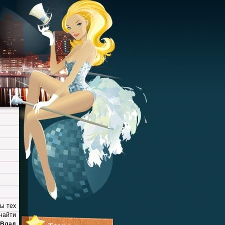
ы тех
 найти
Влад