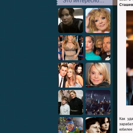
Это интересно…
Сташев
Как уд
зараба
юбилее 