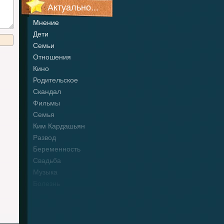
Актуально...
Мнение
Дети
Семьи
Отношения
Кино
Родительское
Скандал
Фильмы
Семья
Ким Кардашьян
Развод
Беременность
Свадьба
Музыка
Болезнь