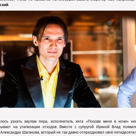
ский
.
алось узнать акулам пера, исполнитель хита «Позови меня в ночи» не
тывает на утилизации отходов. Вместе с супругой Ириной Влад появил
Александра Шаганова, который не так давно отпраздновал своё пятидесяти