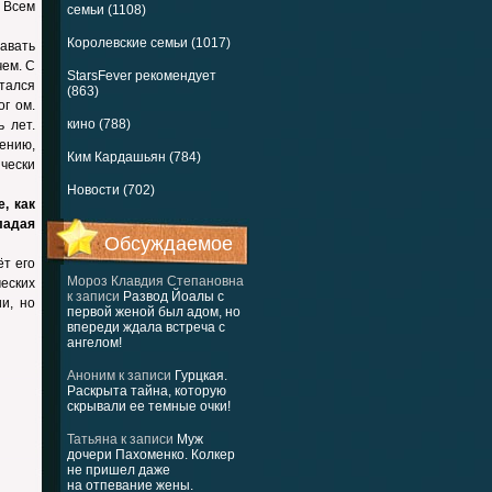
 Всем
семьи (1108)
Королевские семьи (1017)
авать
чем. С
StarsFever рекомендует
тался
(863)
ог ом.
кино (788)
 лет.
ению,
Ким Кардашьян (784)
ически
Новости (702)
, как
ладая
Обсуждаемое
ёт его
Мороз Клавдия Степановна
еских
к записи
Развод Йоалы с
и, но
первой женой был адом, но
впереди ждала встреча с
ангелом!
Аноним
к записи
Гурцкая.
Раскрыта тайна, которую
скрывали ее темные очки!
Татьяна
к записи
Муж
дочери Пахоменко. Колкер
не пришел даже
на отпевание жены.