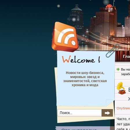
Гл
Вы на
Новости шоу-бизнеса,
зараб
мировых звезд и
знаменитостей, светская
хроника и мода
Опублик
Часто, 
лет уда
себя в 