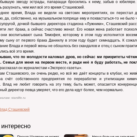
 бывшую звезду эстрады, папарацци бросились к нему, забыв о юбиляре.
ь разузнать, чем жил всё это время Сташевский.
еднее время, Влада не видели на светских мероприятиях, он перестал д
ю, да, собственно, на музыкальном поприще ему и похвастаться-то не было 
супругой, дочкой бывшего директора стадиона «Лужники», Сташевский расс
яти лет брака, а сейчас счастливо женат. Его новая жена работает психол
 они воспитывают сына Тимофея, которому в этом году исполнится восемь
у сыну от первого брака Даниилу в этом году будет семнадцать. К сожал
ание Влада и первой жены не обошлось без скандалов и отец с сыном практ
лись всё это время.
рываю, что по молодости наломал дров, но сейчас ми приоритеты чёткие
а. Семья для меня на первом месте, и ради неё я буду работать, не пок
рассказал он журналистам «Экспресс-газеты».
ам Сташевского, он очень редко, но всё же даёт концерты в клубах, но жив
за счёт собственного предприятия по переработке и утилизации химич
. Влад не любит говорить на эту тему, быть может, опасается конкуренци
ный директор певца уверяет, что его дела идут более, чем нормально.
алам: starslife.ru
Влад Сташевский
 интересно
Прохор Шаляпин не может
Нюша больше не скрывает