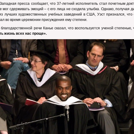
 Западная пресса сообщает, что 37-летний исполнитель стал почетным док
е мог сдерживать эмоций – с его лица не сходила улыбка. Однако, получая 
из лучших художественных учебных заведений в США, Уэст признался, что 
ал во время церемонии присуждения ему степени.
 благодарственной речи Канье сказал, что воспользуется ученой степенью,
ь жизнь всех нас проще».