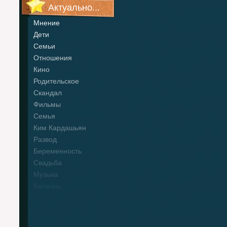
Актуально...
Мнение
Дети
Семьи
Отношения
Кино
Родительское
Скандал
Фильмы
Семья
Ким Кардашьян
Развод
Беременность
Свадьба
Музыка
Болезнь