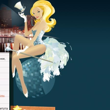
ьное
,
оны
,
титута