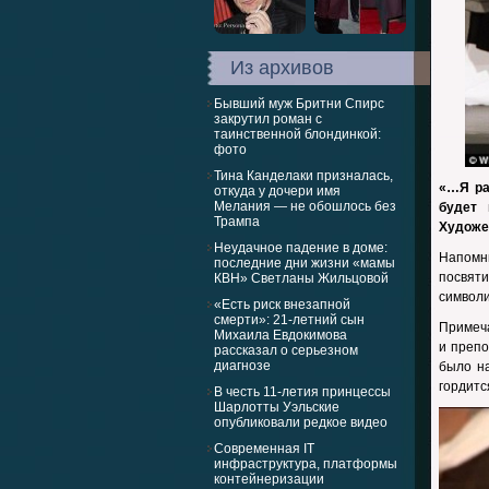
Из архивов
Бывший муж Бритни Спирс
закрутил роман с
таинственной блондинкой:
фото
Тина Канделаки призналась,
«…Я ра
откуда у дочери имя
Мелания — не обошлось без
будет 
Трампа
Художес
Неудачное падение в доме:
Напомн
последние дни жизни «мамы
посвят
КВН» Светланы Жильцовой
символи
«Есть риск внезапной
смерти»: 21-летний сын
Примеча
Михаила Евдокимова
и препо
рассказал о серьезном
диагнозе
было н
гордитс
В честь 11-летия принцессы
Шарлотты Уэльские
опубликовали редкое видео
Современная IT
инфраструктура, платформы
контейнеризации