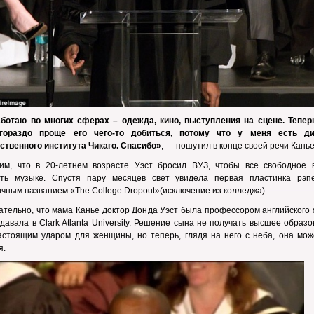
ботаю во многих сферах – одежда, кино, выступления на сцене. Тепер
гораздо проще его чего-то добиться, потому что у меня есть д
твенного института Чикаго. Спасибо»
, — пошутил в конце своей речи Канье
им, что в 20-летнем возрасте Уэст бросил ВУЗ, чтобы все свободное 
ить музыке. Спустя пару месяцев свет увидела первая пластинка рэп
чным названием «The College Dropout»(исключение из колледжа).
тельно, что мама Канье доктор Донда Уэст была профессором английского 
давала в Clark Atlanta University. Решение сына не получать высшее образ
астоящим ударом для женщины, но теперь, глядя на него с неба, она мож
я.