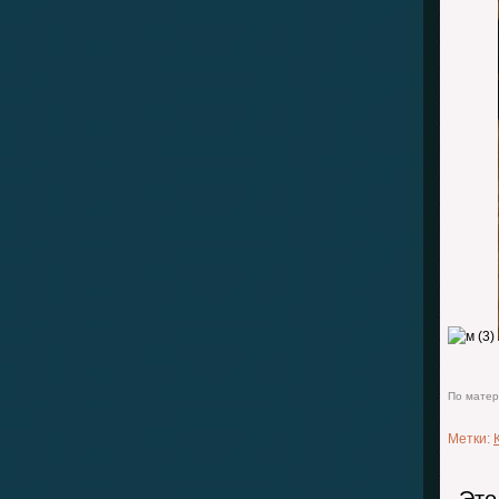
По матери
Метки: