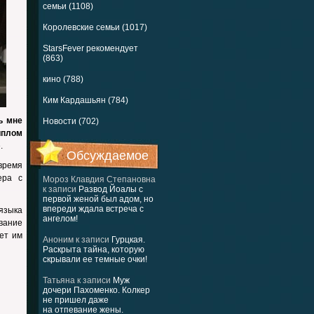
семьи (1108)
Королевские семьи (1017)
StarsFever рекомендует
(863)
кино (788)
Ким Кардашьян (784)
ь мне
Новости (702)
иплом
.
Обсуждаемое
время
ера с
Мороз Клавдия Степановна
к записи
Развод Йоалы с
первой женой был адом, но
впереди ждала встреча с
языка
ангелом!
ование
ет им
Аноним
к записи
Гурцкая.
Раскрыта тайна, которую
скрывали ее темные очки!
Татьяна
к записи
Муж
дочери Пахоменко. Колкер
не пришел даже
на отпевание жены.