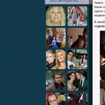
Это интересно…
Чикаго.
Канье н
одного 
нервнич
В своей
«сделат