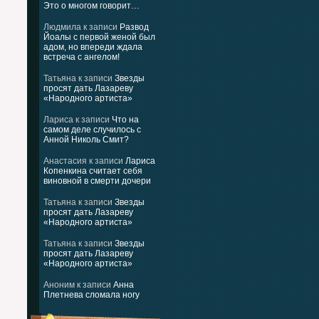
Это о многом говорит…
Людмила
к записи
Развод
Йоалы с первой женой был
адом, но впереди ждала
встреча с ангелом!
Татьяна
к записи
Звезды
просят дать Лазареву
«Народного артиста»
Лариса
к записи
Что на
самом деле случилось с
Анной Николь Смит?
Анастасия
к записи
Лариса
Копенкина считает себя
виновной в смерти дочери
Татьяна
к записи
Звезды
просят дать Лазареву
«Народного артиста»
Татьяна
к записи
Звезды
просят дать Лазареву
«Народного артиста»
Аноним
к записи
Анна
Плетнева сломала ногу