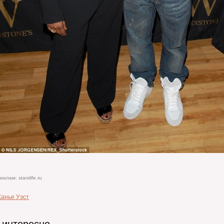
алам: starslife.ru
Канье Уэст