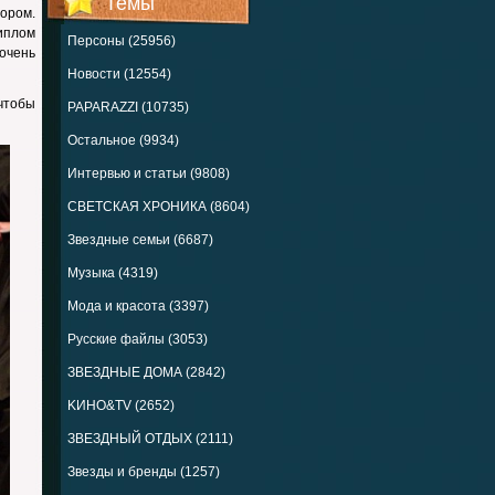
Темы
тором.
диплом
Персоны (25956)
очень
Новости (12554)
 чтобы
PAPARAZZI (10735)
Остальное (9934)
Интервью и статьи (9808)
СВЕТСКАЯ ХРОНИКА (8604)
Звездные семьи (6687)
Музыка (4319)
Мода и красота (3397)
Русские файлы (3053)
ЗВЕЗДНЫЕ ДОМА (2842)
KИНО&TV (2652)
ЗВЕЗДНЫЙ ОТДЫХ (2111)
Звезды и бренды (1257)