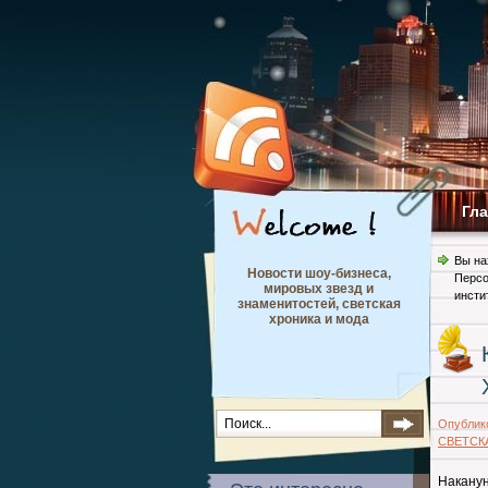
Гл
Вы на
Новости шоу-бизнеса,
Перс
мировых звезд и
инсти
знаменитостей, светская
хроника и мода
Опублик
СВЕТСК
Наканун