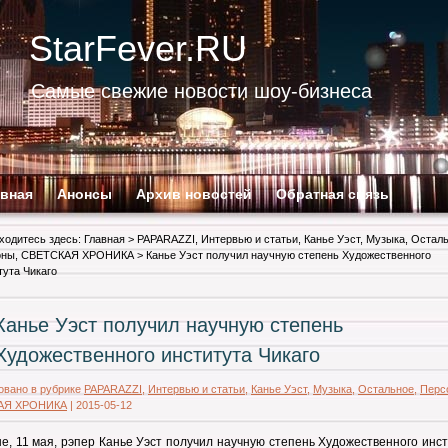
StarFever.RU
Самые свежие новости шоу-бизнеса
авная
Анонсы
Архив новостей
Обратная связь
ходитесь здесь:
Главная
>
PAPARAZZI
,
Интервью и статьи
,
Канье Уэст
,
Музыка
,
Остал
оны
,
СВЕТСКАЯ ХРОНИКА
> Канье Уэст получил научную степень Художественного
тута Чикаго
Канье Уэст получил научную степень
Художественного института Чикаго
овано в рубрике
PAPARAZZI
,
Интервью и статьи
,
Канье Уэст
,
Музыка
,
Остальное
,
Перс
АЯ ХРОНИКА
|
2015-05-12
е, 11 мая, рэпер Канье Уэст получил научную степень Художественного инс