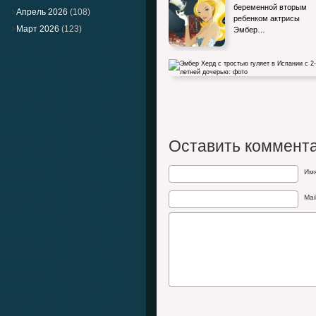
беременной вторым
Апрель 2026
(108)
ребенком актрисы
Март 2026
(123)
Эмбер…
Эмбер Херд с тростью гуляет в Испании 
х летней дочерью: фото
Оставить коммент
Им
Mai