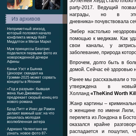
30-летней Херд стало плохо 
party-2017. Ведущий позв
награды, но в это
Из архивов
дневника» почувствовала се
Неприметный эпизод,
Эмбер настолько нездоров
который положил начало
конфликта между Кейт
помощью к медикам. Как уд
Миддлтон и Меган Маркл
свои каналы, у актрисы
Муж принцессы Беатрис
заболевание, природа которо
поделился первыми фото их
новорожденной дочери
Афины
Впрочем, долго быть в бол
Канье Уэст и Бьянка
домой. Сейчас её здоровью н
Цензори: скандал на
Грэмми-2025 может сорвать
Ранее мы рассказывали о то
концерты в Японии
утверждена в новы
«Год и разрыв»: бывшая
Холланд
«TheKind
Worth
Kil
жена Хью Джекмана
предрекает скорый конец его
нового романа
Жанр картины – криминальны
Брэд Питт и Инес де Рамон
о женщине по имени Лили, 
делают важный шаг: на что
перелета из Лондона в Бост
решилась молодая
возлюбленная актера
оказался крайне разгово
Адриано Челентано не
распадается и пошутил, ч
узнать: новое фото 87-