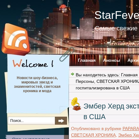
StarFev
Самые свежие 
Главная
Анонсы
Архи
Вы находитесь здесь:
Главная
Новости шоу-бизнеса,
Персоны
,
СВЕТСКАЯ ХРОНИК
мировых звезд и
знаменитостей, светская
госпитализирована в США
хроника и мода
Эмбер Херд экс
в США
Опубликовано в рубрике
PAPARA
СВЕТСКАЯ ХРОНИКА
,
Эмбер Хе