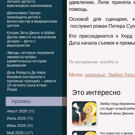
летнего артиста
удивлению, Лили приняла 
взволновало поклонников
помощь.
Дженнифер Гарнер
приобщила детей к
Основой для сценария, к
волонтерству в медицинском
центре
послужил роман Питера Суон
Кэтрин Зета-Джонс и Майкл
Кто присоединится к Херд 
Дуглас вместе на выпускном
дочери— фото с
Дата начала съемок и премь
мероприятия
Звезды, которые пережили
авиакатастрофы:
удивительные истории
По материалам: starslife.ru
выживания
Дочь Роберта Де Ниро
Метки:
здоровье
,
Эмбер Хер
впервые рассказала о
причинах трагедии – смерти
19-летнего сына в Нью-
Йорке
Это интересно
Архивы
Эмбер Херд беременн
это будет второй ребе
Август 2026
(20)
бывшей жены Джонни
Июль 2026
(79)
Июнь 2026
(56)
Май 2026
(107)
Что известно о жизни