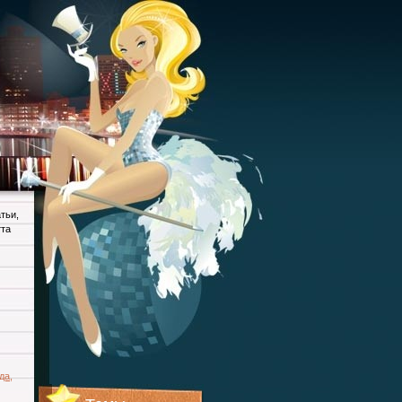
атьи
,
тта
да
,