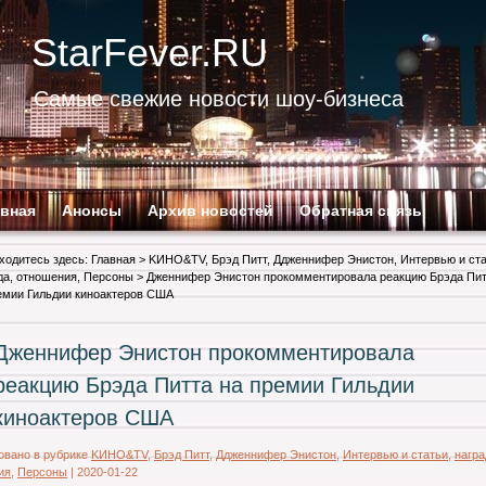
StarFever.RU
Самые свежие новости шоу-бизнеса
авная
Анонсы
Архив новостей
Обратная связь
ходитесь здесь:
Главная
>
KИНО&TV
,
Брэд Питт
,
Ддженнифер Энистон
,
Интервью и ст
да
,
отношения
,
Персоны
> Дженнифер Энистон прокомментировала реакцию Брэда Пи
емии Гильдии киноактеров США
Дженнифер Энистон прокомментировала
реакцию Брэда Питта на премии Гильдии
киноактеров США
овано в рубрике
KИНО&TV
,
Брэд Питт
,
Ддженнифер Энистон
,
Интервью и статьи
,
награ
ия
,
Персоны
|
2020-01-22