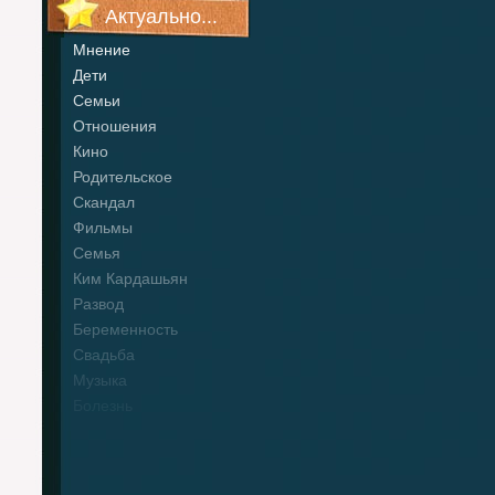
Актуально...
Мнение
Дети
Семьи
Отношения
Кино
Родительское
Скандал
Фильмы
Семья
Ким Кардашьян
Развод
Беременность
Свадьба
Музыка
Болезнь