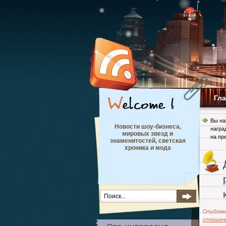
Гл
Вы на
Новости шоу-бизнеса,
награ
мировых звезд и
на пр
знаменитостей, светская
хроника и мода
Опублик
отношен