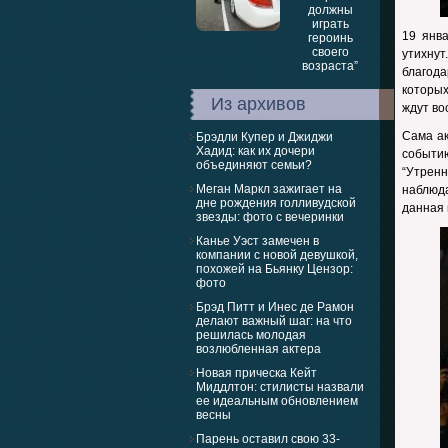
19 янв
утихнут
благод
которых
Из архивов
ждут во
Сама ак
Брэдли Купер и Джиджи
Хадид: как их дочери
событию
объединяют семьи?
“Утрен
Меган Маркл зажигает на
наблюда
дне рождения голливудской
данная 
звезды: фото с вечеринки
Канье Уэст замечен в
компании с новой девушкой,
похожей на Бьянку Цензор:
фото
Брэд Питт и Инес де Рамон
делают важный шаг: на что
решилась молодая
возлюбленная актера
Новая прическа Кейт
Миддлтон: стилисты назвали
ее идеальным обновлением
весны
Парень оставил свою 33-