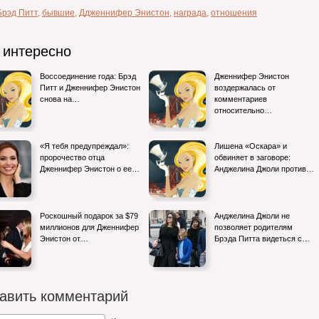
Брэд Питт
,
бывшие
,
Ддженнифер Энистон
,
награда
,
отношения
 интересно
Воссоединение года: Брэд
Дженнифер Энистон
Питт и Дженнифер Энистон
воздержалась от
снова на…
комментариев
относительно…
«Я тебя предупреждал»:
Лишена «Оскара» и
пророчество отца
обвиняет в заговоре:
Дженнифер Энистон о ее…
Анджелина Джоли против…
Роскошный подарок за $79
Анджелина Джоли не
миллионов для Дженнифер
позволяет родителям
Энистон от…
Брэда Питта видеться с…
авить комментарий