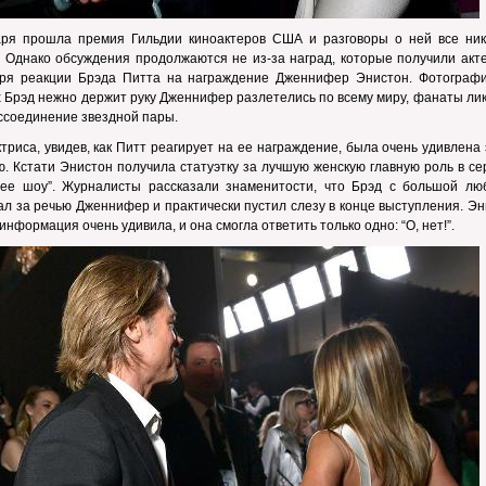
аря прошла премия Гильдии киноактеров США и разговоры о ней все ник
. Однако обсуждения продолжаются не из-за наград, которые получили акт
аря реакции Брэда Питта на награждение Дженнифер Энистон. Фотографи
 Брэд нежно держит руку Дженнифер разлетелись по всему миру, фанаты ли
ссоединение звездной пары.
триса, увидев, как Питт реагирует на ее награждение, была очень удивлена
. Кстати Энистон получила статуэтку за лучшую женскую главную роль в с
нее шоу”. Журналисты рассказали знаменитости, что Брэд с большой лю
л за речью Дженнифер и практически пустил слезу в конце выступления. Э
информация очень удивила, и она смогла ответить только одно: “О, нет!”.