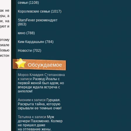
семьи (1108)
ак не
Королевские семьи (1017)
еры, а
StarsFever рекомендует
и, на
(863)
куют и
кино (788)
 этому
Ким Кардашьян (784)
ериале
бовью
Новости (702)
нистон
Обсуждаемое
Мороз Клавдия Степановна
к записи
Развод Йоалы с
первой женой был адом, но
впереди ждала встреча с
ангелом!
Аноним
к записи
Гурцкая.
Раскрыта тайна, которую
скрывали ее темные очки!
Татьяна
к записи
Муж
дочери Пахоменко. Колкер
не пришел даже
на отпевание жены.