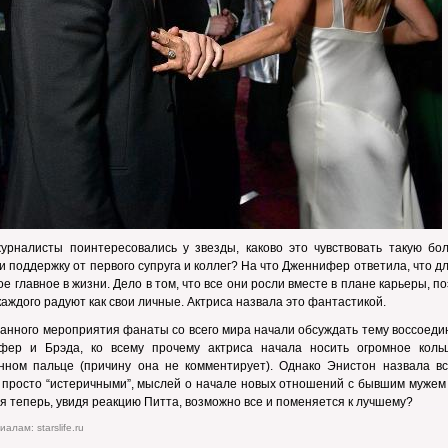
журналисты поинтересовались у звезды, каково это чувствовать такую бо
и поддержку от первого супруга и коллег? На что Дженнифер ответила, что д
ое главное в жизни. Дело в том, что все они росли вместе в плане карьеры, п
каждого радуют как свои личные. Актриса назвала это фантастикой.
анного мероприятия фанаты со всего мира начали обсуждать тему воссоеди
фер и Брэда, ко всему прочему актриса начала носить огромное коль
нном пальце (причину она не комментирует). Однако Энистон назвала вс
 просто “истеричными”, мыслей о начале новых отношений с бывшим мужем 
тя теперь, увидя реакцию Питта, возможно все и поменяется к лучшему?
алам: starslife.ru