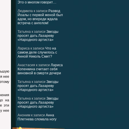
Это о многом говорит…
Людмила
к записи
Развод
Йоалы с первой женой был
адом, но впереди ждала
встреча с ангелом!
Татьяна
к записи
Звезды
просят дать Лазареву
«Народного артиста»
Лариса
к записи
Что на
самом деле случилось с
Анной Николь Смит?
Анастасия
к записи
Лариса
Копенкина считает себя
льшую
виновной в смерти дочери
ля нее
оэтому
Татьяна
к записи
Звезды
просят дать Лазареву
«Народного артиста»
нения
Татьяна
к записи
Звезды
цо на
просят дать Лазареву
е эти
«Народного артиста»
у нее
Аноним
к записи
Анна
Плетнева сломала ногу