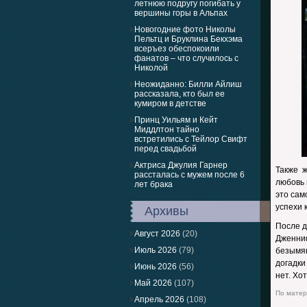
летнюю подругу погибать у
вершины горы в Альпах
Новогодние фото Николы
Пельтц и Бруклина Бекхэма
всеръез обеспокоили
фанатов – что случилось с
Николой
Неожиданно: Билли Айлиш
рассказала, кто был ее
кумиром в детстве
Принц Уильям и Кейт
Миддлтон тайно
встретились с Тейлор Свифт
перед свадьбой
Актриса Джулия Гарнер
Также 
рассталась с мужем после 6
любовь 
лет брака
это сам
успехи 
Архивы
После д
Август 2026
(20)
Дженни
Июль 2026
(79)
безымя
догадки
Июнь 2026
(56)
нет. Хо
Май 2026
(107)
По матери
Апрель 2026
(108)