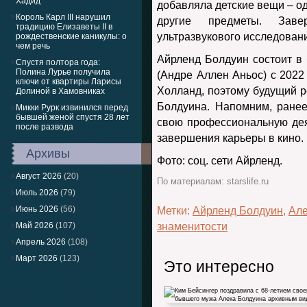
Хадид
добавляла детские вещи – о
Король Карл III нарушил
другие предметы. Зав
традицию Елизаветы II в
ультразвукового исследован
рождественские каникулы: о
чем речь
Айрленд Болдуин состоит в
Спустя полтора года:
Полина Лурье получила
(Андре Аллен Аньос) с 2022 
ключи от квартиры Ларисы
Холланд, поэтому будущий р
Долиной в Хамовниках
Болдуина. Напомним, ранее
Микки Рурк извинился перед
бывшей женой спустя 28 лет
свою профессиональную дея
после развода
завершения карьеры в кино.
Архивы
Фото: соц. сети Айрленд.
Август 2026
(20)
По материалам: starslife.ru
Июль 2026
(79)
Июнь 2026
(56)
Метки:
Айрленд Болдуин
,
Але
Май 2026
(107)
знаменитости
Апрель 2026
(108)
Март 2026
(123)
Это интересно