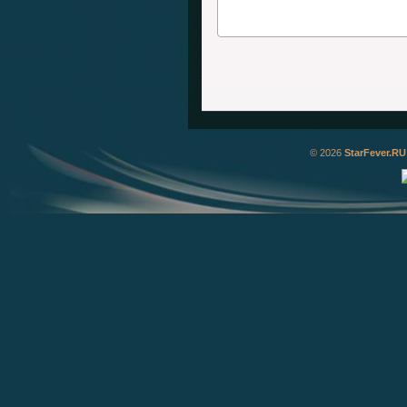
© 2026
StarFever.RU