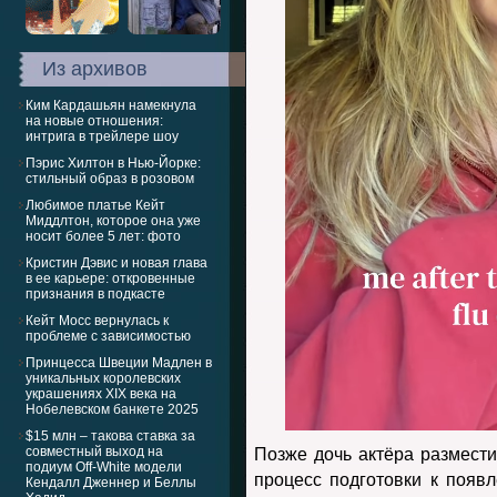
Из архивов
Ким Кардашьян намекнула
на новые отношения:
интрига в трейлере шоу
Пэрис Хилтон в Нью-Йорке:
стильный образ в розовом
Любимое платье Кейт
Миддлтон, которое она уже
носит более 5 лет: фото
Кристин Дэвис и новая глава
в ее карьере: откровенные
признания в подкасте
Кейт Мосс вернулась к
проблеме с зависимостью
Принцесса Швеции Мадлен в
уникальных королевских
украшениях XIX века на
Нобелевском банкете 2025
$15 млн – такова ставка за
совместный выход на
Позже дочь актёра размести
подиум Off-White модели
процесс подготовки к появ
Кендалл Дженнер и Беллы