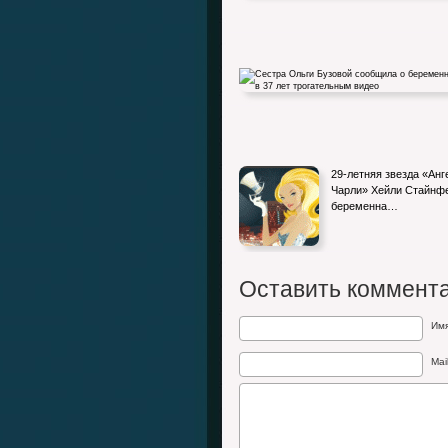
Ким Бейсингер поздравила с 68-летием
своего бывшего мужа Алека…
Сестра Ольги Бузовой сообщила о
29-летняя звезда «Анг
беременности в 37 лет…
Чарли» Хейли Стайнф
беременна…
Оставить коммент
Им
Mai