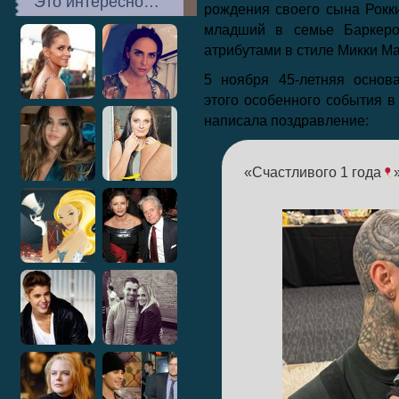
Это интересно…
рождения своего сына Рокк
младший в семье Баркеро
атрибутами в стиле Микки Ма
5 ноября 45-летняя основ
этого особенного события в
написала поздравление:
«Счастливого 1 года