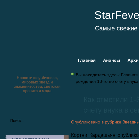
StarFev
Самые свежие 
Главная
Анонсы
Архи
Вы находитесь здесь:
Главная
Новости шоу-бизнеса,
рождения 13-го по счету внук
мировых звезд и
знаменитостей, светская
хроника и мода
Как отметили 1-
счету внука в с
Опубликовано в рубрике
Звездн
Кортни Кардашьян опублик