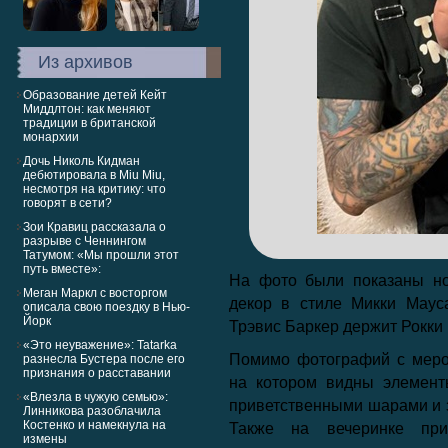
Из архивов
Образование детей Кейт
Миддлтон: как меняют
традиции в британской
монархии
Дочь Николь Кидман
дебютировала в Miu Miu,
несмотря на критику: что
говорят в сети?
Зои Кравиц рассказала о
разрыве с Ченнингом
Татумом: «Мы прошли этот
путь вместе»:
На фото были показаны но
Меган Маркл с восторгом
декор в стиле Микки Мауса
описала свою поездку в Нью-
Йорк
Трэвис Баркер держит Рокки
«Это неуважение»: Tatarka
Помимо фотографий с меро
разнесла Бустера после его
признания о расставании
на котором видны элемент
«Влезла в чужую семью»:
приветственными шарами и з
Линникова разоблачила
Костенко и намекнула на
Также на вечеринке при
измены