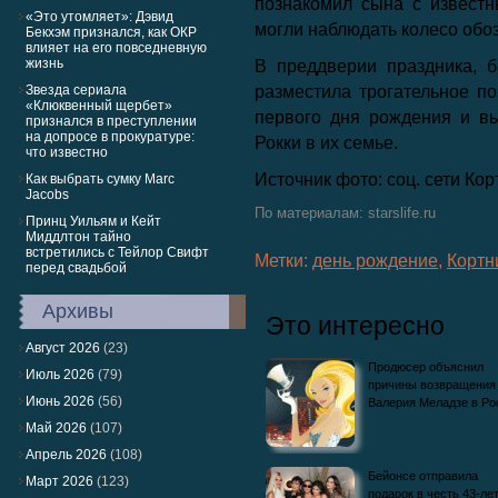
познакомил сына с извест
«Это утомляет»: Дэвид
могли наблюдать колесо обозр
Бекхэм признался, как ОКР
влияет на его повседневную
жизнь
В преддверии праздника, 
Звезда сериала
разместила трогательное по
«Клюквенный щербет»
первого дня рождения и в
признался в преступлении
на допросе в прокуратуре:
Рокки в их семье.
что известно
Источник фото: соц. сети Ко
Как выбрать сумку Marc
Jacobs
По материалам: starslife.ru
Принц Уильям и Кейт
Миддлтон тайно
встретились с Тейлор Свифт
Метки:
день рождение
,
Кортн
перед свадьбой
Архивы
Это интересно
Август 2026
(23)
Продюсер объяснил
Июль 2026
(79)
причины возвращения
Июнь 2026
(56)
Валерия Меладзе в Р
Май 2026
(107)
Апрель 2026
(108)
Бейонсе отправила
Март 2026
(123)
подарок в честь 43-ле