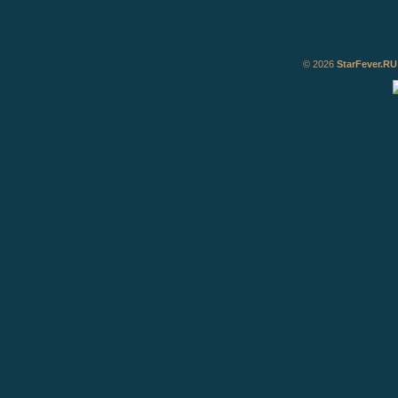
© 2026
StarFever.RU