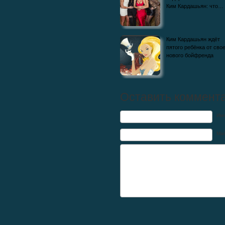
Ким Кардашьян: что…
Ким Кардашьян ждёт
пятого ребёнка от сво
нового бойфренда
Оставить коммент
Им
Mai