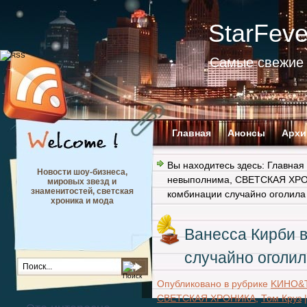
StarFev
Самые свежие 
Главная
Анонсы
Архи
Вы находитесь здесь:
Главная
Новости шоу-бизнеса,
невыполнима
,
СВЕТСКАЯ ХР
мировых звезд и
знаменитостей, светская
комбинации случайно оголила
хроника и мода
Ванесса Кирби 
случайно оголил
Опубликовано в рубрике
KИНО&
СВЕТСКАЯ ХРОНИКА
,
Том Круз