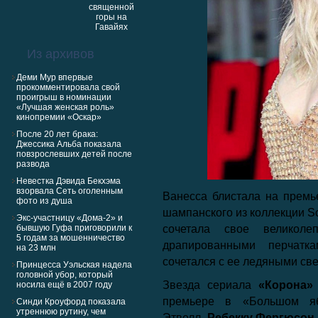
Из архивов
Деми Мур впервые
прокомментировала свой
проигрыш в номинации
«Лучшая женская роль»
кинопремии «Оскар»
После 20 лет брака:
Джессика Альба показала
повзрослевших детей после
развода
Невестка Дэвида Бекхэма
взорвала Сеть оголенным
Ванесса блистала на премь
фото из душа
шампанского из коллекции Sch
Экс-участницу «Дома-2» и
бывшую Гуфа приговорили к
сочетала свое великол
5 годам за мошенничество
драпированными перчатк
на 23 млн
сочетался с ее ледяными св
Принцесса Уэльская надела
головной убор, который
Звезда сериала
«Корона»
носила ещё в 2007 году
премьере в «Большом яб
Синди Кроуфорд показала
утреннюю рутину, чем
Этвелл,
Ребекку Фергюсон