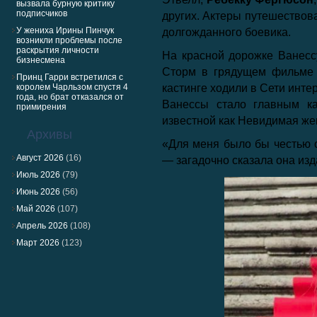
вызвала бурную критику
подписчиков
других. Актеры путешествов
У жениха Ирины Пинчук
долгожданного боевика.
возникли проблемы после
раскрытия личности
На красной дорожке Ванесс
бизнесмена
Сторм в грядущем фильм
Принц Гарри встретился с
королем Чарльзом спустя 4
кастинге ходили в Сети инте
года, но брат отказался от
Ванессы стало главным к
примирения
известной как Невидимая ж
Архивы
«Для меня было бы честью 
Август 2026
(16)
— загадочно сказала она изда
Июль 2026
(79)
Июнь 2026
(56)
Май 2026
(107)
Апрель 2026
(108)
Март 2026
(123)