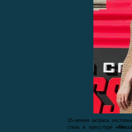
35-летняя актриса постоя
стиль в пресс-туре
«Мисс