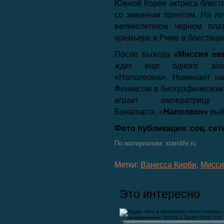
Южной Корее актриса блиста
со змеиным принтом. На ло
великолепном черном пла
премьере в Риме в блестяще
После выхода
«Миссия не
ждет еще одного захва
«Наполеона». Номинант на
Фениксом в биографическо
играет императриц
Бонапарта. «
Наполеон»
вый
Фото публикации: соц. сет
По материалам: starslife.ru
Метки:
Ванесса Кирби
,
Мисси
Это интересно