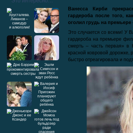
Это интересно…
Ванесса Кирби прекрас
гардероба после того, ка
оголил грудь на премьере
Это случается со всеми! У 
гардероба на премьере фил
смерть – часть первая» в
красной ковровой дорожке, р
быстро отреагировала и подт