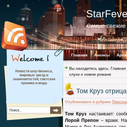
StarFev
Самые свежие 
Главная
Анонсы
Архи
Вы находитесь здесь:
Главная
Новости шоу-бизнеса,
слухи о новом романе
мировых звезд и
знаменитостей, светская
хроника и мода
Том Круз отрица
Опубликовано в рубрике
Персон
Том Круз
настаивает: сооб
Лорой Препон
– враки. На
Manor в Лос-Анджелесе, где