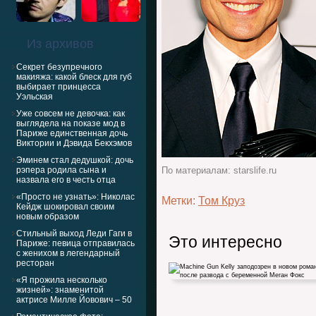
Из архивов
Секрет безупречного
макияжа: какой блеск для губ
выбирает принцесса
Уэльская
Уже совсем не девочка: как
выглядела на показе мод в
Париже единственная дочь
Виктории и Дэвида Бекхэмов
Эминем стал дедушкой: дочь
рэпера родила сына и
По материалам: starslife.ru
назвала его в честь отца
«Просто не узнать»: Николас
Метки:
Том Круз
Кейдж шокировал своим
новым образом
Стильный выход Леди Гаги в
Это интересно
Париже: певица отправилась
с женихом в легендарный
ресторан
«Я прожила несколько
жизней»: знаменитой
актрисе Милле Йовович – 50