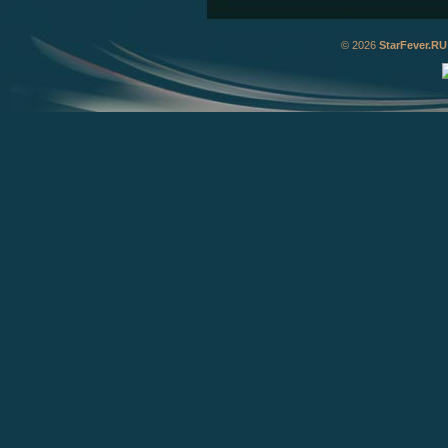
© 2026
StarFever.RU