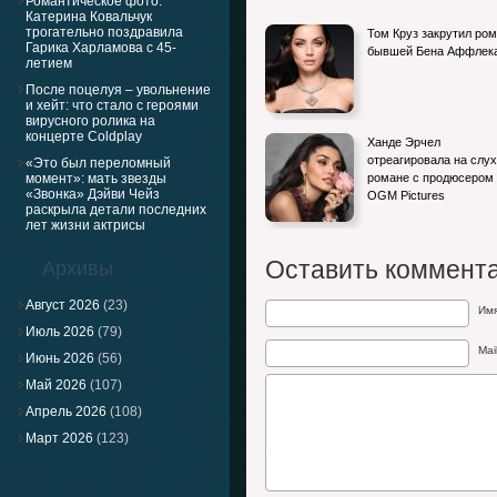
Романтическое фото:
Катерина Ковальчук
Machine Gun Kelly заподозрен в новом
трогательно поздравила
Том Круз закрутил ром
романе после развода с беременной…
Гарика Харламова с 45-
бывшей Бена Аффлек
летием
После поцелуя – увольнение
и хейт: что стало с героями
вирусного ролика на
концерте Coldplay
Ханде Эрчел
отреагировала на слух
«Это был переломный
момент»: мать звезды
романе с продюсером
«Звонка» Дэйви Чейз
OGM Pictures
раскрыла детали последних
лет жизни актрисы
Оставить коммент
Архивы
Август 2026
(23)
Им
Июль 2026
(79)
Mai
Июнь 2026
(56)
Май 2026
(107)
Апрель 2026
(108)
Март 2026
(123)