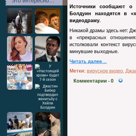
Это интересно…
Источники сообщают о 
Болдуин находятся в «х
видеодраму.
Никакой драмы здесь нет: Д
в «прекрасных отношения
истолковали контекст виру
минувшие выходные.
Читать далее…
Метки:
вирусное видео
,
Джа
Комментарии
- 0