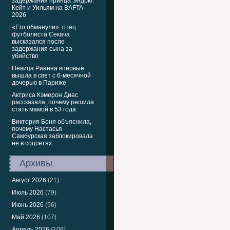
задержания принца Эндрю:
Кейт и Уильям на BAFTA-
2026
«Его обманули»: отец
футболиста Секача
высказался после
задержания сына за
убийство
Певица Рианна впервые
вышла в свет с 6-месячной
дочерью в Париже
Актриса Кэмерон Диас
рассказала, почему решила
стать мамой в 53 года
Виктория Боня объяснила,
почему Настасья
Самбурская заблокировала
ее в соцсетях
Архивы
Август 2026
(21)
Июль 2026
(79)
Июнь 2026
(56)
Май 2026
(107)
Апрель 2026
(108)