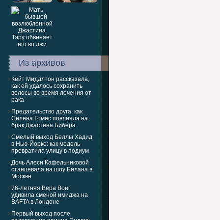
Из архивов
Кейт Миддлтон рассказала,
как ей удалось сохранить
волосы во время лечения от
рака
Предательство друга: как
Селена Гомес повлияла на
брак Джастина Бибера
Смелый выход Беллы Хадид
в Нью-Йорке: как модель
превратила улицу в подиум
Дочь Алеси Кафельниковой
станцевала на шоу Билана в
Москве
76-летняя Вера Вонг
удивила сменой имиджа на
BAFTA в Лондоне
Первый выход после