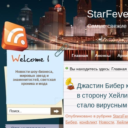
StarFev
Самые свежие 
Главная
Анонсы
Архи
Вы находитесь здесь:
Главная
Новости шоу-бизнеса,
мировых звезд и
знаменитостей, светская
хроника и мода
Джастин Бибер 
в сторону Хейли
стало вирусным
Опубликовано в рубрике
StarsFe
Бибер
,
конфликт
,
Новости
,
Хейли