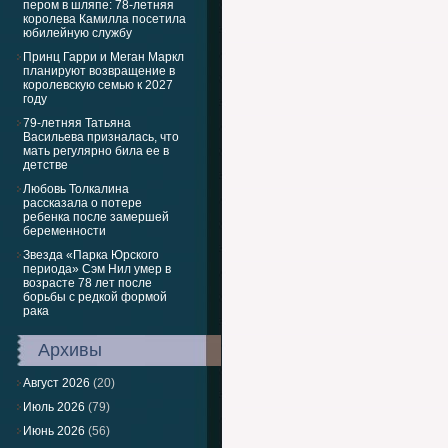
пером в шляпе: 78-летняя
королева Камилла посетила
юбилейную службу
Принц Гарри и Меган Маркл
планируют возвращение в
королевскую семью к 2027
году
79-летняя Татьяна
Васильева призналась, что
мать регулярно била ее в
детстве
Любовь Толкалина
рассказала о потере
ребенка после замершей
беременности
Звезда «Парка Юрского
периода» Сэм Нил умер в
возрасте 78 лет после
борьбы с редкой формой
рака
Архивы
Август 2026
(20)
Июль 2026
(79)
Июнь 2026
(56)