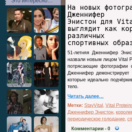
Это интересно…
На новых фотогр
Дженнифер
Энистон для Vit
выглядит как ко
различных
спортивных обра
51-летняя Дженнифер Энист
назвали новым лицом Vital P
потрясающие фотографии с
Дженнифер демонстрирует 
которые идеально подчёрки
тело.
Читать далее…
Метки:
StayVital
,
Vital Protein
Дженнифер Энистон
,
короле
периодическое голодание
,
с
Комментарии
- 0