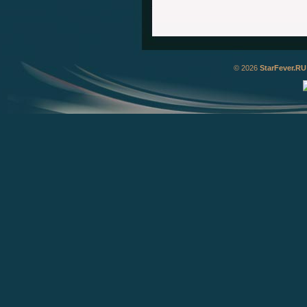
© 2026
StarFever.RU