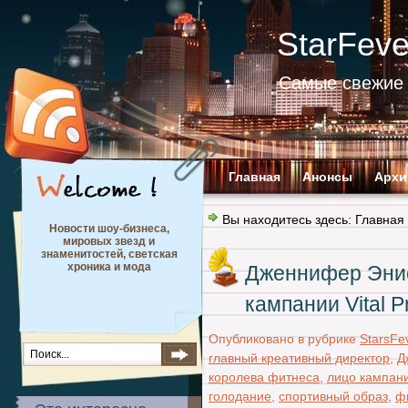
StarFev
Самые свежие 
Главная
Анонсы
Архи
Вы находитесь здесь:
Главная
Новости шоу-бизнеса,
мировых звезд и
знаменитостей, светская
хроника и мода
Дженнифер Энис
кампании Vital P
Опубликовано в рубрике
StarsFe
главный креативный директор
,
Д
королева фитнеса
,
лицо кампан
голодание
,
спортивный образ
,
ф