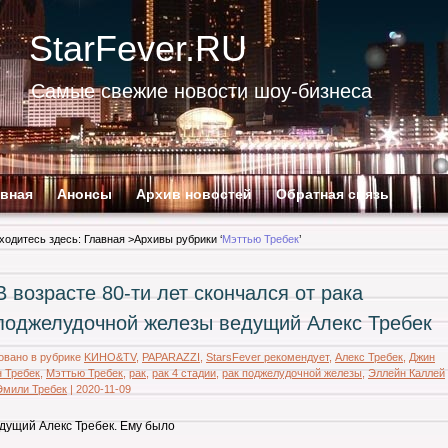
StarFever.RU
Самые свежие новости шоу-бизнеса
авная
Анонсы
Архив новостей
Обратная связь
ходитесь здесь:
Главная
>Архивы рубрики ‘
Мэттью Требек
’
В возрасте 80-ти лет скончался от рака
поджелудочной железы ведущий Алекс Требек
овано в рубрике
KИНО&TV
,
PAPARAZZI
,
StarsFever рекомендует
,
Алекс Требек
,
Джин
 Требек
,
Мэттью Требек
,
рак
,
рак 4 стадии
,
рак поджелудочной железы
,
Эллейн Каллей
Эмили Требек
|
2020-11-09
дущий Алекс Требек. Ему было