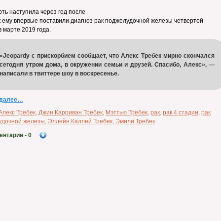
рть наступила через год после
ак ему впервые поставили диагноз рак поджелудочной железы четвертой
в марте 2019 года.
«Jeopardy с прискорбием сообщает, что Алекс Требек мирно скончался
сегодня утром дома, в окружении семьи и друзей. Спасибо, Алекс», —
написали в твиттере шоу в воскресенье.
 далее…
Алекс Требек
,
Джин Карриван Требек
,
Мэттью Требек
,
рак
,
рак 4 стадии
,
рак
удочной железы
,
Эллейн Каллей Требек
,
Эмили Требек
ентарии
- 0