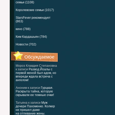
семьи (1108)
Королевские семьи (1017)
StarsFever рекомендует
(863)
кино (788)
Ким Кардашьян (784)
Новости (702)
Обсуждаемое
Мороз Клавдия Степановна
к записи
Развод Йоалы с
первой женой был адом, но
впереди ждала встреча с
ангелом!
Аноним
к записи
Гурцкая.
Раскрыта тайна, которую
скрывали ее темные очки!
Татьяна
к записи
Муж
дочери Пахоменко. Колкер
не пришел даже
на отпевание жены.