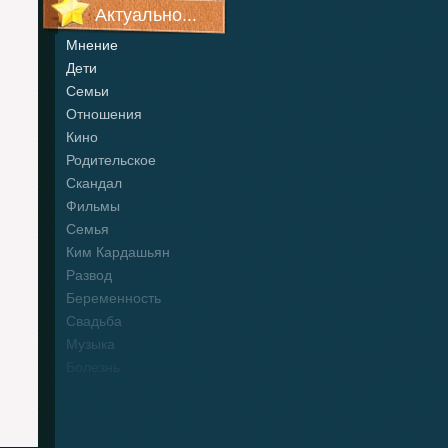
Актуально...
Мнение
Дети
Семьи
Отношения
Кино
Родительское
Скандал
Фильмы
Семья
Ким Кардашьян
Развод
Беременность
Свадьба
Музыка
Болезнь