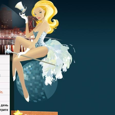
я
Дж.
 день
трите