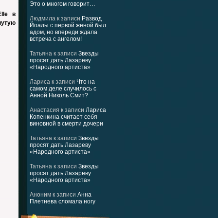
Это о многом говорит…
lle в
Людмила
к записи
Развод
нутую
Йоалы с первой женой был
адом, но впереди ждала
встреча с ангелом!
Татьяна
к записи
Звезды
просят дать Лазареву
«Народного артиста»
Лариса
к записи
Что на
самом деле случилось с
Анной Николь Смит?
Анастасия
к записи
Лариса
Копенкина считает себя
виновной в смерти дочери
Татьяна
к записи
Звезды
просят дать Лазареву
«Народного артиста»
Татьяна
к записи
Звезды
просят дать Лазареву
«Народного артиста»
Аноним
к записи
Анна
Плетнева сломала ногу