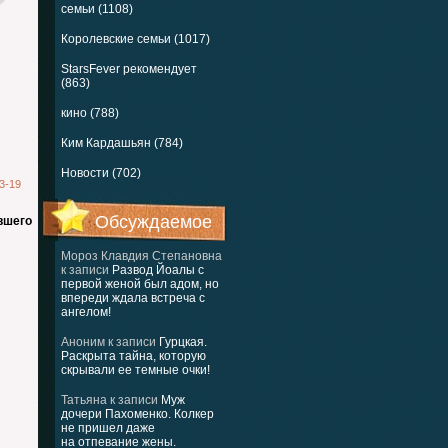
семьи (1108)
Королевские семьи (1017)
StarsFever рекомендует
(863)
кино (788)
Ким Кардашьян (784)
Новости (702)
3-19
Обсуждаемое
вшего
Мороз Клавдия Степановна
к записи
Развод Йоалы с
первой женой был адом, но
впереди ждала встреча с
ангелом!
Аноним
к записи
Гурцкая.
Раскрыта тайна, которую
скрывали ее темные очки!
Татьяна
к записи
Муж
дочери Пахоменко. Колкер
не пришел даже
на отпевание жены.