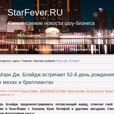
StarFever.RU
Самые свежие новости шоу-бизнеса
авная
Анонсы
Архив новостей
Обратная связь
ходитесь здесь:
Главная
>Архивы рубрики ‘
Мэри Дж. Блайдж
’
Мэри Дж. Блайдж встречает 52-й день рождени
в мехах и бриллиантах
овано в рубрике
Баста Раймс
,
ЗВЕЗДНЫЙ ОТДЫХ
,
Квин Латифа
,
Ла Ла Энтони
,
Мэри 
|
2023-01-17
ж. Блайдж продемонстрировала потрясающий наряд, отмечая свой
ия в Нью-Йорке с Ашером, Куин Латифой и другими звездами. Смо
кие фотографии здесь!