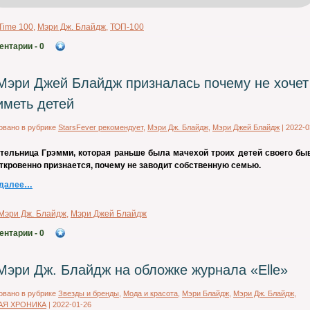
Time 100
,
Мэри Дж. Блайдж
,
ТОП-100
ентарии
- 0
Мэри Джей Блайдж призналась почему не хочет
иметь детей
овано в рубрике
StarsFever рекомендует
,
Мэри Дж. Блайдж
,
Мэри Джей Блайдж
|
2022-0
тельница Грэмми, которая раньше была мачехой троих детей своего бы
ткровенно признается, почему не заводит собственную семью.
 далее…
Мэри Дж. Блайдж
,
Мэри Джей Блайдж
ентарии
- 0
Мэри Дж. Блайдж на обложке журнала «Elle»
овано в рубрике
Звезды и бренды
,
Мода и красота
,
Мэри Блайдж
,
Мэри Дж. Блайдж
,
АЯ ХРОНИКА
|
2022-01-26