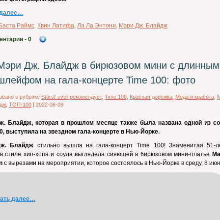
 далее…
Баста Раймс
,
Квин Латифа
,
Ла Ла Энтони
,
Мэри Дж. Блайдж
ентарии
- 0
Мэри Дж. Блайдж в бирюзовом мини с длинным
шлейфом на гала-концерте Time 100: фото
овано в рубрике
StarsFever рекомендует
,
Time 100
,
Красная дорожка
,
Мода и красота
,
йдж
,
ТОП-100
|
2022-06-09
ж. Блайдж, которая в прошлом месяце также была названа одной из со
0, выступила на звездном гала-концерте в Нью-Йорке.
Дж. Блайдж
стильно вышла на гала-концерт Time 100! Знаменитая 51-л
в стиле хип-хопа и соула выглядела сияющей в бирюзовом мини-платье
Ma
n
с вырезами на мероприятии, которое состоялось в Нью-Йорке в среду, 8 июн
тать далее…