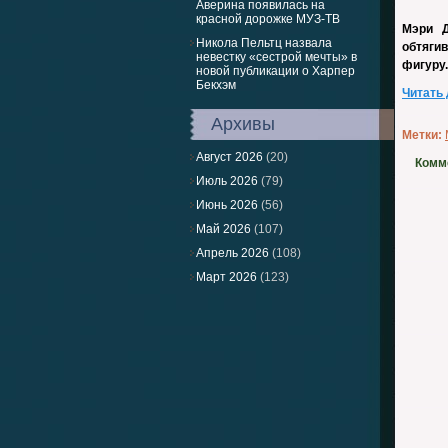
Аверина появилась на
красной дорожке МУЗ-ТВ
Мэри Д
Никола Пельтц назвала
обтяги
невестку «сестрой мечты» в
фигуру.
новой публикации о Харпер
Бекхэм
Читать
Архивы
Метки:
Август 2026
(20)
Комм
Июль 2026
(79)
Июнь 2026
(56)
Май 2026
(107)
Апрель 2026
(108)
Март 2026
(123)