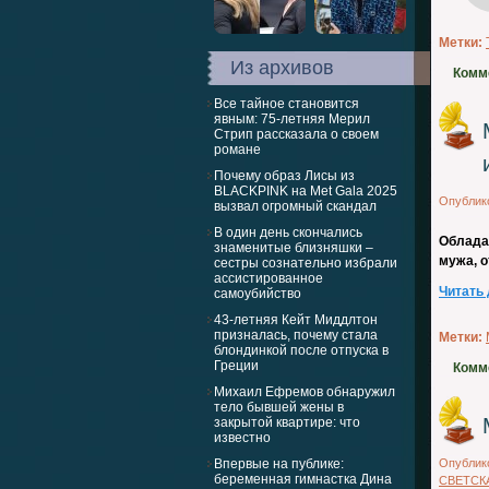
Метки:
Из архивов
Комм
Все тайное становится
явным: 75-летняя Мерил
Стрип рассказала о своем
романе
Почему образ Лисы из
BLACKPINK на Met Gala 2025
Опублик
вызвал огромный скандал
В один день скончались
Облада
знаменитые близняшки –
мужа, о
сестры сознательно избрали
ассистированное
Читать
самоубийство
43-летняя Кейт Миддлтон
призналась, почему стала
Метки:
блондинкой после отпуска в
Греции
Комм
Михаил Ефремов обнаружил
тело бывшей жены в
закрытой квартире: что
известно
Впервые на публике:
Опублик
беременная гимнастка Дина
СВЕТСК