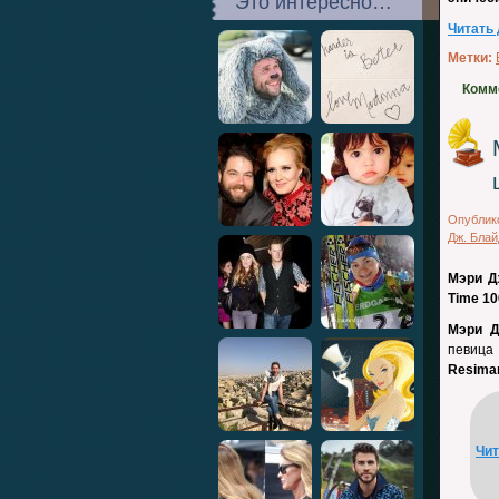
Это интересно…
Читать
Метки:
Комм
Опублик
Дж. Бла
Мэри Д
Time 10
Мэри 
певица 
Resima
Чи