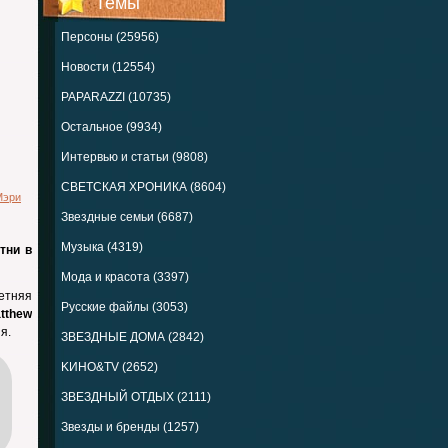
Темы
Персоны (25956)
Новости (12554)
PAPARAZZI (10735)
Остальное (9934)
Интервью и статьи (9808)
СВЕТСКАЯ ХРОНИКА (8604)
Мэри
Звездные семьи (6687)
Музыка (4319)
тни в
Мода и красота (3397)
етняя
Русские файлы (3053)
tthew
я.
ЗВЕЗДНЫЕ ДОМА (2842)
KИНО&TV (2652)
ЗВЕЗДНЫЙ ОТДЫХ (2111)
Звезды и бренды (1257)