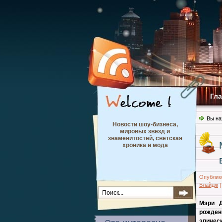
Гл
Вы на
Новости шоу-бизнеса,
мировых звезд и
знаменитостей, светская
хроника и мода
Опублик
Блайдж
Мэри Д
рожден
эпичес