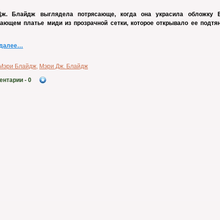
ж. Блайдж выглядела потрясающе, когда она украсила обложку E
вающем платье миди из прозрачной сетки, которое открывало ее подтя
 далее…
Мэри Блайдж
,
Мэри Дж. Блайдж
ентарии
- 0