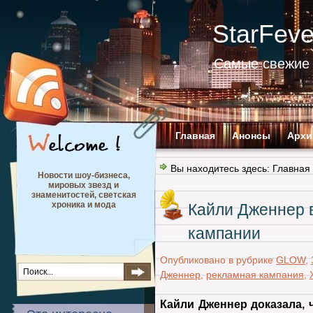
StarFev
Самые свежие 
Главная
Анонсы
Архи
Вы находитесь здесь:
Главная
Новости шоу-бизнеса,
мировых звезд и
знаменитостей, светская
хроника и мода
Кайли Дженнер 
кампании
Опубликовано в рубрике
GLOW
,
Дженнер
,
рекламная кампания
,
Кайли Дженнер доказала, 