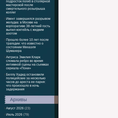
подросток погиб в столярной
мастерской после
смертельного розыгрыша
коллег
Ивент завершился разрывом
желудка: в Москве на
корпоративе 38-летний гость
выпил коктейль с жидким
азотом
Прошло более 10 лет после
трагедии: что известно о
состоянии Михаэля
Шумахера
Актриса Эмилия Кларк
сломала ребро во время
интимной сцены на съемках
сериала «Пони»
Беллу Хадид остановили
полицейские за несколько
часов до ареста ее парня:
что произошло в ночь
задержания
Архивы
Август 2026
(23)
Июль 2026
(79)