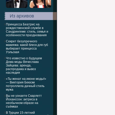
Из архивов
Принцесса Беатрис на
рождественской службе в
Сандрингеме: стиль, семья и
особенности празднования
Секрет безупречного
макияжа: какой блеск для губ
выбирает принцесса
Уэльская
Что известно о будущем
Дома моды Вячеслава
Зайцева: аренда,
распродажа и вывоз
наследия
«Ты женат на иконe моды!»
— Виктория Бекхэм
потроллила дачный стиль
мужа
Вы не узнаете Скарлетт
Йоханссон: актриса в
необычном образе на
съёмках
В Турции 15-летний