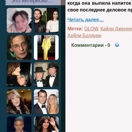
Это интересно…
когда она выпила напиток
свое последнее деловое п
Читать далее…
Метки:
GLOW
,
Кайли Дженн
Хейли Болдуин
Комментарии
- 0