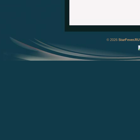
© 2026
StarFever.RU