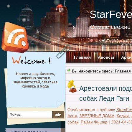
StarFev
Самые свежие 
Главная
Анонсы
Архи
Вы находитесь здесь:
Главная
Новости шоу-бизнеса,
мировых звезд и
знаменитостей, светская
хроника и мода
Арестовали под
собак Леди Гаги
Опубликовано в рубрике
StarsFe
Асия
,
ЗВЕЗДНЫЕ ДОМА
,
Коджи
,
собак
,
Райан Фишер
|
2021-04-3