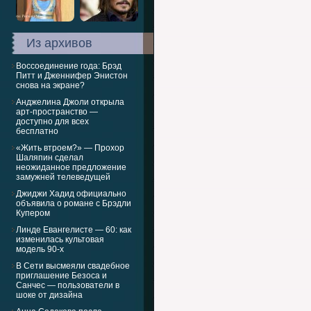
Из архивов
Воссоединение года: Брэд
Питт и Дженнифер Энистон
снова на экране?
Анджелина Джоли открыла
арт-пространство —
доступно для всех
бесплатно
«Жить втроем?» — Прохор
Шаляпин сделал
неожиданное предложение
замужней телеведущей
Джиджи Хадид официально
объявила о романе с Брэдли
Купером
Линде Евангелисте — 60: как
изменилась культовая
модель 90-х
В Сети высмеяли свадебное
приглашение Безоса и
Санчес — пользователи в
шоке от дизайна