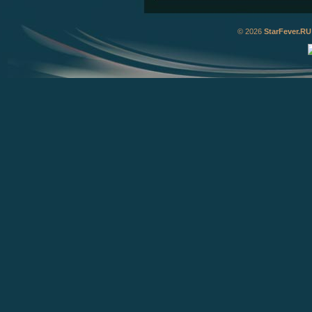
© 2026
StarFever.RU