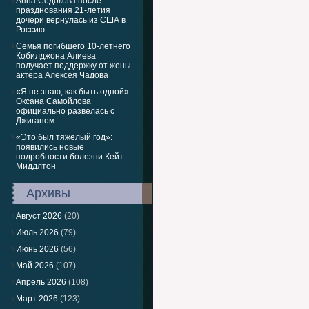
Анна Седокова после
празднования 21-летия
дочери вернулась из США в
Россию
Семья погибшего 10-летнего
Кобилджона Алиева
получает поддержку от жены
актера Алексея Чадова
«Я не знаю, как быть одной»:
Оксана Самойлова
официально развелась с
Джиганом
«Это был тяжелый год»:
появились новые
подробности болезни Кейт
Миддлтон
Архивы
Август 2026
(20)
Июль 2026
(79)
Июнь 2026
(56)
Май 2026
(107)
Апрель 2026
(108)
Март 2026
(123)