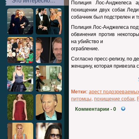
Это интересно…
Полиция Лос-Анджелеса а
похищении двух собак Леди
собачник был подстрелен и т
Полиция Лос-Анджелеса подт
обвинения против некотор
на убийство и
ограбление.
Согласно пресс-релизу, по д
женщину, которая привезла с
Метки:
арест подозреваемых
питомцы
,
похищение собак
,
Комментарии
- 0