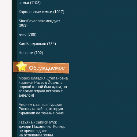
семьи (1108)
Королевские семьи (1017)
StarsFever рекомендует
(863)
кино (788)
Ким Кардашьян (784)
Новости (702)
Обсуждаемое
Мороз Клавдия Степановна
к записи
Развод Йоалы с
первой женой был адом, но
впереди ждала встреча с
ангелом!
Аноним
к записи
Гурцкая.
Раскрыта тайна, которую
скрывали ее темные очки!
Татьяна
к записи
Муж
дочери Пахоменко. Колкер
не пришел даже
на отпевание жены.