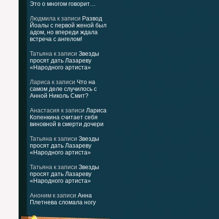
Это о многом говорит…
Людмила
к записи
Развод
Йоалы с первой женой был
адом, но впереди ждала
встреча с ангелом!
Татьяна
к записи
Звезды
просят дать Лазареву
«Народного артиста»
Лариса
к записи
Что на
самом деле случилось с
Анной Николь Смит?
Анастасия
к записи
Лариса
Копенкина считает себя
виновной в смерти дочери
Татьяна
к записи
Звезды
просят дать Лазареву
«Народного артиста»
Татьяна
к записи
Звезды
просят дать Лазареву
«Народного артиста»
Аноним
к записи
Анна
Плетнева сломала ногу