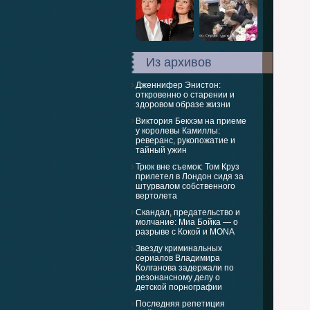
Из архивов
Дженнифер Энистон:
откровенно о старении и
здоровом образе жизни
Виктория Бекхэм на приеме
у королевы Камиллы:
реверанс, рукопожатие и
тайный ужин
Трюк вне съемок: Том Круз
прилетел в Лондон сидя за
штурвалом собственного
вертолета
Скандал, предательство и
молчание: Миа Бойка — о
разрыве с Кокой и MONA
Звезду криминальных
сериалов Владимира
Колганова задержали по
резонансному делу о
детской порнографии
Последняя репетиция