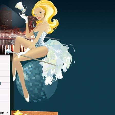
л
ном и