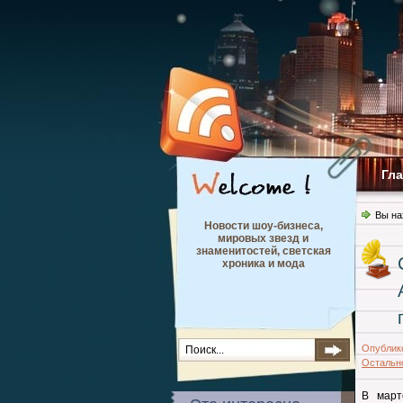
Гл
Вы на
Новости шоу-бизнеса,
мировых звезд и
знаменитостей, светская
хроника и мода
Опублик
Остальн
В март