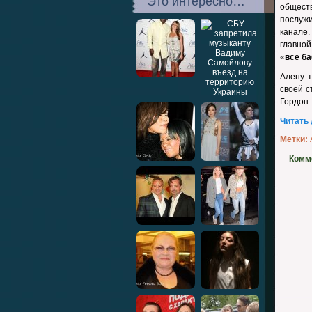
Это интересно…
общест
послуж
канале.
главной
«все ба
Алену т
своей с
Гордон 
Читать
Метки:
Комм