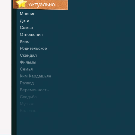
Актуально...
Мнение
Дети
Семьи
Отношения
Кино
Родительское
Скандал
Фильмы
Семья
Ким Кардашьян
Развод
Беременность
Свадьба
Музыка
Болезнь