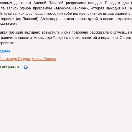
венным деятелем Аленой Поповой разразился скандал. Поводом для 
ила запись эфира программы «Мужское/Женское», которая выходит на П
 В ходе записи шоу Гордон позволил себе нелицеприятные высказывания в 
 героини (не Поповой). Александр называл гостью дурой, а после подытожи
бы такие».
акая позиция ведущего возмутила и она подробно рассказала о случившем
траничке в соцсети. Александр Гордон счел это клеветой и подал иск. С отв
требовал
 далее…
Александр Гордон
,
Алена Попова
ентарии
- 0