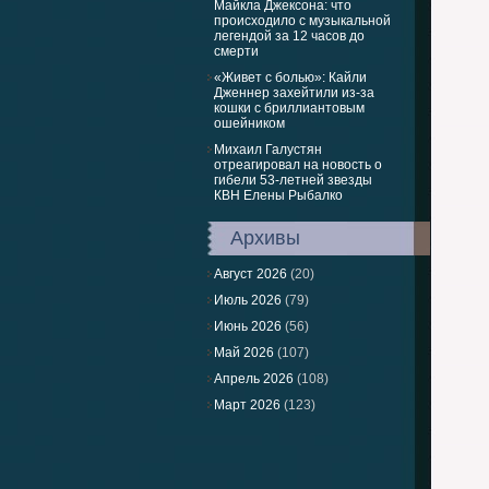
Майкла Джексона: что
происходило с музыкальной
легендой за 12 часов до
смерти
«Живет с болью»: Кайли
Дженнер захейтили из-за
кошки с бриллиантовым
ошейником
Михаил Галустян
отреагировал на новость о
гибели 53-летней звезды
КВН Елены Рыбалко
Архивы
Август 2026
(20)
Июль 2026
(79)
Июнь 2026
(56)
Май 2026
(107)
Апрель 2026
(108)
Март 2026
(123)