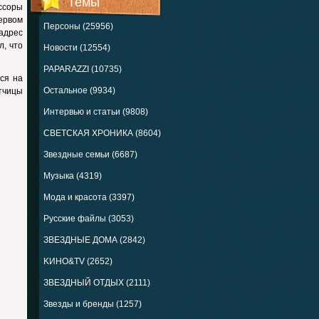
Темы
ссоры
ервом
Персоны (25956)
адрес
л, что
Новости (12554)
PAPARAZZI (10735)
ся на
Остальное (9934)
етчицы
Интервью и статьи (9808)
СВЕТСКАЯ ХРОНИКА (8604)
Звездные семьи (6687)
Музыка (4319)
Мода и красота (3397)
Русские файлы (3053)
ЗВЕЗДНЫЕ ДОМА (2842)
KИНО&TV (2652)
ЗВЕЗДНЫЙ ОТДЫХ (2111)
Звезды и бренды (1257)