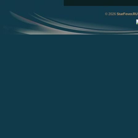
© 2026
StarFever.RU