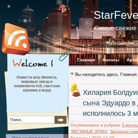
StarFev
Самые свежие 
Главная
Анонсы
Архи
Вы находитесь здесь:
Главная
Новости шоу-бизнеса,
мировых звезд и
знаменитостей, светская
хроника и мода
Хилария Болдуи
сына Эдуардо в 
исполнилось 3 
Опубликовано в рубрике
3 месяц
ЗВЕЗДНЫЕ ДОМА
,
Звездные сем