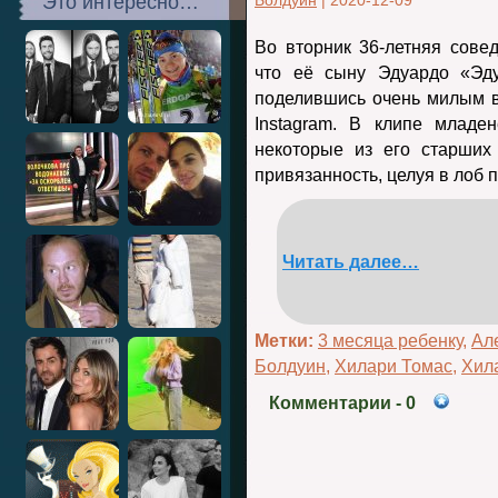
Это интересно…
Болдуин
|
2020-12-09
Во вторник 36-летняя сове
что её сыну Эдуардо «Эду
поделившись очень милым в
Instagram. В клипе младе
некоторые из его старших
привязанность, целуя в лоб 
Читать далее…
Метки:
3 месяца ребенку
,
Ал
Болдуин
,
Хилари Томас
,
Хил
Комментарии
- 0