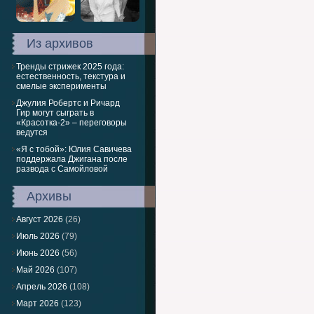
Из архивов
Тренды стрижек 2025 года:
естественность, текстура и
смелые эксперименты
Джулия Робертс и Ричард
Гир могут сыграть в
«Красотка-2» – переговоры
ведутся
«Я с тобой»: Юлия Савичева
поддержала Джигана после
развода с Самойловой
Архивы
Август 2026
(26)
Июль 2026
(79)
Июнь 2026
(56)
Май 2026
(107)
Апрель 2026
(108)
Март 2026
(123)