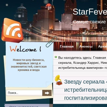
StarFev
Самые свежие 
Главная
Анонсы
Архи
Вы находитесь здесь:
Главная
Новости шоу-бизнеса,
сериала
,
Ксандер Харрис
,
Ник
мировых звезд и
знаменитостей, светская
истребительница вампиров» г
хроника и мода
Звезду сериал
истребительниц
госпитализиров
приступом