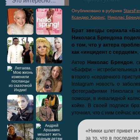
Это интересно…
Опубликовано в рубрике
StarsFe
Ксандер Харрис
,
Николас Бренд
Брат звезды сериала «Б
Николаса Брендона подел
о том, что у актера проб
как «инцидент с сердцем»,
Актер
Николас Брендон
, 
«Баффи – истребительница 
второго «сердечного приступ
Instagram новость о заболе
фотографиями Николаса н
помощи, в инвалидной коляс
койке. В своей подписи бра
уточнил, что с ним сейчас вс
«Никки шлет привет и 
за то, что в последне