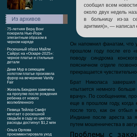
сообщил всем новости.
около двух недель наз
Из архивов
в больницу из-за се
аритмия)», — написал 
75-летняя Вера Вонг
покорила Нью-Йорк
элегантным образом в
черном наряде
Он напомнил фанатам, что 
Роскошный образ Майли
прошлом году после его «
Сайрус на «Оскаре-2025»:
поводу синдрома конског
черное платье и стильные
детали
поясничном отделе позвоно
Деми Мур в сияющем
прекращается чувствительно
золотом платье произвела
фурор на вечеринке Vanity
Брат Николаса завершил 
Fair
«пытается немного больше 
Жизель Бюндхен замечена
на прогулке после рождения
врачу». По сообщениям, пр
ребенка от нового
возлюбленного
еще в прошлом году, когда
Певица Тейлор Свифт
после того, как он отбыл 
мечтает о роскошной
Индиане после ареста за 
свадьбе в саду из цветов:
расходы достигнут $1,2 млн
путем мошенничества в авгус
Ольга Орлова
Проблемы с зако
прокомментировала уход