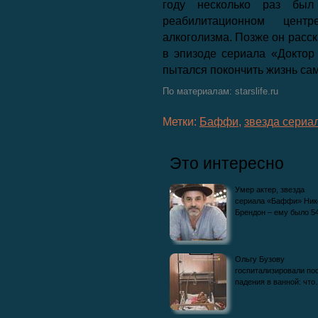
году несколько раз был
реабилитационном цен
алкоголизма. Позже он расск
в эпизоде сериала «Доктор 
пытался покончить жизнь са
По материалам: starslife.ru
Метки:
Баффи
,
звезда сериа
Это интересно
Умер актер, звезда
сериала «Баффи» Ник
Брендон – ему было 
Ольгу Бузову
госпитализировали по
падения в ванной: чт