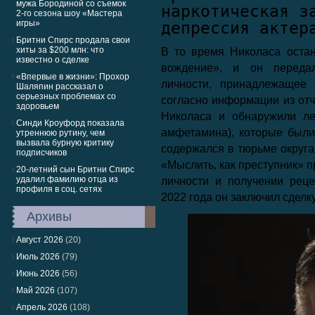
мужа Бородиной со съемок
наркотическая з
2-го сезона шоу «Мастера
игры»
депрессия актер
Бритни Спирс продала свои
хиты за $200 млн: что
В то время Николаса оста
известно о сделке
вождение», и он переда
«Впервые в жизни»: Прохор
личности, принадлежащее 
Шаляпин рассказал о
серьезных проблемах со
согласно информации из отч
здоровьем
Николаса и обнаружили ле
Синди Кроуфорд показала
амфетамина), которые были
утреннюю рутину, чем
вызвала бурную критику
содержался в тюрьме округа
подписчиков
«Мыслить, как преступник» 
20-летний сын Бритни Спирс
удалил фамилию отца из
личности и получении рец
профиля в соц. сетях
2022 года он заключил сделк
Архивы
Август 2026
(20)
Июль 2026
(79)
Июнь 2026
(56)
Май 2026
(107)
Апрель 2026
(108)