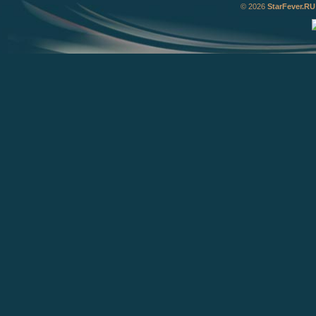
© 2026
StarFever.RU