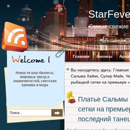
StarFev
Самые свежие 
Главная
Анонсы
Архи
Вы находитесь здесь:
Главная
Новости шоу-бизнеса,
Сальма Хайек
,
Супер Майк
,
Че
мировых звезд и
знаменитостей, светская
рыбацкой сетки на премьере 
хроника и мода
Платье Сальмы 
сетки на премье
последний тане