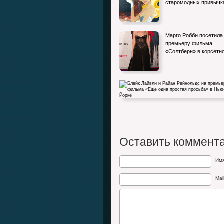
старомодных привычк
Марго Робби посетила
премьеру фильма
«Солтберн» в корсет
Блейк Лайвли и Райан Рейнольдс на
премьере фильма «Еще одна…
Оставить коммент
Им
Mai