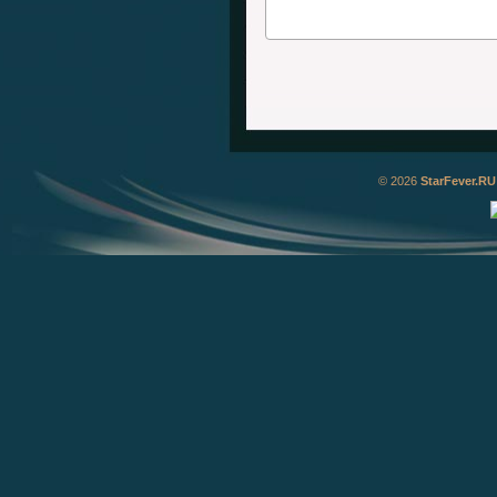
© 2026
StarFever.RU