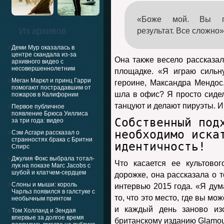
«Боже мой. Вы пр
Из архивов
результат. Все сложно
Деми Мур оказалась в
центре скандала из-за
Она также весело рассказал
архивного видео с
несовершеннолетним
площадке. «Я играю сильн
Меган Маркл и принц Гарри
героине, Максандра Мендос.
помогают пострадавшим от
шла в офис? Я просто сидел
пожаров в Калифорнии
танцуют и делают пируэты. И
Первое публичное
появление Брюса Уиллиса
Собственный под
за три года: видео
необходимо иска
Сэм Асгари рассказал о
странностях брака с Бритни
идентичность!
Спирс
Джулия Фокс выбрала тотал-
Что касается ее культово
лук на показе Marc Jacobs с
шубой и клатчем-сердцем
дорожке, она рассказала о т
Слоны и мыши: король
интервью 2015 года. «Я дум
Чарльз появился в галстуке с
то, что это место, где вы м
необычным принтом
и каждый день заново изо
Том Холланд и Зендая
впервые за долгое время
британскому изданию Glamour