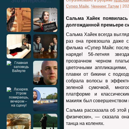
Это интересно…
Опубликовано в рубрике
Красна
Супер Майк
,
Ченнинг Татум
|
202
Сальм
а
Хайек
появилась
долгожданной премьере си
Сальма Хайек всегда выгляди
раз она превзошла даже с
фильма «Супер Майк: посл
наряде! 56-летняя звез
прозрачном черном плать
цветочными аппликациями,
плавки от бикини с подхо
собрала волосы в эффектн
зеленой сумочкой, мног
платформе и классически
макияж был совершенством в
Сальма рассказала об этой 
физически», — сказала он
танца на коленях.