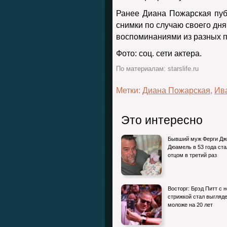
Ранее Диана Пожарская пуб
снимки по случаю своего дн
воспоминаниями из разных п
Фото: соц. сети актера.
По материалам: starslife.ru
Метки:
Диана Пожарская
,
Ив
Это интересно
Бывший муж Ферги Д
Дюамель в 53 года ста
отцом в третий раз
Восторг: Брэд Питт с 
стрижкой стал выгляд
моложе на 20 лет