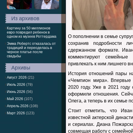
Из архивов
Картину за 50 миллионов
евро повредил ребенок в
О пополнении в семье супруг
одном из музеев Роттердама
сохранив подробности л
Эмма Робертс отказалась от
традиций и переоделась в
сдержанном формате. Иван
черное платье после
свадьбы
комментируют семейные 
привлекать к ним лишнего в
Архивы
История отношений пары н
Август 2026
(21)
«Чемпион мира». Впервые 
Июль 2026
(79)
2020 году. Уже в 2021 году
Июнь 2026
(56)
оформили отношения. Сейч
Май 2026
(107)
Олега, а теперь в их семье 
Апрель 2026
(108)
Стоит отметить, что Иван
Март 2026
(123)
известной актерской династи
и сериалах. Диана Пожарска
совмещая работу с семейной