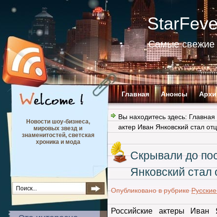
StarFev
Самые свежие 
Главная
Анонсы
Архи
Вы находитесь здесь:
Главная
Новости шоу-бизнеса,
актер Иван Янковский стал отц
мировых звезд и
знаменитостей, светская
хроника и мода
Скрывали до пос
Янковский стал 
Опубликовано в рубрике
Русские
Российские актеры Иван 