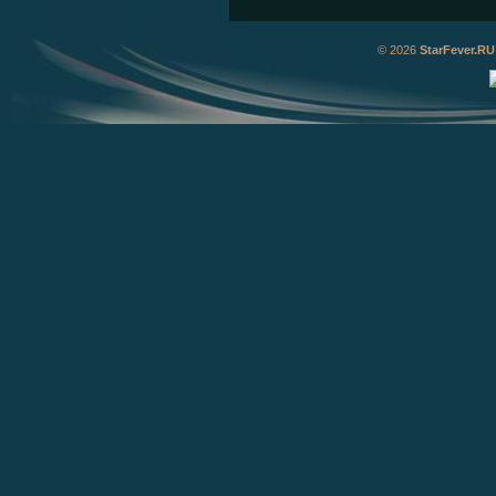
© 2026
StarFever.RU