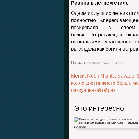
Рианна в летнем стиле
Одним из лучших летних сти
полностью «переливающе
позировала в своем 
белья. Потрясающая окра
несколькими драгоценнос
выглядела как богиня остров
По материалам: starslife.ru
Метки:
Neon Nights
,
Savage
,
коллекция нижнего белья
,
мо
сексуальный образ
Это интересно