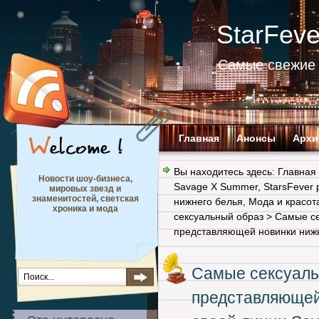
StarFev
Самые свежие 
Главная
Анонсы
Архи
Вы находитесь здесь:
Главная
Новости шоу-бизнеса,
Savage X Summer
,
StarsFever
мировых звезд и
знаменитостей, светская
нижнего белья
,
Мода и красот
хроника и мода
сексуальный образ
> Самые се
представляющей новинки нижн
Самые сексуаль
представляющей