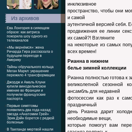
инклюзивное
пространство, чтобы они мо
и самой
Из архивов
аутентичной версией себя. Е
Ева Лонгория в сияющем
продвижения ее линии секс
образе: как актриса
покорила шоу одного из
их самой?! Взгляните
телеканалов
на некоторые из самых поп
«Мы вернёмся»: жена
всех времен!
Ричарда Гира рассказала о
будущем переезде в
Америку
Рианна в нижнем
Тайны обручального кольца
белье зимней коллекции
Меган Маркл: украшение
пережило 4 трансформации
Рианна полностью готова к з
Джордж и Амаль Клуни
великолепной сезонной к
купили винодельческое
имение во Франции и
ансамбль для недавней
получили французские
фотосессии как раз к сам
паспорта
праздничный
Первые симптомы
появились два года назад:
день Рианна дарит холод
звезда «Анатомии Грей»
необходимые вещи,
Эрик Дэйн борется с редкой
болезнью
которые помогут вам пере
В Таиланде мертвой нашли
гласила подпись к