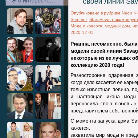
своей линии Sav
Это интересно…
Опубликовано в рубрике
Neon Ni
Summer
,
StarsFever рекомендует
Мода и красота
,
модный дом
,
ни
2020-12-01
Рианна, несомненно, была
модели своей линии Savage
некоторые из ее лучших об
коллекцию 2020 года!
Разносторонне одаренная 
когда дело касается ее карь
только известная певица, п
и настоящая икона моды
переносила свою любовь к
представителем собственной
С момента запуска дома Sav
кажется,
захватила мир моды и пре