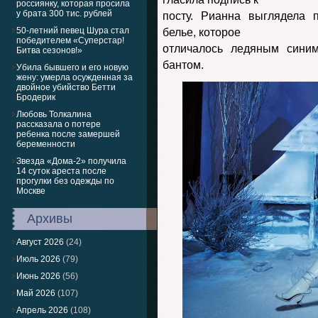
россиянку, которая просила
у брата 300 тис. рублей
посту. Рианна выглядела 
50-летний певец Шура стал
белье, которое
победителем «Суперстар!
отличалось ледяным сини
Битва сезонов!»
бантом.
Убила бывшего и его новую
жену: умерла осужденная за
двойное убийство Бетти
Бродерик
Любовь Толкалина
рассказала о потере
ребенка после замершей
беременности
Звезда «Дома-2» получила
14 суток ареста после
прогулки без одежды по
Москве
Архивы
Август 2026
(24)
Июль 2026
(79)
Июнь 2026
(56)
Май 2026
(107)
Апрель 2026
(108)