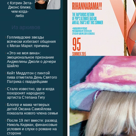
Из архивов
Голливудские звезды
всячески избегают общения
с Меган Маркл: причины
«Это не моя вина»:
эмоциональное признание
Анджелины Джоли о дочери
Шайло
Кейт Миддлтон с пинтой
пива отметила День Святого
Патрика с гвардейцами
Стало известно, где и когда
похоронят народного
артиста Степана Гигу
Блогер и мама четверых
детей Оксана Самойлова
показала нового члена семьи
После 19 лет вместе: развод
Николь Кидман, финансовые
условия и слухи о романе на
стороне