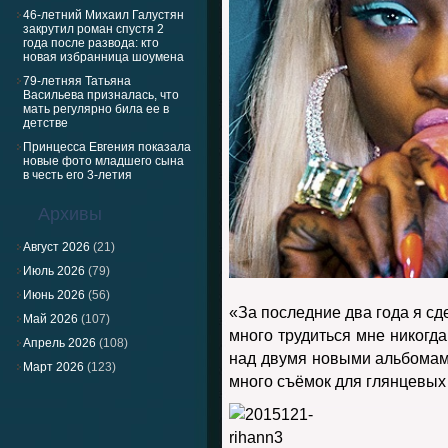
46-летний Михаил Галустян
закрутил роман спустя 2
года после развода: кто
новая избранница шоумена
79-летняя Татьяна
Васильева призналась, что
мать регулярно била ее в
детстве
Принцесса Евгения показала
новые фото младшего сына
в честь его 3-летия
Архивы
Август 2026
(21)
Июль 2026
(79)
Июнь 2026
(56)
«За последние два года я сд
Май 2026
(107)
много трудиться мне никогд
Апрель 2026
(108)
над двумя новыми альбома
Март 2026
(123)
много съёмок для глянцевых