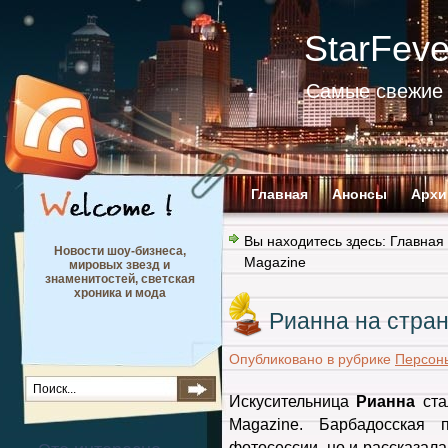
StarFev
Самые свежие 
Главная
Анонсы
Архи
Вы находитесь здесь:
Главная
Новости шоу-бизнеса,
Magazine
мировых звезд и
знаменитостей, светская
хроника и мода
Рианна на стра
Опубликовано в рубрике
Персон
Искусительница
Рианна
ста
Magazine. Барбадосская
фотосессии, но и рассказала