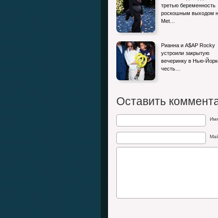
третью беременность
роскошным выходом 
Met…
Рианна и A$AP Rocky
устроили закрытую
вечеринку в Нью-Йорк
честь…
Оставить коммент
Им
Mai