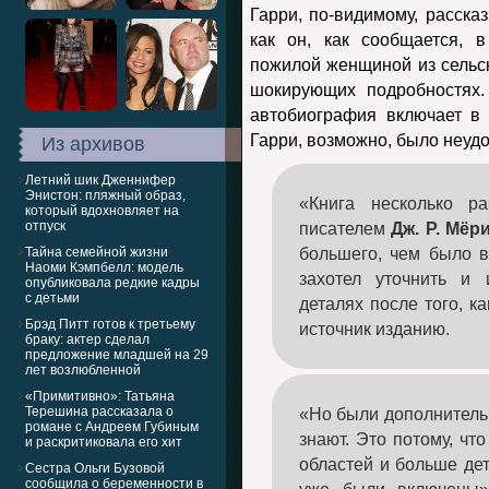
Гарри, по-видимому, рассказ
как он, как сообщается, 
пожилой женщиной из сельск
шокирующих подробностях.
автобиография включает в
Гарри, возможно, было неуд
Из архивов
Летний шик Дженнифер
Энистон: пляжный образ,
«Книга несколько р
который вдохновляет на
отпуск
писателем
Дж. Р. Мёр
Тайна семейной жизни
большего, чем было в
Наоми Кэмпбелл: модель
захотел уточнить и
опубликовала редкие кадры
с детьми
деталях после того, к
Брэд Питт готов к третьему
источник изданию.
браку: актер сделал
предложение младшей на 29
лет возлюбленной
«Примитивно»: Татьяна
Терешина рассказала о
«Но были дополнитель
романе с Андреем Губиным
знают. Это потому, чт
и раскритиковала его хит
областей и больше де
Сестра Ольги Бузовой
сообщила о беременности в