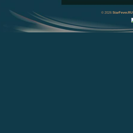
© 2026
StarFever.RU