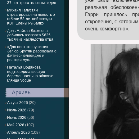
уже были включены»
37 лет трогательным видео
реальная обеспокоенн
Михаил Галустян
Гарри пришлось пр
отреагировал на новость о
гибели 53-летней звезды
откровения, с которым
КВН Елены Рыбалко
очень комфортно».
Дочь Майкла Джексона
добилась возврата $625
тысяч из наследства отца
«Для него это пустяки»:
Зепюр Брутян рассказала о
фитнес-челлендже и
реакции мужа
Наталья Водянова
подтвердила шестую
беременность на обложке
глянца Vogue
Архивы
Август 2026
(20)
Июль 2026
(79)
Июнь 2026
(56)
Май 2026
(107)
Апрель 2026
(108)