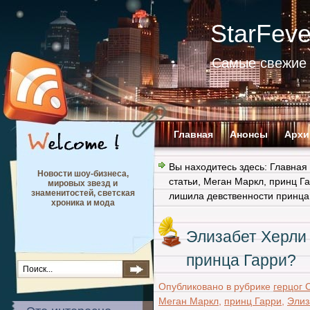
StarFev
Самые свежие 
Главная
Анонсы
Архи
Вы находитесь здесь:
Главная
Новости шоу-бизнеса,
статьи
,
Меган Маркл
,
принц Г
мировых звезд и
знаменитостей, светская
лишила девственности принца
хроника и мода
Элизабет Херли
принца Гарри?
Опубликовано в рубрике
герцог 
Меган Маркл
,
принц Гарри
,
Элиз