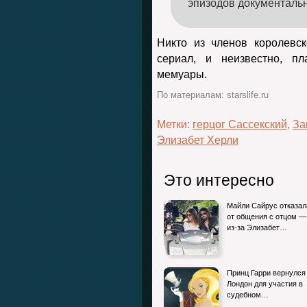
эпизодов документаль
Никто из членов королевс
сериал, и неизвестно, п
мемуары.
По материалам: starslife.ru
Метки:
герцог Сассекский
,
За
Элизабет Херли
Это интересно
Майли Сайрус отказал
от общения с отцом —
из-за Элизабет…
Принц Гарри вернулся
Лондон для участия в
судебном…