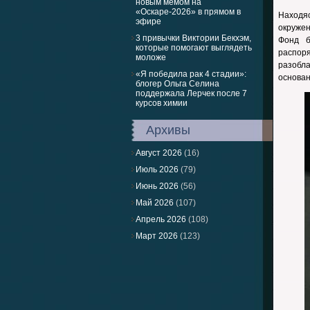
новым мемом на
«Оскаре-2026» в прямом в
Находяс
эфире
окружен
3 привычки Виктории Бекхэм,
Фонд б
которые помогают выглядеть
распор
моложе
разобла
«Я победила рак 4 стадии»:
основан
блогер Ольга Селина
поддержала Лерчек после 7
курсов химии
Архивы
Август 2026
(16)
Июль 2026
(79)
Июнь 2026
(56)
Май 2026
(107)
Апрель 2026
(108)
Март 2026
(123)