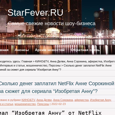
StarFever.RU
Самые свежие новости шоу-бизнеса
авная
Анонсы
Архив новостей
Обратная связь
ходитесь здесь:
Главная
>
KИНО&TV
,
Анна Делви
,
Анна Сорокина
,
аферистка
,
Изобрет
Интервью и статьи
,
мошенничество
,
Персоны
> Сколько денег заплатил NetFlix Анне
иной за сюжет для сериала “Изобретая Анну”?
Сколько денег заплатил NetFlix Анне Сорокиной
за сюжет для сериала “Изобретая Анну”?
овано в рубрике
KИНО&TV
,
Анна Делви
,
Анна Сорокина
,
аферистка
,
Изобретая Анну
,
 и статьи
,
мошенничество
,
Персоны
|
2022-02-23
иал “Изобретая Анну” от NetFlix