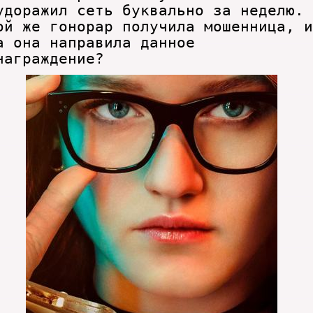
удоражил сеть буквально за неделю.
ой же гонорар получила мошенница, и
а она направила данное
награждение?