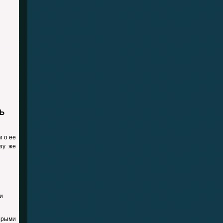
ь
м о ее
зу же
и
орыми