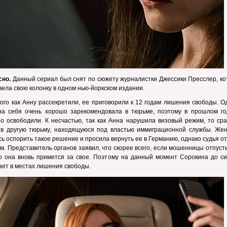
сно.
Данный сериал был снят по сюжету журналистки Джессики Пресслер, ко
вела свою колонку в одном нью-йоркском издании.
ого как Анну рассекретили, ее приговорили к 12 годам лишения свободы. О
на себя очень хорошо зарекомендовала в тюрьме, поэтому в прошлом го
о освободили. К несчастью, так как Анна нарушила визовый режим, то сра
 в другую тюрьму, находящуюся под властью иммиграционной службы. Же
ь оспорить такое решение и просила вернуть ее в Германию, однако судья о
ом. Представитель органов заявил, что скорее всего, если мошенницы отпуст
о она вновь примется за свое. Поэтому на данный момент Сорокина до си
ет в местах лишения свободы.