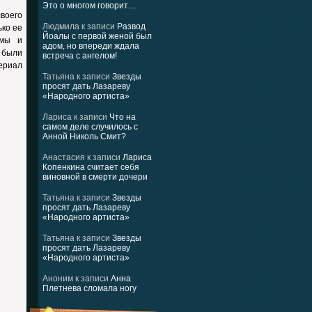
Это о многом говорит…
своего
Людмила
к записи
Развод
ько ее
Йоалы с первой женой был
ммы и
адом, но впереди ждала
 были
встреча с ангелом!
ериал
Татьяна
к записи
Звезды
просят дать Лазареву
«Народного артиста»
Лариса
к записи
Что на
самом деле случилось с
Анной Николь Смит?
Анастасия
к записи
Лариса
Копенкина считает себя
виновной в смерти дочери
Татьяна
к записи
Звезды
просят дать Лазареву
«Народного артиста»
Татьяна
к записи
Звезды
просят дать Лазареву
«Народного артиста»
Аноним
к записи
Анна
Плетнева сломала ногу