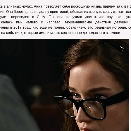
ь в элитных кругах, Анна позволяет себе роскошную жизнь, причем за счет 
ия. Она берет деньги в долг у приятелей, обещая их вернуть сразу же как тол
удет переведен в США. Так она получила достаточно крупные су
яжалась ими налево и направо. Мошеннические действия девушки
чены в 2017 году. Кто еще не понял, объясняем, это реальная история, с
 на событиях, которые имели место совершенно до недавнего времени.