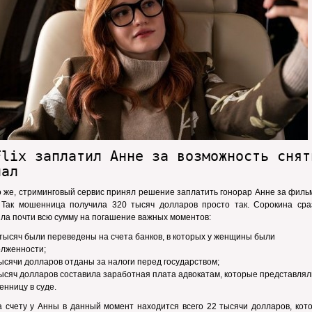
Flix заплатил Анне за возможность снят
иал
 же, стриминговый сервис принял решение заплатить гонорар Анне за филь
. Так мошенница получила 320 тысяч долларов просто так. Сорокина сра
ла почти всю сумму на погашение важных моментов:
тысяч были переведены на счета банков, в которых у женщины были
олженности;
ысячи долларов отданы за налоги перед государством;
ысяч долларов составила заработная плата адвокатам, которые представлял
нницу в суде.
а счету у Анны в данный момент находится всего 22 тысячи долларов, кот