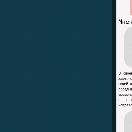
Мне
В свое
заключе
своей в
продлит
времен
правоо
исправл