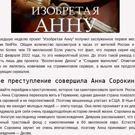
шедшую неделю проект “Изобретая Анну” получил заслуженное первое мес
ке NetFlix. Общее количество просмотров в часах от жителей России 
ило более чем 78 миллионов! Если учесть тот факт, что первая серия ка
1 февраля 2022 года, то это невероятный успех. До этого такой рекорд с
ть лишь два проекта: “Воспитание Диона” и “Сладкие магнолии”. Отметим
ы не являлись новичками на стриминговом сервере, а вышли как продол
вующих сериалов.
ое преступление совершила Анна Сорокин
авайте перейдем к преступлению, которое так заинтересовало зрителя. Росс
 Анна Сорокина переехала жить в Германию, однако данная страна показал
 скромной и не перспективной. Поэтому мошенница улетает в США. В Нью-
азу же находит молодых людей — элиту города. Она легко проникает в их до
идумала для себя очень правдоподобную историю личной жизни. Сорокина в
 богатую наследницу немецкого происхождения. Девушка рассказывает, что
енный трастовый фонд с накоплениями в 60 миллионов евро. Естеств
я Сорокина звучит не очень впечатляюще, поэтому Анна принимает ре
севдоним — Делви.