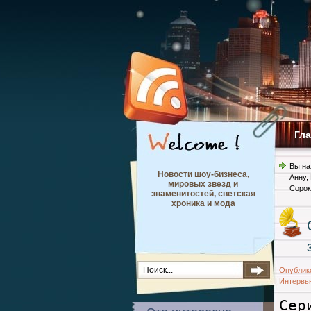
Гл
Вы на
Новости шоу-бизнеса,
Анну
,
мировых звезд и
Сорок
знаменитостей, светская
хроника и мода
Опублик
Интервью
Сер