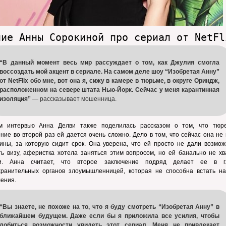
ние Анны Сорокиной про сериал от NetFl
“В данный момент весь мир рассуждает о том, как Джулия смогла
воссоздать мой акцент в сериале. На самом деле шоу “Изобретая Анну”
от NetFlix обо мне, вот она я, сижу в камере в тюрьме, в округе Ориндж,
расположенном на севере штата Нью-Йорк. Сейчас у меня карантинная
изоляция”
— рассказывает мошенница.
м интервью Анна Делви также поделилась рассказом о том, что тюр
ние во второй раз ей дается очень сложно. Дело в том, что сейчас она не
ины, за которую сидит срок. Она уверена, что ей просто не дали возмож
ь визу, аферистка хотела заняться этим вопросом, но ей банально не хв
и. Анна считает, что второе заключение подряд делает ее в г
хранительных органов злоумышленницей, которая не способна встать на
ения.
“Вы знаете, не похоже на то, что я буду смотреть “Изобретая Анну” в
ближайшем будущем. Даже если бы я приложила все усилия, чтобы
добиться возможности увидеть этот сериал. Меня не привлекает