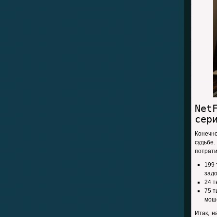
Net
сер
Конечно
судьбе
потрати
199 
зад
24 т
75 т
моше
Итак, н