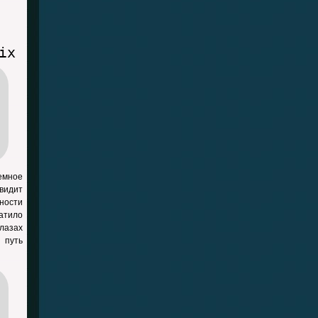
ix
емное
 видит
ности
атило
лазах
 путь