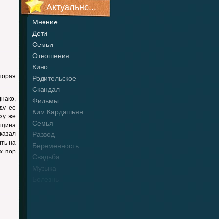
Актуально...
Мнение
Дети
Семьи
Отношения
Кино
торая
Родительское
Скандал
днако,
Фильмы
ду ее
Ким Кардашьян
зу же
Семья
нщина
тказал
Развод
ить на
Беременность
х пор
Свадьба
Музыка
Болезнь