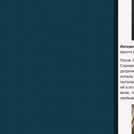
Интере
просто 
После т
Сороки
досрочн
попала
пыталас
ей в эт
волю, т
пребыва