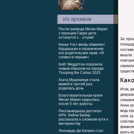
Из архивов
После развода Меган Маркл
с принцем Гарри дети
останутся с…отцом!
За про
площад
Канье Уэст вновь обвиняет
Кардашьян в ограничении
состав
его родительских прав: «Я
вышла 1
словно в тюрьме»
повтори
Кейт Миддлтон поразила
сериал
новым образом на параде
сущест
Trooping the Colour 2025
Как
Агата Муцениеце стала
мамой в третий раз:
родилась дочь
Итак, д
девушка
Благотворительная кухня
Меган Маркл закрылась
слишком
после 5 лет работы
Анна ср
ведь пр
Риск выкидыша достигал
40%: Хейли Бибер
себя за
рассказала о сложном пути к
собств
материнству
фамили
Леонардо Ди Каприо стал
взять п