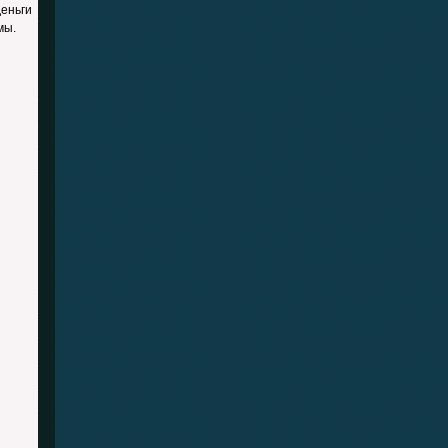
еньги
ймы.