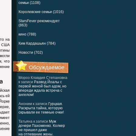
семьи (1108)
Королевские семьи (1016)
StarsFever рекомендует
(863)
кино (788)
то на
Ким Кардашьян (784)
и США
ртины
Новости (702)
могли
, что
Обсуждаемое
жение
Мороз Клавдия Степановна
а
к записи
Развод Йоалы с
первой женой был адом, но
ийская
впереди ждала встреча с
ангелом!
ась ей
Йорке
Аноним
к записи
Гурцкая.
верие,
Раскрыта тайна, которую
ыдает
скрывали ее темные очки!
 имеет
Татьяна
к записи
Муж
енно,
дочери Пахоменко. Колкер
шение
не пришел даже
на отпевание жены.