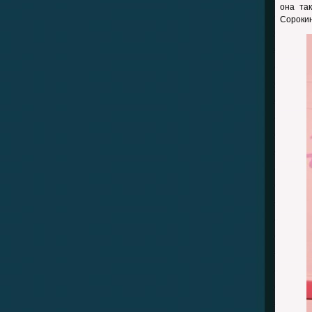
она та
Сорокин