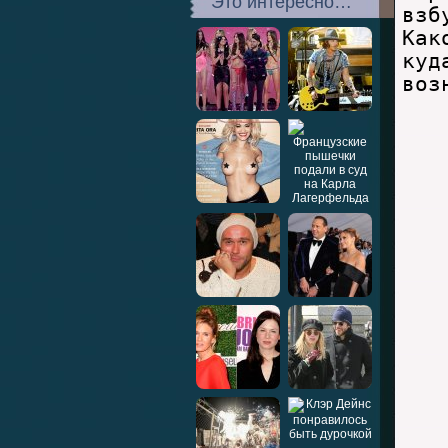
Это интересно…
взб
Как
куд
воз