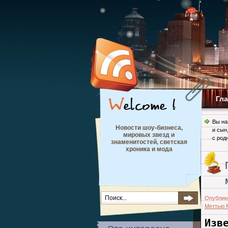
Гл
Вы на
Новости шоу-бизнеса,
и сын
мировых звезд и
с род
знаменитостей, светская
хроника и мода
Опублик
Меттью 
Изв