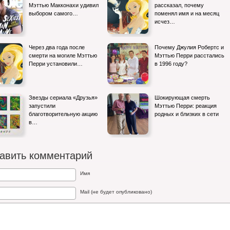
Мэттью Макконахи удивил
рассказал, почему
выбором самого…
поменял имя и на месяц
исчез…
Через два года после
Почему Джулия Робертс и
смерти на могиле Мэттью
Мэттью Перри расстались
Перри установили…
в 1996 году?
Звезды сериала «Друзья»
Шокирующая смерть
запустили
Мэттью Перри: реакция
благотворительную акцию
родных и близких в сети
в…
авить комментарий
Имя
Mail (не будет опубликовано)