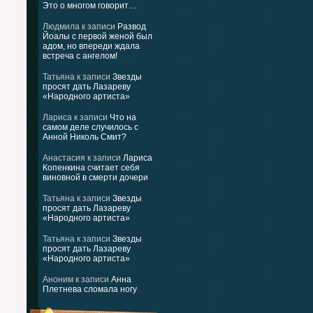
Это о многом говорит…
Людмила
к записи
Развод
Йоалы с первой женой был
адом, но впереди ждала
встреча с ангелом!
Татьяна
к записи
Звезды
просят дать Лазареву
«Народного артиста»
Лариса
к записи
Что на
самом деле случилось с
Анной Николь Смит?
Анастасия
к записи
Лариса
Копенкина считает себя
виновной в смерти дочери
Татьяна
к записи
Звезды
просят дать Лазареву
«Народного артиста»
Татьяна
к записи
Звезды
просят дать Лазареву
«Народного артиста»
Аноним
к записи
Анна
Плетнева сломала ногу