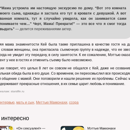
“Мама устроила им настоящую экскурсию по дому. “Вот это комната
моего сына, однажды я застала его тут в кровати с девушкой. А вот
ванная комната, тут я случайно увидела, как он занимается сами
понимаете чем…” Черт, Мама! Прекрати!” — это все что я смог тогда
выдать”
— делится переживаниями актер.
няя мама знаменитости Кей была также приглашена в качестве гостя на д
 словам женщины, она пригласила съемочную группу в надежде, что ее зве
огда не увидит эту передачу, в силу занятости. К ее сожалению, Мэттью оказ
ент у нее в гостях и отменить съемку было невозможно.
хи говорит, что целых 8 лет он совсем не общался с Кей, даже не созвани
ильная обида была в его душе. Со временем, он переосмыслил все происход
 общение с мамой. Они поговорили и нашли решение их проблемы. Сейчас м
держивают прекрасные отношения, в их семье царит любовь и понимание.
алам: starslife.ru
интервью
,
мать и сын
,
Меттью Макконахи
,
ссора
 интересно
«Он сексуален!» —
Мэттью Макконахи