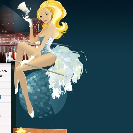
мать
ался
й
н
,