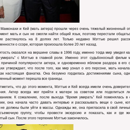
Макконахи и Кей (мать актера) прошли через очень тяжелый жизненный оп
мент мать и сын не смогли найти общий язык, поэтому перестали общатьс
ие растянулось на 8 долгих лет. Только недавно Мэттью решил расск
енности о ссоре, которая произошла более 20 лет назад.
тость оказался на вершине славы в 1996 году, именно тогда мир увидел к
 умирать” с Мэттью в главной роли. Именно этот судьбоносный фильм 
 причиной популярности актера, и одновременно яблоком раздора в его с
хи утверждает, что после того, как мир узнал о его персоне, мать начал
 как настоящая фанатка. Она безумно гордилась достижениями сына, одн
ленный момент перешла все границы.
тметить, что до этого момента, Мэттью и Кей всегда имели очень доверит
ния. Актер всегда мог прийти к матери за советом или поделиться л
ванием. К сожалению, после выхода “Время умирать” Кей поменялась в 
нии, она начала часто давать интервью и рассказывать вещи о сыне, ко
 не должны были уйти в массы. Однажды же, она пригласила в свой личны
съемочную группу, чтобы провести экскурсию и показать, как и где ж
тый сын. После этого терпение Мэттью закончилось.