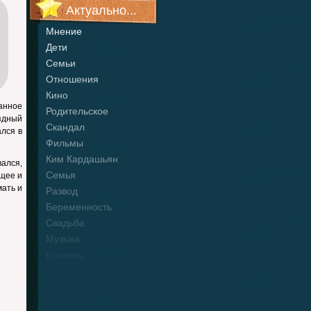
Актуально...
Мнение
Дети
Семьи
Отношения
Кино
анное
Родительское
здный
Скандал
ался в
Фильмы
Ким Кардашьян
вался,
Семья
ящее и
ать и
Развод
Беременность
Свадьба
Музыка
Болезнь