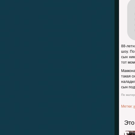
88-лет
шоу. По
сын ник
тот мом
Маккона
такая с
наладил
сын под
По матери
Метки:
Это