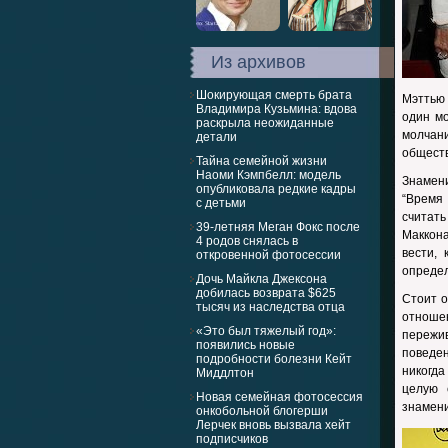
Из архивов
Шокирующая смерть брата
Мэттью 
Владимира Кузьмина: вдова
один мо
раскрыла неожиданные
молчан
детали
обществ
Тайна семейной жизни
Наоми Кэмпбелл: модель
Знамени
опубликовала редкие кадры
“Время
с детьми
считать
39-летняя Меган Фокс после
Маккона
4 родов снялась в
вести,
откровенной фотосессии
опреде
Дочь Майкла Джексона
добилась возврата $625
Стоит о
тысяч из наследства отца
отноше
«Это был тяжелый год»:
пережи
появились новые
поведе
подробности болезни Кейт
никогда
Миддлтон
целую 
Новая семейная фотосессия
знамени
онкобольной блогерши
Лерчек вновь вызвала хейт
подписчиков