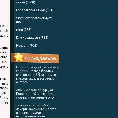
семьи (1108)
Королевские семьи (1016)
StarsFever рекомендует
(863)
ыт. В
кино (788)
я. Их
азать
Ким Кардашьян (784)
Новости (702)
артину
можно
емье.
Обсуждаемое
а себя
ако в
Мороз Клавдия Степановна
к записи
Развод Йоалы с
первой женой был адом, но
впереди ждала встреча с
ельные
ангелом!
ичным
своем
Аноним
к записи
Гурцкая.
торые
Раскрыта тайна, которую
скрывали ее темные очки!
й дом
ил ее
Татьяна
к записи
Муж
дочери Пахоменко. Колкер
не пришел даже
на отпевание жены.