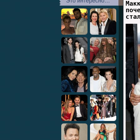
Это интересно…
Мак
поч
ста