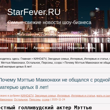
StarFever.RU
Самые свежие новости шоу-бизнеса
авная
Анонсы
Архив новостей
Обратная связь
ходитесь здесь:
Главная
>
KИНО&TV
,
Звездные семьи
,
Интервью
,
Интервью и статьи
,
,
Меттью Макконахи
,
Остальное
,
Персоны
,
ссора
> Почему Мэттью Макконахи не общ
ной матерью целых 8 лет!
Почему Мэттью Макконахи не общался с родно
матерью целых 8 лет!
овано в рубрике
KИНО&TV
,
Звездные семьи
,
Интервью
,
Интервью и статьи
,
мать и сы
Макконахи
,
Остальное
,
Персоны
,
ссора
|
2020-11-24
естный голливудский актер Мэттью