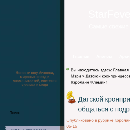
StarFev
Самые свежие 
Главная
Анонсы
Архи
Вы находитесь здесь:
Главная
Новости шоу-бизнеса,
Мэри
> Датской кронпринцессе
мировых звезд и
знаменитостей, светская
Кэролайн Флеминг
хроника и мода
Датской кронпр
общаться с подр
Опубликовано в рубрике
Кэрола
05-15