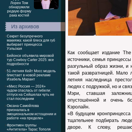
Из архивов
Секрет безупречного
макияжа: какой блеск для губ
выбирает принцесса
Уэльская
Как сообщает издание The
Бейонсе объявила мировой
источники, семья принцессы
тур Cowboy Carter 2025: все
подробности
разгульный образ жизни, и 
51-летняя Кейт Мосс модель
такой развратницей. Мало 
блистает в новой рекламе
Изабель Марант
летняя наследница престо
людях с подружкой, но и свя
«Мисс Россия — 2024»
чудом спаслась от гибели:
Мэри, ставшая заложниц
отпуск на Сейшелах чуть не
стал последним
опустошённой и очень бо
Оксана Самойлова
Кэролайн.
призналась в
«В будущем кронпринцесса 
эмоциональном истощении и
работе «на пределе»
тщательнее подбирать люд
Фронтмен группы
дворе. К слову, реша
«Антитела» Тарас Тополя