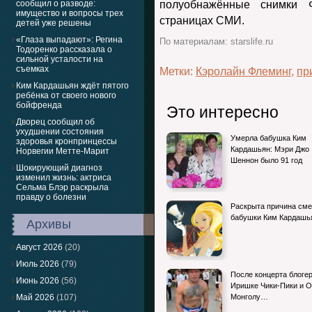
сообщил о разводе:
полуобнажённые снимки 
имущество и вопросы трех
страницах СМИ.
детей уже решены
«Глаза выпадают»: Регина
По материалам: starslife.ru
Тодоренко рассказала о
сильной усталости на
съемках
Метки:
Кэролайн Флеминг
,
пр
Ким Кардашьян ждёт пятого
ребёнка от своего нового
бойфренда
Это интересно
Дворец сообщил об
ухудшении состояния
Умерла бабушка Ким
здоровья кронпринцессы
Кардашьян: Мэри Джо
Норвегии Метте-Марит
Шеннон было 91 год
Шокирующий диагноз
изменил жизнь: актриса
Сельма Блэр раскрыла
правду о болезни
Раскрыта причина сме
бабушки Ким Кардашь
Архивы
Август 2026
(20)
Июль 2026
(79)
После концерта блоге
Июнь 2026
(56)
Иришке Чики-Пики и О
Май 2026
(107)
Монголу…