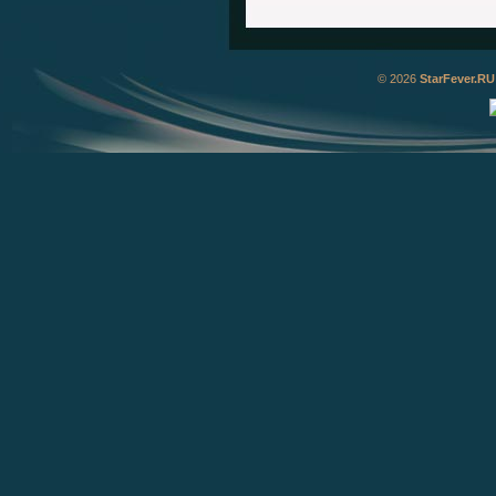
© 2026
StarFever.RU