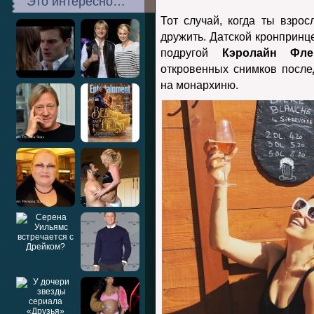
Это интересно…
Тот случай, когда ты взро
дружить. Датской кронпринц
подругой
Кэролайн Фле
откровенных снимков после
на монархиню.