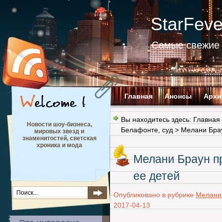
StarFev
Самые свежие 
Главная
Анонсы
Архи
Вы находитесь здесь:
Главная
Новости шоу-бизнеса,
Белафонте
,
суд
> Мелани Брау
мировых звезд и
знаменитостей, светская
хроника и мода
Мелани Браун пр
ее детей
Опубликовано в рубрике
Мелани
2017-04-13