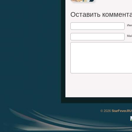
Оставить коммент
Им
Mai
© 2026
StarFever.RU