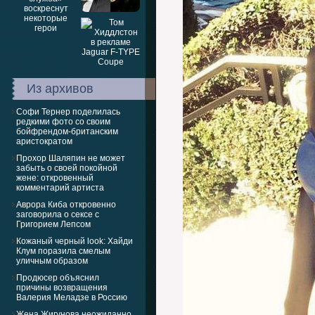
Из архивов
Софи Тернер поделилась
редкими фото со своим
бойфрендом-британским
аристократом
Прохор Шаляпин не может
забыть о своей покойной
жене: откровенный
комментарий артиста
Аврора Киба откровенно
заговорила о сексе с
Григорием Лепсом
Кожаный черный look: Хайди
Клум поразила смелым
уличным образом
Продюсер объяснил
причины возвращения
Валерия Меладзе в Россию
Жена Жигунова неожиданно