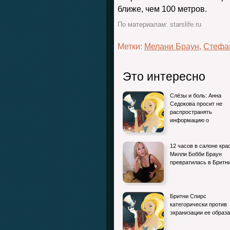
ближе, чем 100 метров.
По материалам: starslife.ru
Метки:
Мелани Браун
,
Стефа
Это интересно
Слёзы и боль: Анна
Седокова просит не
распространять
информацию о
12 часов в салоне кра
Милли Бобби Браун
превратилась в Брит
Бритни Спирс
категорически против
экранизации ее образ