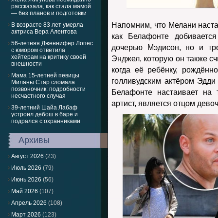
рассказала, как стала мамой
— без планов и подготовки
Напомним, что Мелани наста
В возрасте 83 лет умерла
актриса Вера Алентова
как Белафонте добивается
56-летняя Дженнифер Лопес
дочерью Мэдисон, но и тр
с юмором ответила
хейтерам на критику своей
Энджел, которую он также сч
внешности
когда её ребёнку, рождённ
Мама 15-летней певицы
голливудским актёром Эдди
Миланы Стар сломала
позвоночник: подробности
Белафонте настаивает на 
несчастного случая
артист, является отцом девоч
39-летний Шайа Лабаф
устроил дебош в баре и
подрался с охранниками
Архивы
Август 2026
(23)
Июль 2026
(79)
Июнь 2026
(56)
Май 2026
(107)
Апрель 2026
(108)
Март 2026
(123)