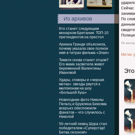
ударил
Сейчас 
занимаю
Из архивов
По слов
данным
Кто станет следующим
свидете
монархом Британии: ТОП-10
Полиция
претендентов на престол
По матери
Ариана Гранде объяснила,
почему указала свое полное
имя в титрах фильма «Злая»
Метки:
Тимати снова станет отцом?
Его мама засветила живот
беременной Валентины
Это
Ивановой
Удары, сговоры и «черная
метка»: звезды рвутся к
миллионам на шоу
«Большой Куш»
Новогодние фото Николы
Пельтц и Бруклина Бекхэма
всеръез обеспокоили
фанатов – что случилось с
Николой
50-летний певец Шура стал
победителем «Суперстар!
Битва сезонов!»