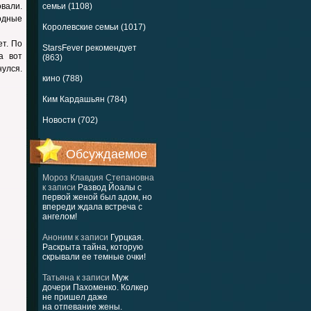
вали.
семьи (1108)
одные
Королевские семьи (1017)
т. По
StarsFever рекомендует
а вот
(863)
нулся.
кино (788)
Ким Кардашьян (784)
Новости (702)
Обсуждаемое
Мороз Клавдия Степановна
к записи
Развод Йоалы с
первой женой был адом, но
впереди ждала встреча с
ангелом!
Аноним
к записи
Гурцкая.
Раскрыта тайна, которую
скрывали ее темные очки!
Татьяна
к записи
Муж
дочери Пахоменко. Колкер
не пришел даже
на отпевание жены.