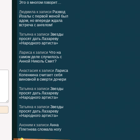
Это о многом говорит…
Людмила
к записи
Развод
Йоалы с первой женой был
адом, но впереди ждала
встреча с ангелом!
Татьяна
к записи
Звезды
просят дать Лазареву
«Народного артиста»
Лариса
к записи
Что на
самом деле случилось с
Анной Николь Смит?
Анастасия
к записи
Лариса
Копенкина считает себя
виновной в смерти дочери
Татьяна
к записи
Звезды
просят дать Лазареву
«Народного артиста»
Татьяна
к записи
Звезды
просят дать Лазареву
«Народного артиста»
Аноним
к записи
Анна
Плетнева сломала ногу