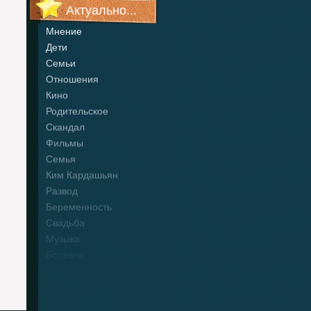
Актуально...
Мнение
Дети
Семьи
Отношения
Кино
Родительское
Скандал
Фильмы
Семья
Ким Кардашьян
Развод
Беременность
Свадьба
Музыка
Болезнь