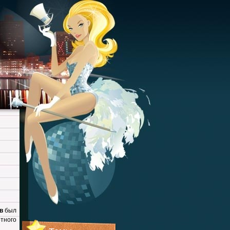
в
был
тного