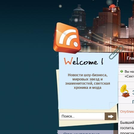
Гл
Вы на
Новости шоу-бизнеса,
«Сект
мировых звезд и
знаменитостей, светская
хроника и мода
Опублик
Бывший 
госпит
происш