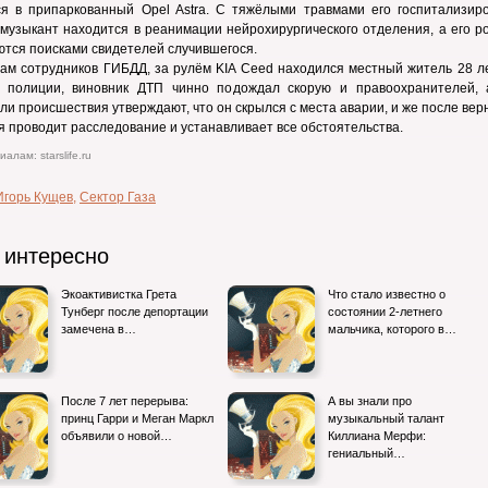
ся в припаркованный Opel Astra. С тяжёлыми травмами его госпитализиро
музыкант находится в реанимации нейрохирургического отделения, а его р
тся поисками свидетелей случившегося.
ам сотрудников ГИБДД, за рулём KIA Ceed находился местный житель 28 ле
 полиции, виновник ДТП чинно подождал скорую и правоохранителей, 
ли происшествия утверждают, что он скрылся с места аварии, и же после вер
 проводит расследование и устанавливает все обстоятельства.
алам: starslife.ru
Игорь Кущев
,
Сектор Газа
 интересно
Экоактивистка Грета
Что стало известно о
Тунберг после депортации
состоянии 2-летнего
замечена в…
мальчика, которого в…
После 7 лет перерыва:
А вы знали про
принц Гарри и Меган Маркл
музыкальный талант
объявили о новой…
Киллиана Мерфи:
гениальный…