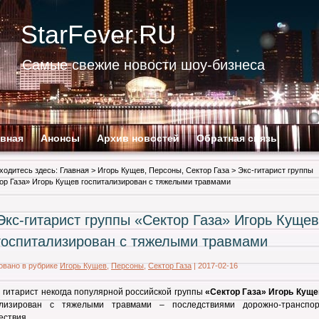
StarFever.RU
Самые свежие новости шоу-бизнеса
авная
Анонсы
Архив новостей
Обратная связь
ходитесь здесь:
Главная
>
Игорь Кущев
,
Персоны
,
Сектор Газа
> Экс-гитарист группы
ор Газа» Игорь Кущев госпитализирован с тяжелыми травмами
Экс-гитарист группы «Сектор Газа» Игорь Кущев
госпитализирован с тяжелыми травмами
овано в рубрике
Игорь Кущев
,
Персоны
,
Сектор Газа
|
2017-02-16
гитарист некогда популярной российской группы
«Сектор Газа» Игорь Куще
ализирован с тяжелыми травмами – последствиями дорожно-транспор
ествия.