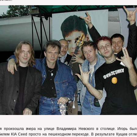
ия произошла вчера на улице Владимира Невского в столице. Игорь был
билем KIA Ceed просто на пешеходном переходе. В результате Кущев отле