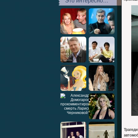
Это интересно…
Трагед
автомо