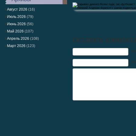
Август 2026
(16)
Июль 2026
(79)
Июнь 2026
(56)
Май 2026
(107)
Скрывал диагноз более года: экс-футбо
Евгений Алдонин…
Оставить коммент
Апрель 2026
(108)
Март 2026
(123)
Им
Mai