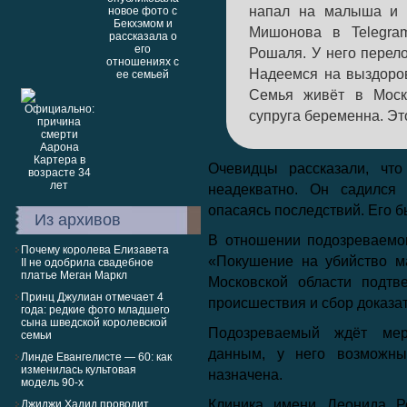
напал на малыша и 
Мишонова в Telegra
Рошаля. У него перело
Надеемся на выздоров
Семья живёт в Москв
супруга беременна. Эт
Очевидцы рассказали, чт
неадекватно. Он садился
опасаясь последствий. Его 
Из архивов
В отношении подозреваемог
Почему королева Елизавета
«Покушение на убийство м
II не одобрила свадебное
платье Меган Маркл
Московской области подтв
Принц Джулиан отмечает 4
происшествия и сбор доказат
года: редкие фото младшего
сына шведской королевской
Подозреваемый ждёт мер
семьи
данным, у него возможны 
Линде Евангелисте — 60: как
изменилась культовая
назначена.
модель 90-х
Клиника имени Леонида Р
Джиджи Хадид проводит