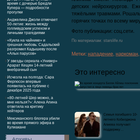
время с дочерью Бредли
детских нейрохирургов. Е
Купера — подробности
прогулки
тяжёлыми травмами. Рошаль 
Анджелина Джоли отмечает
горячих точках по всему миру
50-летие: жизнь между
голливудским успехом и
Фото публикации: соц.сети.
личными трагедиями
«Кукла на чайнике» и
По материалам: starslife.ru
грешная любовь: Садальский
разгромил Кадышеву после
«Алых парусов»
Метки:
нападение
,
наркоман
У звезды сериала «Универ»
Арарат Кещян 14-летний
внебрачный сын
Это интересно
Исчезла на полгода: Сара
Фергюсон впервые
появилась на публике с
декабря 2025 года
«80-летней Шер можно, а
мне нельзя?»: Алена Апина
ответила на критику
хейтеров
Во время концерта Билли Айлиш поклон
Семья погибшего 10-
запустил в лицо певицы…
Мексиканского блогера убили
летнего Кобилджона
во время прямого эфира в
Алиева получает
Кулиакане
поддержку…
Архивы