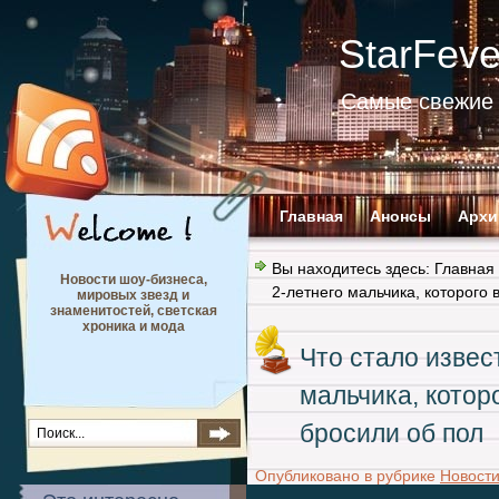
StarFev
Самые свежие 
Главная
Анонсы
Архи
Вы находитесь здесь:
Главная
Новости шоу-бизнеса,
2-летнего мальчика, которого
мировых звезд и
знаменитостей, светская
хроника и мода
Что стало извес
мальчика, котор
бросили об пол
Опубликовано в рубрике
Новост