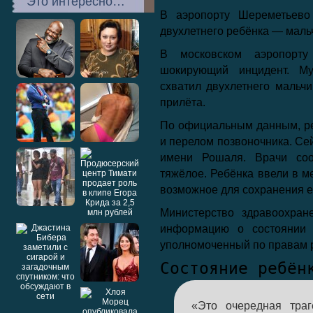
Это интересно…
В аэропорту Шереметьево
двухлетнего ребёнка — маль
В московском аэропорт
шокирующий инцидент. Му
схватил двухлетнего мальчи
прилёта.
По официальным данным, р
и перелом позвоночника. Се
имени Рошаля. Врачи соо
тяжёлое. Ребёнка ввели в м
возможное для сохранения е
Министерство здравоохран
информацию о состоянии 
уполномоченный по правам 
Состояние ребён
«Это очередная траг