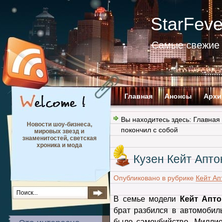
StarFev
Самые свежие 
Главная
Анонсы
Архи
Вы находитесь здесь:
Главная
Новости шоу-бизнеса,
покончил с собой
мировых звезд и
знаменитостей, светская
хроника и мода
Кузен Кейт Апто
Опубликовано в рубрике
Кейт Ап
В семье модели
Кейт Апто
брат разбился в автомобиль
было самоубийство. Милли