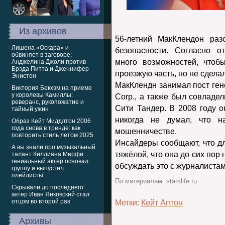
Из архивов
56-летний МакКлендон раз
Лишена «Оскара» и
безопасности. Согласно о
обвиняет в заговоре:
много возможностей, чтоб
Анджелина Джоли против
Брэда Питта и Дженнифер
проезжую часть, но не сделал
Энистон
МакКлендн занимал пост ген
Виктория Бекхэм на приеме
у королевы Камиллы:
Corp., а также был совладе
реверанс, рукопожатие и
Сити Тандер. В 2008 году 
тайный ужин
никогда не думал, что н
Образ Кейт Миддлтон 2006
года снова в тренде: как
мошенничестве.
повторить стиль летом 2025
Инсайдеры сообщают, что д
А вы знали про музыкальный
тяжёлой, что она до сих пор 
талант Киллиана Мерфи:
гениальный актер основал
обсуждать это с журналистам
группу и выпустил
плейлисты
По материалам: starslife.ru
Скрывали до последнего:
актер Иван Янковский стал
отцом во второй раз
Метки:
Кейт Аптон
Архивы