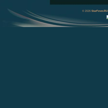
© 2026
StarFever.RU